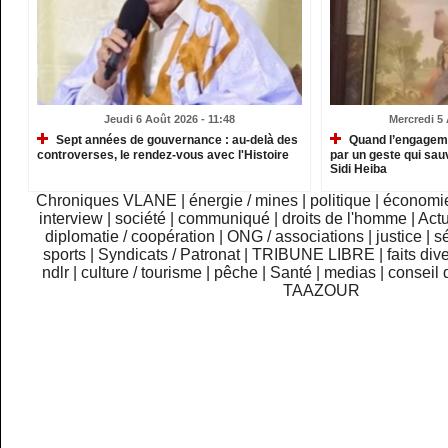
Jeudi 6 Août 2026 - 11:48
Mercredi 5 
Sept années de gouvernance : au-delà des
Quand l’engagemen
controverses, le rendez-vous avec l'Histoire
par un geste qui sau
Sidi Heiba
Chroniques VLANE
|
énergie / mines
|
politique
|
économi
interview
|
société
|
communiqué
|
droits de l'homme
|
Actu
diplomatie / coopération
|
ONG / associations
|
justice
|
sé
sports
|
Syndicats / Patronat
|
TRIBUNE LIBRE
|
faits div
ndlr
|
culture / tourisme
|
pêche
|
Santé
|
medias
|
conseil 
TAAZOUR