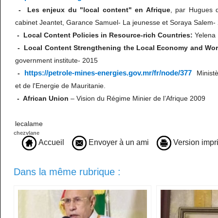
- Les enjeux du "local content" en Afrique
, par Hugues 
cabinet Jeantet, Garance Samuel- La jeunesse et Soraya Salem- 
- Local Content Policies in Resource-rich Countries:
Yelena 
- Local Content Strengthening the Local Economy and Wor
government institute- 2015
https://petrole-mines-energies.gov.mr/fr/node/377
-
Ministè
et de l'Energie de Mauritanie.
- African Union
– Vision du Régime Minier de l’Afrique 2009
lecalame
chezvlane
Accueil
Envoyer à un ami
Version impr
Dans la même rubrique :