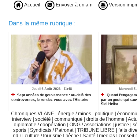
Accueil
Envoyer à un ami
Version impr
Dans la même rubrique :
Jeudi 6 Août 2026 - 11:48
Mercredi 5 
Sept années de gouvernance : au-delà des
Quand l’engagemen
controverses, le rendez-vous avec l'Histoire
par un geste qui sau
Sidi Heiba
Chroniques VLANE
|
énergie / mines
|
politique
|
économi
interview
|
société
|
communiqué
|
droits de l'homme
|
Actu
diplomatie / coopération
|
ONG / associations
|
justice
|
sé
sports
|
Syndicats / Patronat
|
TRIBUNE LIBRE
|
faits div
ndlr
|
culture / tourisme
|
pêche
|
Santé
|
medias
|
conseil 