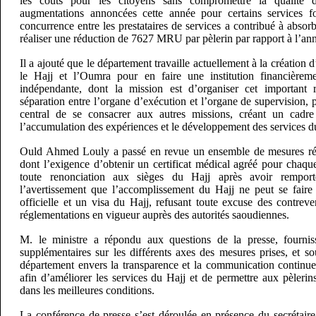
les coûts pour les citoyens sans compromettre la qualité d
augmentations annoncées cette année pour certains services fo
concurrence entre les prestataires de services a contribué à absor
réaliser une réduction de 7627 MRU par pèlerin par rapport à l’an
Il a ajouté que le département travaille actuellement à la création
le Hajj et l’Oumra pour en faire une institution financièreme
indépendante, dont la mission est d’organiser cet important ri
séparation entre l’organe d’exécution et l’organe de supervision,
central de se consacrer aux autres missions, créant un cadre i
l’accumulation des expériences et le développement des services d
Ould Ahmed Louly a passé en revue un ensemble de mesures régl
dont l’exigence d’obtenir un certificat médical agréé pour chaque 
toute renonciation aux sièges du Hajj après avoir remport
l’avertissement que l’accomplissement du Hajj ne peut se faire
officielle et un visa du Hajj, refusant toute excuse des contre
réglementations en vigueur auprès des autorités saoudiennes.
M. le ministre a répondu aux questions de la presse, fourniss
supplémentaires sur les différents axes des mesures prises, et s
département envers la transparence et la communication continue
afin d’améliorer les services du Hajj et de permettre aux pèlerins
dans les meilleures conditions.
La conférence de presse s’est déroulée en présence du secrétaire