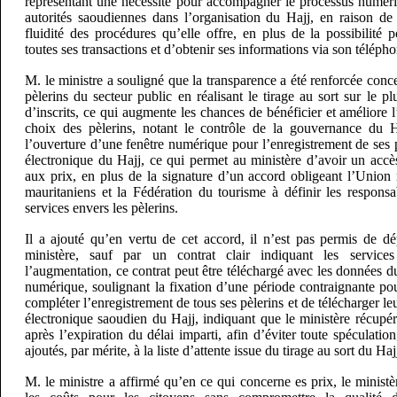
représentant une nécessité pour accompagner le processus numéri
autorités saoudiennes dans l’organisation du Hajj, en raison de 
fluidité des procédures qu’elle offre, en plus de la possibilité p
toutes ses transactions et d’obtenir ses informations via son télépho
M. le ministre a souligné que la transparence a été renforcée conce
pèlerins du secteur public en réalisant le tirage au sort sur le 
d’inscrits, ce qui augmente les chances de bénéficier et améliore l’
choix des pèlerins, notant le contrôle de la gouvernance du H
l’ouverture d’une fenêtre numérique pour l’enregistrement de ses p
électronique du Hajj, ce qui permet au ministère d’avoir un accè
aux prix, en plus de la signature d’un accord obligeant l’Union
mauritaniens et la Fédération du tourisme à définir les responsab
services envers les pèlerins.
Il a ajouté qu’en vertu de cet accord, il n’est pas permis de dé
ministère, sauf par un contrat clair indiquant les services
l’augmentation, ce contrat peut être téléchargé avec les données du
numérique, soulignant la fixation d’une période contraignante pou
compléter l’enregistrement de tous ses pèlerins et de télécharger l
électronique saoudien du Hajj, indiquant que le ministère récupére
après l’expiration du délai imparti, afin d’éviter toute spéculatio
ajoutés, par mérite, à la liste d’attente issue du tirage au sort du Haj
M. le ministre a affirmé qu’en ce qui concerne es prix, le ministèr