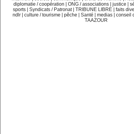
diplomatie / coopération
|
ONG / associations
|
justice
|
sé
sports
|
Syndicats / Patronat
|
TRIBUNE LIBRE
|
faits div
ndlr
|
culture / tourisme
|
pêche
|
Santé
|
medias
|
conseil 
TAAZOUR