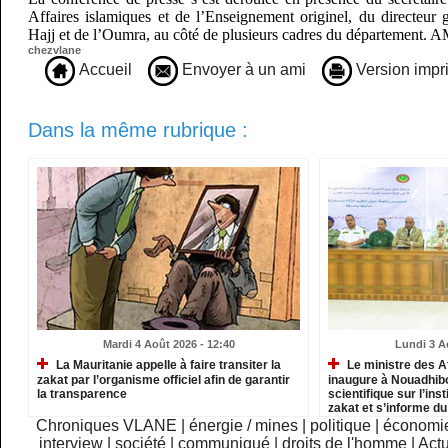
Affaires islamiques et de l’Enseignement originel, du directeur 
Hajj et de l’Oumra, au côté de plusieurs cadres du département. 
chezvlane
Accueil
Envoyer à un ami
Version impr
Dans la même rubrique :
Mardi 4 Août 2026 - 12:40
Lundi 3 A
La Mauritanie appelle à faire transiter la
Le ministre des A
zakat par l’organisme officiel afin de garantir
inaugure à Nouadhib
la transparence
scientifique sur l’inst
zakat et s’informe d
institutions relevant
Chroniques VLANE
|
énergie / mines
|
politique
|
économi
interview
|
société
|
communiqué
|
droits de l'homme
|
Actu