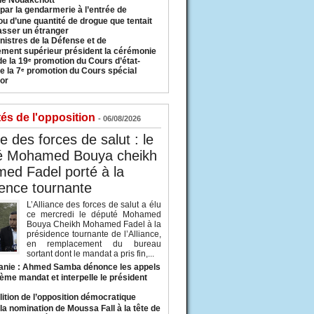
 de Nouakchott
 par la gendarmerie à l’entrée de
u d’une quantité de drogue que tentait
asser un étranger
nistres de la Défense et de
ement supérieur président la cérémonie
de la 19ᵉ promotion du Cours d’état-
e la 7ᵉ promotion du Cours spécial
or
tés de l'opposition
- 06/08/2026
ce des forces de salut : le
é Mohamed Bouya cheikh
ed Fadel porté à la
ence tournante
L’Alliance des forces de salut a élu
ce mercredi le député Mohamed
Bouya Cheikh Mohamed Fadel à la
présidence tournante de l’Alliance,
en remplacement du bureau
sortant dont le mandat a pris fin,...
anie : Ahmed Samba dénonce les appels
ième mandat et interpelle le président
lition de l’opposition démocratique
a nomination de Moussa Fall à la tête de