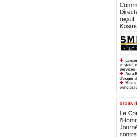
Commu
Direct
reçoit
Kosmo
Lancem
la SNDE et
Services 
Aura E
d’exiger d
Mines :
principal 
droits 
Le Com
l’Hom
Journé
contre