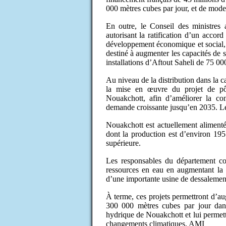
000 mètres cubes par jour, et de moder
En outre, le Conseil des ministres
autorisant la ratification d’un accor
développement économique et social, 
destiné à augmenter les capacités de 
installations d’Aftout Saheli de 75 00
Au niveau de la distribution dans la 
la mise en œuvre du projet de pôl
Nouakchott, afin d’améliorer la co
demande croissante jusqu’en 2035. Le 
Nouakchott est actuellement alimentée
dont la production est d’environ 195
supérieure.
Les responsables du département con
ressources en eau en augmentant la p
d’une importante usine de dessalemen
À terme, ces projets permettront d’au
300 000 mètres cubes par jour dans 
hydrique de Nouakchott et lui permett
changements climatiques. AMI