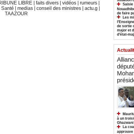
situation
RIBUNE LIBRE
|
faits divers
|
vidéos
|
rumeurs
|
Saisie
|
Santé
|
medias
|
conseil des ministres
|
actu.g
|
Nouadhibo
de faire p
TAAZOUR
Les mi
l’Enseign
de sortie 
major et d
d’état-maj
Actuali
Allian
déput
Moham
présid
Maurit
à un trois
Ghazwani
La coa
approuve l