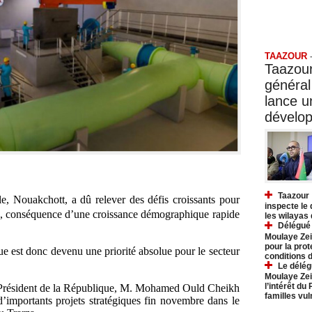
Taazo
TAAZOUR
Taazour
général
lance 
dévelo
Taazour 
ale, Nouakchott, a dû relever des défis croissants pour
inspecte le
e, conséquence d’une croissance démographique rapide
les wilayas
Délégué 
Moulaye Zei
pour la prot
ue est donc devenu une priorité absolue pour le secteur
conditions 
Le délég
Moulaye Zei
l’intérêt du
 Président de la République, M. Mohamed Ould Cheikh
familles vu
’importants projets stratégiques fin novembre dans le