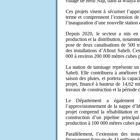
village de Beni Naji, dans la wilaya d
Ces projets visent à sécuriser l’app
terme et comprennent l’extension de 
l’inauguration d’une nouvelle station 
Depuis 2020, le secteur a mis en 
production et la distribution, notamme
pose de deux canalisations de 500 
des installations d’Aftout Saheli. C
000 à environ 200 000 mètres cubes pa
La station de tamisage représente un
Saheli. Elle contribuera à améliorer l
saison des pluies, et portera la capa
projet, financé à hauteur de 14,62 mil
travaux de construction et la période 
Le Département a également la
l’approvisionnement de la nappe d’Id
projet comprend la réhabilitation et
construction d’un pipeline principa
production à 100 000 mètres cubes par
Parallèlement, l’extension des ins
financement français de 43 millions d’