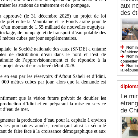
aux n
niser les stations de traitement et de pompage.
des ét
 a approuvé (le 31 décembre 2025) un projet de loi
d de prêt entre la Mauritanie et le Fonds arabe pour le
d’un montant de 1,55 milliard de nouvelles ouguiyas,
stockage, de pompage et de transport d’eau potable des
0 mètres cubes par jour supplémentaires.
Nomina
capitale, la Société nationale des eaux (SNDE) a entamé
Présidenc
es de distribution d’eau dans le nord et l’est de
Nomina
ntinuité de l’approvisionnement et de répondre à la
conseiller
projet devrait être achevé début 2028.
Nomina
la Républ
 en eau par les réservoirs d’Aftout Saheli et d’Idini,
 000 mètres cubes par jour, alors que la demande est
diploma
Le min
firment que la vision future prévoit de doubler les
étrang
roduction d’Idini et en préparant la mise en service
t d’eau de mer.
de Ch
gmenter la production d’eau pour la capitale à environ
les prochaines années, renforçant ainsi la sécurité
ant de faire face à la croissance démographique et aux