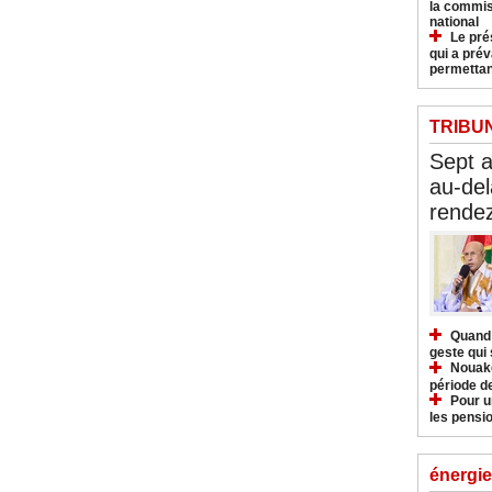
la commis
national
Le pré
qui a pré
permettan
TRIBU
Sept 
au-del
rendez
Quand 
geste qui 
Nouakc
période d
Pour u
les pensio
énergie