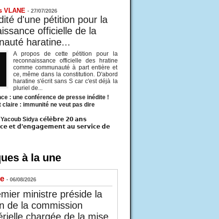
s VLANE
-
27/07/2026
ité d'une pétition pour la
ssance officielle de la
uté haratine...
A propos de cette pétition pour la
reconnaissance officielle des hratine
comme communauté à part entière et
ce, même dans la constitution. D'abord
haratine s'écrit sans S car c'est déjà la
pluriel de...
ce : une conférence de presse inédite !
t claire : immunité ne veut pas dire
acoub Sidya 𝗰𝗲́𝗹𝗲̀𝗯𝗿𝗲 𝟮𝟬 𝗮𝗻𝘀
𝗰𝗲 𝗲𝘁 𝗱’𝗲𝗻𝗴𝗮𝗴𝗲𝗺𝗲𝗻𝘁 𝗮𝘂 𝘀𝗲𝗿𝘃𝗶𝗰𝗲 𝗱𝗲
ues à la une
ue
- 06/08/2026
mier ministre préside la
n de la commission
érielle chargée de la mise