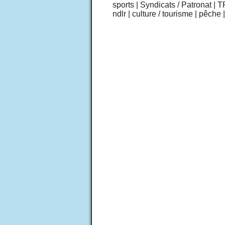
sports
|
Syndicats / Patronat
|
T
ndlr
|
culture / tourisme
|
pêche