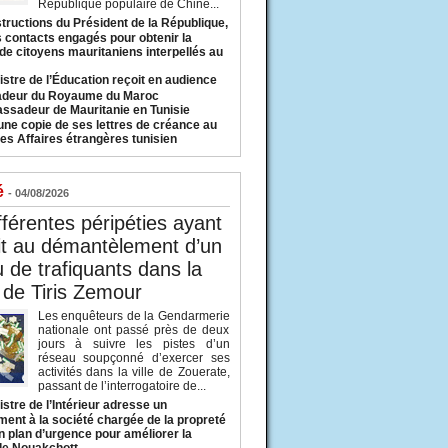
République populaire de Chine...
structions du Président de la République,
s contacts engagés pour obtenir la
 de citoyens mauritaniens interpellés au
istre de l’Éducation reçoit en audience
adeur du Royaume du Maroc
ssadeur de Mauritanie en Tunisie
une copie de ses lettres de créance au
es Affaires étrangères tunisien
é
- 04/08/2026
fférentes péripéties ayant
it au démantèlement d’un
 de trafiquants dans la
 de Tiris Zemour
Les enquêteurs de la Gendarmerie
nationale ont passé près de deux
jours à suivre les pistes d’un
réseau soupçonné d’exercer ses
activités dans la ville de Zouerate,
passant de l’interrogatoire de...
istre de l’Intérieur adresse un
ment à la société chargée de la propreté
n plan d’urgence pour améliorer la