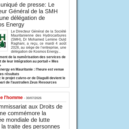
niqué de presse: Le
eur Général de la SMH
 une délégation de
s Energy
Le Directeur Général de la Société
Mauritanienne des Hydrocarbures
(SMH), Dr Mohamed Lemine Ould
Raghani, a reçu, ce mardi 4 août
2026, au siège de l’entreprise, une
délégation de Kosmos Energy...
ent de la numérisation des services de
 de leur intégration au portail « Mes
»
nergy en Mauritanie : l’heure est venue
es résultats
 le projet cuivre-or de Diaguili devient le
pari de l’australien Zeus Resources
de l'homme
- 30/07/2026
missariat aux Droits de
me commémore la
e mondiale de lutte
 la traite des personnes