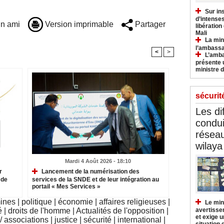
Sur in
d’intense
n ami
Version imprimable
Partager
libération
Mali
La min
l’ambass
<
>
L’amba
présente 
ministre d
sécurit
Les di
condu
réseau
wilaya
Mardi 4 Août 2026 - 18:10
r
Lancement de la numérisation des
 de
services de la SNDE et de leur intégration au
portail « Mes Services »
mines
|
politique
|
économie
|
affaires religieuses
|
Le min
avertisse
é
|
droits de l'homme
|
Actualités de l'opposition
|
et exige u
 associations
|
justice
|
sécurité
|
international
|