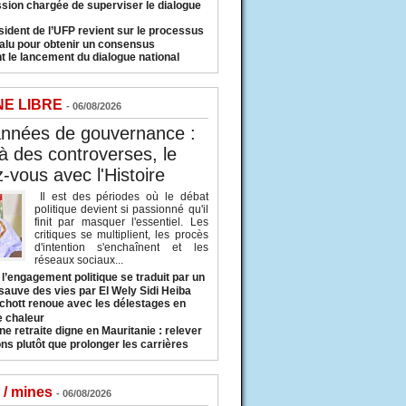
sion chargée de superviser le dialogue
sident de l’UFP revient sur le processus
valu pour obtenir un consensus
t le lancement du dialogue national
NE LIBRE
- 06/08/2026
années de gouvernance :
à des controverses, le
-vous avec l'Histoire
Il est des périodes où le débat
politique devient si passionné qu'il
finit par masquer l'essentiel. Les
critiques se multiplient, les procès
d'intention s'enchaînent et les
réseaux sociaux...
l’engagement politique se traduit par un
sauve des vies par El Wely Sidi Heiba
hott renoue avec les délestages en
e chaleur
ne retraite digne en Mauritanie : relever
ns plutôt que prolonger les carrières
 / mines
- 06/08/2026