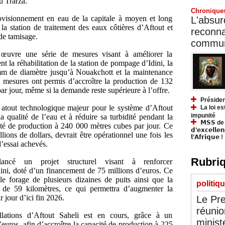
u Trarza.
Chronique
rovisionnement en eau de la capitale à moyen et long
L'absurd
la station de traitement des eaux côtières d’Aftout et
reconnai
de tamisage.
communa
œuvre une série de mesures visant à améliorer la
nt la réhabilitation de la station de pompage d’Idini, la
mm de diamètre jusqu’à Nouakchott et la maintenance
es mesures ont permis d’accroître la production de 132
r jour, même si la demande reste supérieure à l’offre.
Présiden
 atout technologique majeur pour le système d’Aftout
La loi es
impunité
a qualité de l’eau et à réduire sa turbidité pendant la
𝗠𝗦𝗦 de Y
cité de production à 240 000 mètres cubes par jour. Ce
𝗱’𝗲𝘅𝗰𝗲𝗹𝗹𝗲
lions de dollars, devrait être opérationnel une fois les
𝗹’𝗔𝗳𝗿𝗶𝗾𝘂𝗲 !
d’essai achevés.
Rubriq
ncé un projet structurel visant à renforcer
ini, doté d’un financement de 75 millions d’euros. Ce
 le forage de plusieurs dizaines de puits ainsi que la
politiq
l de 59 kilomètres, ce qui permettra d’augmenter la
 jour d’ici fin 2026.
Le Pre
réunio
tallations d’Aftout Saheli est en cours, grâce à un
minist
euros, afin d’accroître la capacité de production à 225