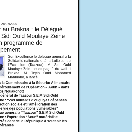
ur
-
28/07/2026
 au Brakna : le Délégué
 Sidi Ould Moulaye Zeine
un programme de
ppement
Son Excellence le délégué général à la
Solidarité nationale et à la Lutte contre
l’Exclusion (Taazour), M. Sidi Ould
Moulaye Zein, accompagné du wali d
Brakna, M. Teyib Ould Mohamed
Mahmoud, a lancé...
: la Commissaire à la Sécurité Alimentaire
 déroulement de l’Opération « Aoun » dans
 de Nouakchott
général de Taazour S.E.M Sidi Ould
ne : “249 milliards d’ouguiyas dépensés
ection sociale et l’amélioration des
de vie des populations vulnérables”
ué général à “Taazour” S.E.M Sidi Ould
ne : l’opération “Aoun” matérialise
 Président de la République à soutenir les
lnérables