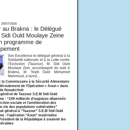
ur
-
28/07/2026
 au Brakna : le Délégué
 Sidi Ould Moulaye Zeine
un programme de
ppement
Son Excellence le délégué général à la
Solidarité nationale et à la Lutte contre
l’Exclusion (Taazour), M. Sidi Ould
Moulaye Zein, accompagné du wali d
Brakna, M. Teyib Ould Mohamed
Mahmoud, a lancé...
: la Commissaire à la Sécurité Alimentaire
 déroulement de l’Opération « Aoun » dans
 de Nouakchott
général de Taazour S.E.M Sidi Ould
ne : “249 milliards d’ouguiyas dépensés
ection sociale et l’amélioration des
de vie des populations vulnérables”
ué général à “Taazour” S.E.M Sidi Ould
ne : l’opération “Aoun” matérialise
 Président de la République à soutenir les
lnérables