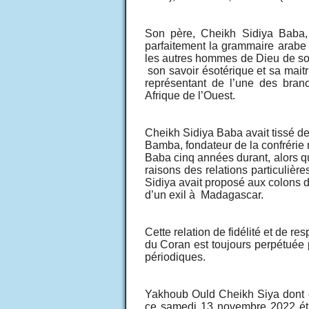
Son père, Cheikh Sidiya Baba, d
parfaitement la grammaire arabe et
les autres hommes de Dieu de so
son savoir ésotérique et sa mait
représentant de l’une des bran
Afrique de l’Ouest.
Cheikh Sidiya Baba avait tissé 
Bamba, fondateur de la confrérie 
Baba cinq années durant, alors qu’i
raisons des relations particuliè
Sidiya avait proposé aux colons de 
d’un exil à Madagascar.
Cette relation de fidélité et de r
du Coran est toujours perpétuée p
périodiques.
Yakhoub Ould Cheikh Siya dont o
ce samedi 13 novembre 2022 ét