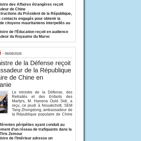
istre des Affaires étrangères reçoit
deur de Chine
structions du Président de la République,
s contacts engagés pour obtenir la
 de citoyens mauritaniens interpellés au
istre de l’Éducation reçoit en audience
adeur du Royaume du Maroc
é
- 06/08/2026
istre de la Défense reçoit
ssadeur de la République
ire de Chine en
anie
Le ministre de la Défense, des
Retraités et des Enfants des
Martyrs, M. Hanena Ould Sidi, a
reçu, ce jeudi à Nouakchott, SEM
Tang Zhongdong, ambassadeur de
la République populaire de Chine
fférentes péripéties ayant conduit au
ment d’un réseau de trafiquants dans la
 Tiris Zemour
istre de l’Intérieur adresse un