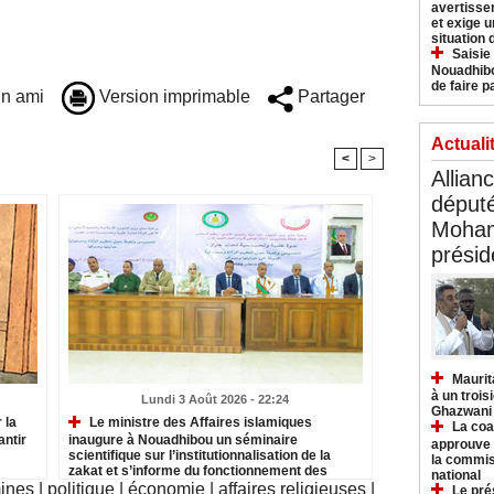
avertisse
et exige u
situation
Saisie
Nouadhibo
de faire p
n ami
Version imprimable
Partager
Actuali
<
>
Allian
déput
Moham
présid
Maurit
à un trois
Lundi 3 Août 2026 - 22:24
Ghazwani
 la
Le ministre des Affaires islamiques
La coa
antir
inaugure à Nouadhibou un séminaire
approuve l
scientifique sur l’institutionnalisation de la
la commis
zakat et s’informe du fonctionnement des
national
institutions relevant du secteur
mines
|
politique
|
économie
|
affaires religieuses
|
Le pré