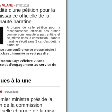
s VLANE
-
27/07/2026
ité d'une pétition pour la
ssance officielle de la
uté haratine...
A propos de cette pétition pour la
reconnaissance officielle des hratine
comme communauté à part entière et
ce, même dans la constitution. D'abord
haratine s'écrit sans S car c'est déjà la
pluriel de...
ce : une conférence de presse inédite !
t claire : immunité ne veut pas dire
acoub Sidya 𝗰𝗲́𝗹𝗲̀𝗯𝗿𝗲 𝟮𝟬 𝗮𝗻𝘀
𝗰𝗲 𝗲𝘁 𝗱’𝗲𝗻𝗴𝗮𝗴𝗲𝗺𝗲𝗻𝘁 𝗮𝘂 𝘀𝗲𝗿𝘃𝗶𝗰𝗲 𝗱𝗲
ues à la une
ue
- 06/08/2026
mier ministre préside la
n de la commission
érielle chargée de la mise