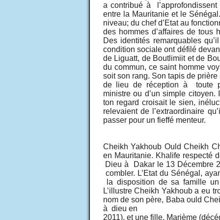
a contribué à l’approfondissent 
entre la Mauritanie et le Sénéga
niveau; du chef d’Etat au fonction
des hommes d’affaires de tous ho
Des identités remarquables qu’i
condition sociale ont défilé deva
de Liguatt, de Boutlimiit et de Bo
du commun, ce saint homme voyai
soit son rang. Son tapis de prière 
de lieu de réception à toute pe
ministre ou d’un simple citoyen. 
ton regard croisait le sien, inél
relevaient de l’extraordinaire qu
passer pour un fieffé menteur.
Cheikh Yakhoub Ould Cheikh Che
en Mauritanie. Khalife respecté 
Dieu à Dakar le 13 Décembre 200
combler. L’Etat du Sénégal, aya
la disposition de sa famille un
L’illustre Cheikh Yakhoub a eu tr
nom de son père, Baba ould Chei
à dieu en
2011), et une fille, Marième (déc