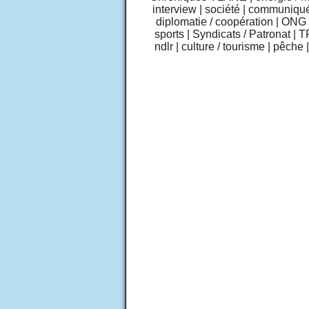
interview
|
société
|
communiqu
diplomatie / coopération
|
ONG /
sports
|
Syndicats / Patronat
|
T
ndlr
|
culture / tourisme
|
pêche