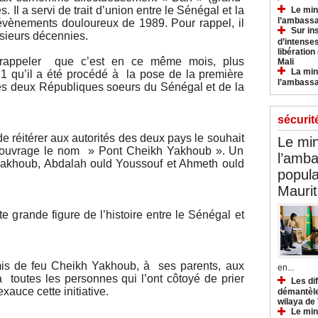
 Il a servi de trait d’union entre le Sénégal et la
Le min
l’ambassa
évènements douloureux de 1989. Pour rappel, il
Sur in
usieurs décennies.
d’intense
libération
e rappeler que c’est en ce même mois, plus
Mali
La min
 qu’il a été procédé à la pose de la première
l’ambass
les deux Républiques soeurs du Sénégal et de la
sécurit
e réitérer aux autorités des deux pays le souhait
Le min
t ouvrage le nom » Pont Cheikh Yakhoub ». Un
l’amba
s,Yakhoub, Abdalah ould Youssouf et Ahmeth ould
popula
Maurit
 grande figure de l’histoire entre le Sénégal et
s de feu Cheikh Yakhoub, à ses parents, aux
en...
 toutes les personnes qui l’ont côtoyé de prier
Les di
auce cette initiative.
démantèle
wilaya de
Le min