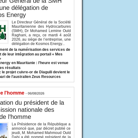
eur Général de la SMH
 une délégation de
s Energy
Le Directeur Général de la Société
Mauritanienne des Hydrocarbures
(SMH), Dr Mohamed Lemine Ould
Raghani, a reçu, ce mardi 4 août
2026, au siège de l’entreprise, une
délégation de Kosmos Energy...
ent de la numérisation des services de
 de leur intégration au portail « Mes
»
nergy en Mauritanie : l’heure est venue
es résultats
 le projet cuivre-or de Diaguili devient le
pari de l’australien Zeus Resources
de l'homme
- 06/08/2026
tion du président de la
ssion nationale des
 de l’homme
La Présidence de la République a
annoncé que, par décret publié ce
jeudi, M. Mohamed Mahmoud Ould
Dahi a été nommé président de la