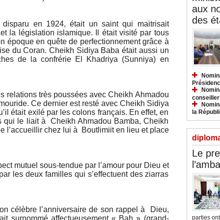
aux n
des ét
isparu en 1924, était un saint qui maitrisait
 la législation islamique. Il était visité par tous
n époque en quête de perfectionnement grâce à
rise du Coran. Cheikh Sidiya Baba était aussi un
ches de la confrérie El Khadriya (Sunniya) en
Nomina
Présidenc
Nomina
des relations très poussées avec Cheikh Ahmadou
conseiller
mouride. Ce dernier est resté avec Cheikh Sidiya
Nomina
l était exilé par les colons français. En effet, en
la Républ
res qui le liait à Cheikh Ahmadou Bamba, Cheikh
l’accueillir chez lui à Boutlimiit en lieu et place
diploma
Le pre
l’amba
espect mutuel sous-tendue par l’amour pour Dieu et
ar les deux familles qui s’effectuent des ziarras
n célèbre l’anniversaire de son rappel à Dieu,
parties ont.
ait surnommé affectueusement « Bah » (grand-