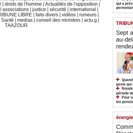
qui a pré
é
|
droits de l'homme
|
Actualités de l'opposition
|
permettan
 associations
|
justice
|
sécurité
|
international
|
RIBUNE LIBRE
|
faits divers
|
vidéos
|
rumeurs
|
|
Santé
|
medias
|
conseil des ministres
|
actu.g
|
TRIBU
TAAZOUR
Sept 
au-del
rendez
Quand 
geste qui 
Nouakc
période d
Pour u
les pensio
énergie
Commu