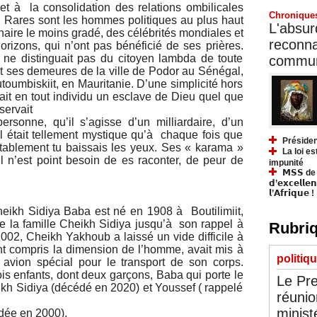
et à la consolidation des relations ombilicales
Chronique
l. Rares sont les hommes politiques au plus haut
L'absurd
naire le moins gradé, des célébrités mondiales et
reconnai
rizons, qui n’ont pas bénéficié de ses prières.
l ne distinguait pas du citoyen lambda de toute
communa
nt ses demeures de la ville de Podor au Sénégal,
utoumbiskiit, en Mauritanie. D’une simplicité hors
t en tout individu un esclave de Dieu quel que
servait
rsonne, qu’il s’agisse d’un milliardaire, d’un
Il était tellement mystique qu’à chaque fois que
Présiden
uctablement tu baissais les yeux. Ses « karama »
La loi es
’il n’est point besoin de es raconter, de peur de
impunité
𝗠𝗦𝗦 de Y
𝗱’𝗲𝘅𝗰𝗲𝗹𝗹𝗲
𝗹’𝗔𝗳𝗿𝗶𝗾𝘂𝗲 !
ikh Sidiya Baba est né en 1908 à Boutilimiit,
de la famille Cheikh Sidiya jusqu’à son rappel à
Rubriq
2, Cheikh Yakhoub a laissé un vide difficile à
nt compris la dimension de l’homme, avait mis à
politiq
 avion spécial pour le transport de son corps.
ois enfants, dont deux garçons, Baba qui porte le
Le Pre
kh Sidiya (décédé en 2020) et Youssef ( rappelé
réunio
minist
édée en 2000).