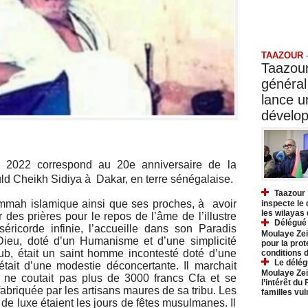
Taazo
TAAZOUR
Taazour
général
lance 
dévelo
2022 correspond au 20e anniversaire de la
ld Cheikh Sidiya à Dakar, en terre sénégalaise.
Taazour 
ummah islamique ainsi que ses proches, à avoir
inspecte le
les wilayas
des prières pour le repos de l’âme de l’illustre
Délégué 
ricorde infinie, l’accueille dans son Paradis
Moulaye Zei
ieu, doté d’un Humanisme et d’une simplicité
pour la prot
, était un saint homme incontesté doté d’une
conditions 
Le délég
était d’une modestie déconcertante. Il marchait
Moulaye Zei
i ne coutait pas plus de 3000 francs Cfa et se
l’intérêt du
fabriquée par les artisans maures de sa tribu. Les
familles vu
s de luxe étaient les jours de fêtes musulmanes. Il