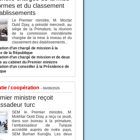
ormes et du classement
ablissements
Le Premier ministre, M. Moctar
Ould Djay, a présidé mercredi, au
siège de la Primature, la réunion
de la commission ministérielle
chargée de la mise à niveau et du
classement des établissements...
tion d’un chargé de mission à la
e de la République
tion d’un chargé de mission et de deux
s au cabinet du Premier ministre
tion d’un conseiller à la Présidence de
ique
tie / coopération
- 06/08/2026
mier ministre reçoit
ssadeur turc
SEM le Premier ministre, M.
Mokhtar Ould Diay, a reçu ce jeudi,
dans son bureau à la primature,
l’ambassadeur de Turquie
accrédité auprès de notre pays,
SEM Burhan Kuroğlu. Les deux
..