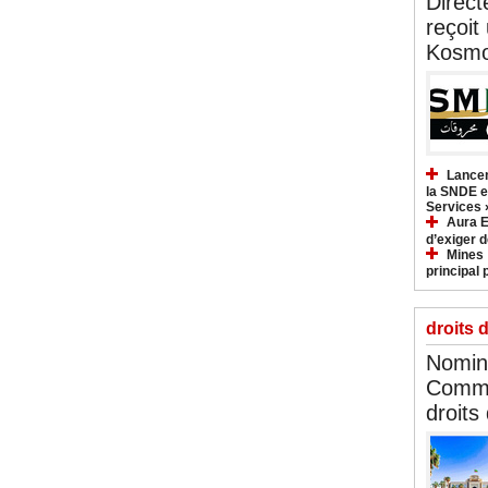
Direct
reçoit
Kosmo
Lancem
la SNDE et
Services 
Aura E
d’exiger d
Mines :
principal 
droits 
Nomina
Commi
droits