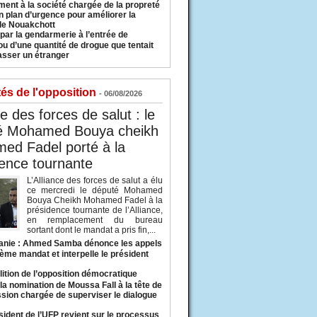
ment à la société chargée de la propreté
n plan d’urgence pour améliorer la
 de Nouakchott
 par la gendarmerie à l’entrée de
u d’une quantité de drogue que tentait
asser un étranger
tés de l'opposition
- 06/08/2026
ce des forces de salut : le
é Mohamed Bouya cheikh
ed Fadel porté à la
ence tournante
L’Alliance des forces de salut a élu
ce mercredi le député Mohamed
Bouya Cheikh Mohamed Fadel à la
présidence tournante de l’Alliance,
en remplacement du bureau
sortant dont le mandat a pris fin,...
anie : Ahmed Samba dénonce les appels
ième mandat et interpelle le président
lition de l’opposition démocratique
a nomination de Moussa Fall à la tête de
sion chargée de superviser le dialogue
sident de l’UFP revient sur le processus