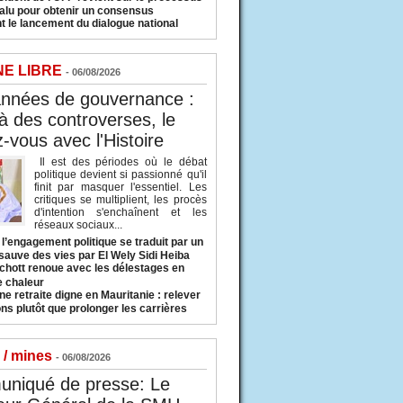
valu pour obtenir un consensus
t le lancement du dialogue national
NE LIBRE
- 06/08/2026
années de gouvernance :
à des controverses, le
-vous avec l'Histoire
Il est des périodes où le débat
politique devient si passionné qu'il
finit par masquer l'essentiel. Les
critiques se multiplient, les procès
d'intention s'enchaînent et les
réseaux sociaux...
l’engagement politique se traduit par un
sauve des vies par El Wely Sidi Heiba
hott renoue avec les délestages en
e chaleur
ne retraite digne en Mauritanie : relever
ns plutôt que prolonger les carrières
 / mines
- 06/08/2026
niqué de presse: Le