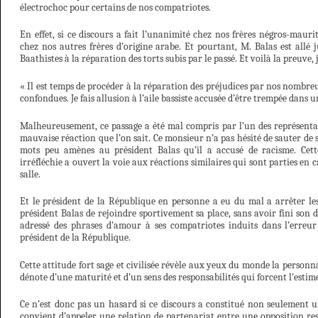
électrochoc pour certains de nos compatriotes.
En effet, si ce discours a fait l’unanimité chez nos frères négros-maurit
chez nos autres frères d’origine arabe. Et pourtant, M. Balas est allé j
Baathistes à la réparation des torts subis par le passé. Et voilà la preuve, j
« Il est temps de procéder à la réparation des préjudices par nos nombre
confondues. Je fais allusion à l’aile bassiste accusée d’être trempée dans
Malheureusement, ce passage a été mal compris par l’un des représenta
mauvaise réaction que l’on sait. Ce monsieur n’a pas hésité de sauter de s
mots peu amènes au président Balas qu’il a accusé de racisme. Cette
irréfléchie a ouvert la voie aux réactions similaires qui sont parties en c
salle.
Et le président de la République en personne a eu du mal a arrêter les
président Balas de rejoindre sportivement sa place, sans avoir fini son 
adressé des phrases d’amour à ses compatriotes induits dans l’erreur
président de la République.
Cette attitude fort sage et civilisée révèle aux yeux du monde la person
dénote d’une maturité et d’un sens des responsabilités qui forcent l’estim
Ce n’est donc pas un hasard si ce discours a constitué non seulement u
convient d’appeler une relation de partenariat entre une opposition re