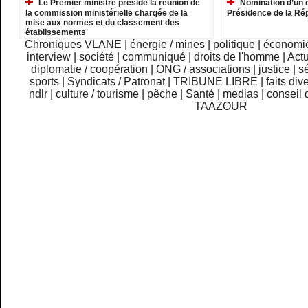
Le Premier ministre préside la réunion de
Nomination d’un c
la commission ministérielle chargée de la
Présidence de la Ré
mise aux normes et du classement des
établissements
Chroniques VLANE
|
énergie / mines
|
politique
|
économi
interview
|
société
|
communiqué
|
droits de l'homme
|
Actu
diplomatie / coopération
|
ONG / associations
|
justice
|
sé
sports
|
Syndicats / Patronat
|
TRIBUNE LIBRE
|
faits div
ndlr
|
culture / tourisme
|
pêche
|
Santé
|
medias
|
conseil 
TAAZOUR