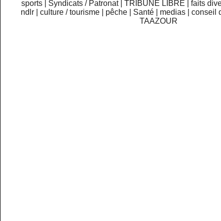
sports
|
Syndicats / Patronat
|
TRIBUNE LIBRE
|
faits div
ndlr
|
culture / tourisme
|
pêche
|
Santé
|
medias
|
conseil 
TAAZOUR