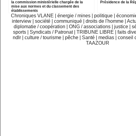
la commission ministérielle chargée de la
Présidence de la Ré
mise aux normes et du classement des
établissements
Chroniques VLANE
|
énergie / mines
|
politique
|
économi
interview
|
société
|
communiqué
|
droits de l'homme
|
Actu
diplomatie / coopération
|
ONG / associations
|
justice
|
sé
sports
|
Syndicats / Patronat
|
TRIBUNE LIBRE
|
faits div
ndlr
|
culture / tourisme
|
pêche
|
Santé
|
medias
|
conseil 
TAAZOUR