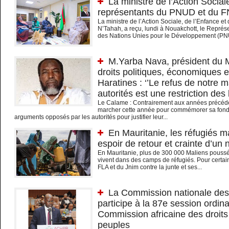
La ministre de l’Action Sociale
représentants du PNUD et du 
La ministre de l’Action Sociale, de l’Enfance e
N’Tahah, a reçu, lundi à Nouakchott, le Repré
des Nations Unies pour le Développement (PNU
M.Yarba Nava, président du M
droits politiques, économiques 
Haratines : ‘’Le refus de notre 
autorités est une restriction des l
Le Calame : Contrairement aux années précéde
marcher cette année pour commémorer sa fonda
arguments opposés par les autorités pour justifier leur...
En Mauritanie, les réfugiés ma
espoir de retour et crainte d’un
​En Mauritanie, plus de 300 000 Maliens poussés
vivent dans des camps de réfugiés. Pour certain
FLA et du Jnim contre la junte et ses...
La Commission nationale des
participe à la 87e session ordina
Commission africaine des droit
peuples