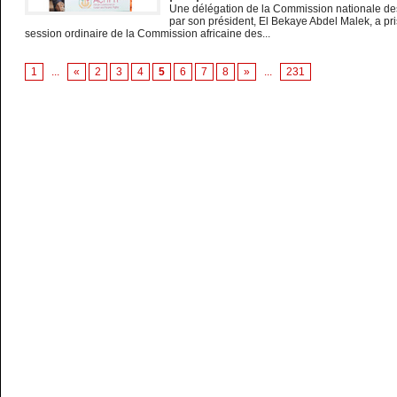
Une délégation de la Commission nationale des
par son président, El Bekaye Abdel Malek, a pri
session ordinaire de la Commission africaine des...
1
...
«
2
3
4
5
6
7
8
»
...
231