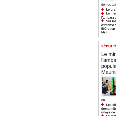
démocratiq
Le pre
Le min
l’ambassa
Sur in
d’intense
libération
Mali
sécurit
Le min
l’amba
popula
Maurit
en...
Les di
démantèle
wilaya de