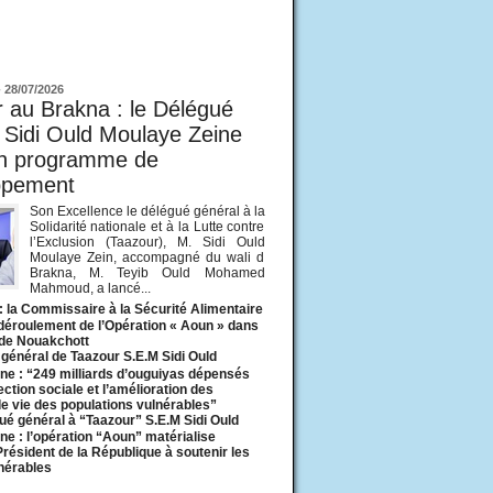
ur
-
28/07/2026
 au Brakna : le Délégué
 Sidi Ould Moulaye Zeine
un programme de
ppement
Son Excellence le délégué général à la
Solidarité nationale et à la Lutte contre
l’Exclusion (Taazour), M. Sidi Ould
Moulaye Zein, accompagné du wali d
Brakna, M. Teyib Ould Mohamed
Mahmoud, a lancé...
: la Commissaire à la Sécurité Alimentaire
 déroulement de l’Opération « Aoun » dans
 de Nouakchott
général de Taazour S.E.M Sidi Ould
ne : “249 milliards d’ouguiyas dépensés
ection sociale et l’amélioration des
de vie des populations vulnérables”
ué général à “Taazour” S.E.M Sidi Ould
ne : l’opération “Aoun” matérialise
 Président de la République à soutenir les
lnérables