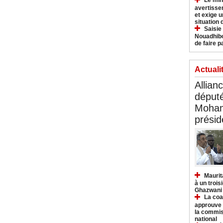
Le min
avertisse
et exige u
situation
Saisie
Nouadhibo
de faire p
Actuali
Allian
déput
Moham
présid
Maurit
à un trois
Ghazwani
La coa
approuve l
la commis
national