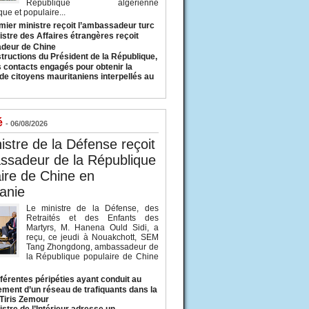
République algérienne
ue et populaire...
mier ministre reçoit l’ambassadeur turc
istre des Affaires étrangères reçoit
deur de Chine
structions du Président de la République,
s contacts engagés pour obtenir la
 de citoyens mauritaniens interpellés au
é
- 06/08/2026
istre de la Défense reçoit
ssadeur de la République
ire de Chine en
anie
Le ministre de la Défense, des
Retraités et des Enfants des
Martyrs, M. Hanena Ould Sidi, a
reçu, ce jeudi à Nouakchott, SEM
Tang Zhongdong, ambassadeur de
la République populaire de Chine
fférentes péripéties ayant conduit au
ment d’un réseau de trafiquants dans la
 Tiris Zemour