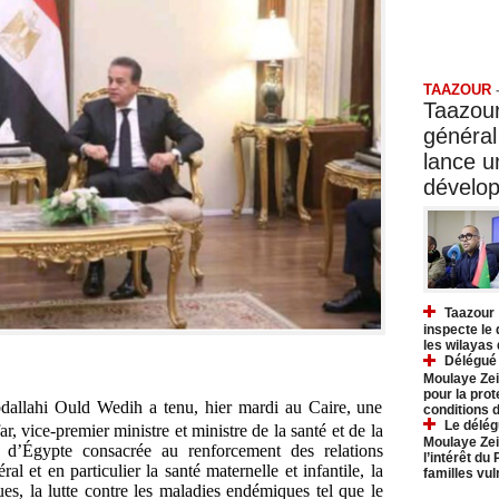
Taazo
TAAZOUR
Taazour
général
lance 
dévelo
Taazour 
inspecte le
les wilayas
Délégué 
Moulaye Zei
pour la prot
bdallahi Ould Wedih a tenu, hier mardi au Caire, une
conditions 
Le délég
 vice-premier ministre et ministre de la santé et de la
Moulaye Zei
 d’Égypte consacrée au renforcement des relations
l’intérêt du
al et en particulier la santé maternelle et infantile, la
familles vu
es, la lutte contre les maladies endémiques tel que le