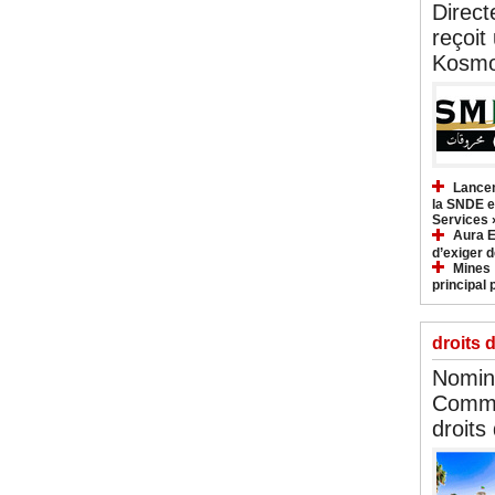
Direct
reçoit
Kosmo
Lancem
la SNDE et
Services 
Aura E
d’exiger d
Mines :
principal 
droits 
Nomina
Commi
droits