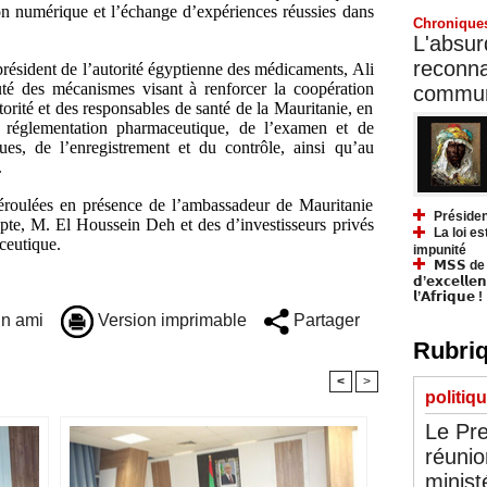
ion numérique et l’échange d’expériences réussies dans
Chronique
L'absurd
reconnai
président de l’autorité égyptienne des médicaments, Ali
té des mécanismes visant à renforcer la coopération
communa
utorité et des responsables de santé de la Mauritanie, en
a réglementation pharmaceutique, de l’examen et de
ues, de l’enregistrement et du contrôle, ainsi qu’au
.
éroulées en présence de l’ambassadeur de Mauritanie
Présiden
te, M. El Houssein Deh et des d’investisseurs privés
La loi es
ceutique.
impunité
𝗠𝗦𝗦 de Y
𝗱’𝗲𝘅𝗰𝗲𝗹𝗹𝗲
𝗹’𝗔𝗳𝗿𝗶𝗾𝘂𝗲 !
n ami
Version imprimable
Partager
Rubriq
<
>
politiq
Le Pre
réunio
minist