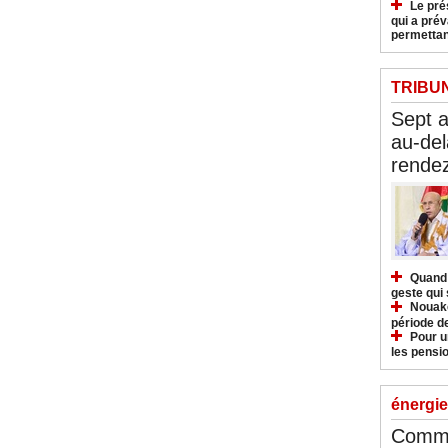
Le pré
qui a pré
permettan
TRIBU
Sept 
au-del
rendez
Quand 
geste qui 
Nouakc
période d
Pour u
les pensio
énergie
Commu