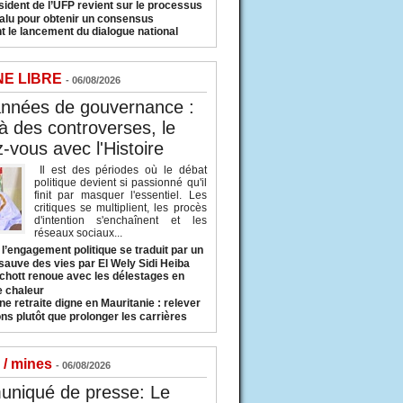
sident de l’UFP revient sur le processus
valu pour obtenir un consensus
t le lancement du dialogue national
NE LIBRE
- 06/08/2026
années de gouvernance :
à des controverses, le
-vous avec l'Histoire
Il est des périodes où le débat
politique devient si passionné qu'il
finit par masquer l'essentiel. Les
critiques se multiplient, les procès
d'intention s'enchaînent et les
réseaux sociaux...
l’engagement politique se traduit par un
sauve des vies par El Wely Sidi Heiba
hott renoue avec les délestages en
e chaleur
ne retraite digne en Mauritanie : relever
ns plutôt que prolonger les carrières
 / mines
- 06/08/2026
niqué de presse: Le