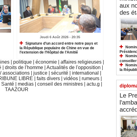
aux n
des ét
Jeudi 6 Août 2026 - 20:35
Signature d’un accord entre notre pays et
Nomina
la République populaire de Chine en vue de
Présidenc
l’extension de l’Hôpital de l’Amitié
Nomina
conseiller
mines
|
politique
|
économie
|
affaires religieuses
|
Nomina
é
|
droits de l'homme
|
Actualités de l'opposition
|
la Républ
 associations
|
justice
|
sécurité
|
international
|
RIBUNE LIBRE
|
faits divers
|
vidéos
|
rumeurs
|
|
Santé
|
medias
|
conseil des ministres
|
actu.g
|
diploma
TAAZOUR
Le Pre
l’amba
accréd