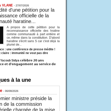
s VLANE
-
27/07/2026
ité d'une pétition pour la
ssance officielle de la
uté haratine...
A propos de cette pétition pour la
reconnaissance officielle des hratine
comme communauté à part entière et
ce, même dans la constitution. D'abord
haratine s'écrit sans S car c'est déjà la
pluriel de...
ce : une conférence de presse inédite !
t claire : immunité ne veut pas dire
acoub Sidya 𝗰𝗲́𝗹𝗲̀𝗯𝗿𝗲 𝟮𝟬 𝗮𝗻𝘀
𝗰𝗲 𝗲𝘁 𝗱’𝗲𝗻𝗴𝗮𝗴𝗲𝗺𝗲𝗻𝘁 𝗮𝘂 𝘀𝗲𝗿𝘃𝗶𝗰𝗲 𝗱𝗲
ues à la une
ue
- 06/08/2026
mier ministre préside la
n de la commission
érielle chargée de la mise