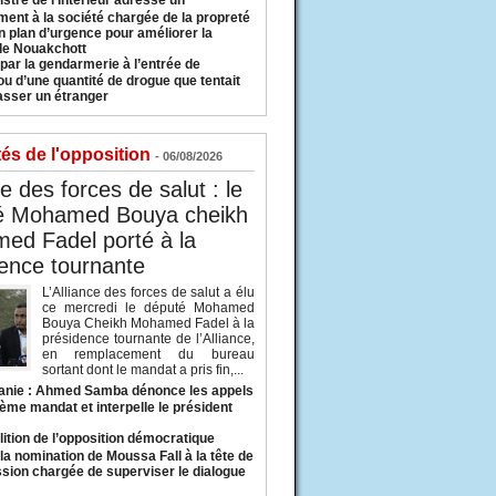
istre de l’Intérieur adresse un
ment à la société chargée de la propreté
n plan d’urgence pour améliorer la
 de Nouakchott
 par la gendarmerie à l’entrée de
u d’une quantité de drogue que tentait
asser un étranger
tés de l'opposition
- 06/08/2026
ce des forces de salut : le
é Mohamed Bouya cheikh
ed Fadel porté à la
ence tournante
L’Alliance des forces de salut a élu
ce mercredi le député Mohamed
Bouya Cheikh Mohamed Fadel à la
présidence tournante de l’Alliance,
en remplacement du bureau
sortant dont le mandat a pris fin,...
anie : Ahmed Samba dénonce les appels
ième mandat et interpelle le président
lition de l’opposition démocratique
a nomination de Moussa Fall à la tête de
sion chargée de superviser le dialogue