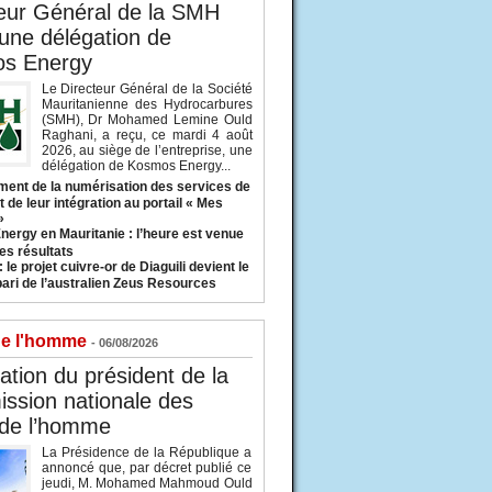
eur Général de la SMH
 une délégation de
s Energy
Le Directeur Général de la Société
Mauritanienne des Hydrocarbures
(SMH), Dr Mohamed Lemine Ould
Raghani, a reçu, ce mardi 4 août
2026, au siège de l’entreprise, une
délégation de Kosmos Energy...
ent de la numérisation des services de
 de leur intégration au portail « Mes
»
nergy en Mauritanie : l’heure est venue
es résultats
 le projet cuivre-or de Diaguili devient le
pari de l’australien Zeus Resources
de l'homme
- 06/08/2026
tion du président de la
ssion nationale des
 de l’homme
La Présidence de la République a
annoncé que, par décret publié ce
jeudi, M. Mohamed Mahmoud Ould