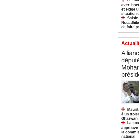
Le min
avertisse
et exige u
situation
Saisie
Nouadhibo
de faire p
Actuali
Allian
déput
Moham
présid
Maurit
à un trois
Ghazwani
La coa
approuve l
la commis
national