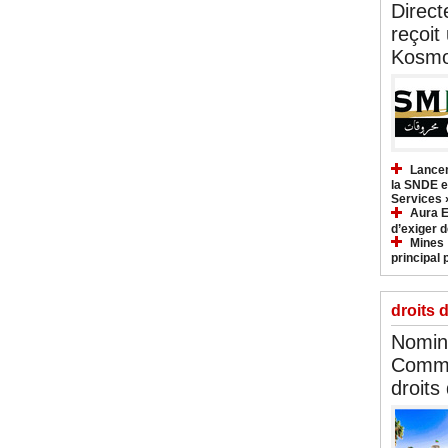
Direct
reçoit
Kosmo
Lancem
la SNDE et
Services 
Aura E
d’exiger d
Mines :
principal 
droits 
Nomina
Commi
droits