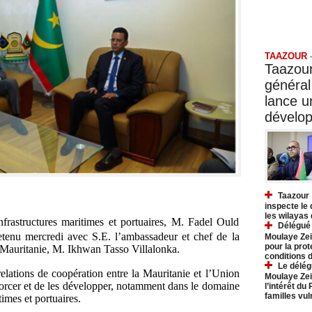
Taazo
TAAZOUR
Taazour
général
lance 
dévelo
Taazour 
inspecte le
les wilayas
nfrastructures maritimes et portuaires, M. Fadel Ould
Délégué 
etenu mercredi avec S.E. l’ambassadeur et chef de la
Moulaye Zei
pour la prot
Mauritanie, M. Ikhwan Tasso Villalonka.
conditions 
Le délég
elations de coopération entre la Mauritanie et l’Union
Moulaye Zei
orcer et de les développer, notamment dans le domaine
l’intérêt du
familles vu
times et portuaires.