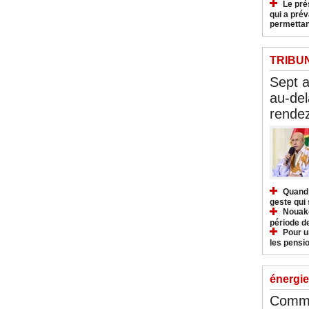
Le pré
qui a pré
permettan
TRIBU
Sept 
au-del
rendez
Quand 
geste qui 
Nouakc
période d
Pour u
les pensio
énergie
Commu