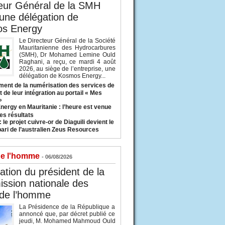
eur Général de la SMH
 une délégation de
s Energy
Le Directeur Général de la Société
Mauritanienne des Hydrocarbures
(SMH), Dr Mohamed Lemine Ould
Raghani, a reçu, ce mardi 4 août
2026, au siège de l’entreprise, une
délégation de Kosmos Energy...
ent de la numérisation des services de
 de leur intégration au portail « Mes
»
nergy en Mauritanie : l’heure est venue
es résultats
 le projet cuivre-or de Diaguili devient le
pari de l’australien Zeus Resources
de l'homme
- 06/08/2026
tion du président de la
ssion nationale des
 de l’homme
La Présidence de la République a
annoncé que, par décret publié ce
jeudi, M. Mohamed Mahmoud Ould