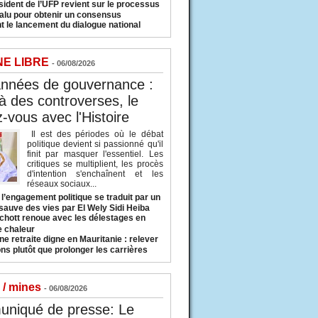
sident de l’UFP revient sur le processus
valu pour obtenir un consensus
t le lancement du dialogue national
NE LIBRE
- 06/08/2026
années de gouvernance :
à des controverses, le
-vous avec l'Histoire
Il est des périodes où le débat
politique devient si passionné qu'il
finit par masquer l'essentiel. Les
critiques se multiplient, les procès
d'intention s'enchaînent et les
réseaux sociaux...
l’engagement politique se traduit par un
sauve des vies par El Wely Sidi Heiba
hott renoue avec les délestages en
e chaleur
ne retraite digne en Mauritanie : relever
ns plutôt que prolonger les carrières
 / mines
- 06/08/2026
niqué de presse: Le