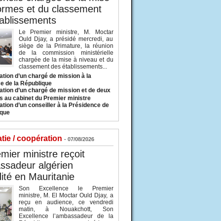
ormes et du classement
ablissements
Le Premier ministre, M. Moctar
Ould Djay, a présidé mercredi, au
siège de la Primature, la réunion
de la commission ministérielle
chargée de la mise à niveau et du
classement des établissements...
tion d’un chargé de mission à la
e de la République
tion d’un chargé de mission et de deux
s au cabinet du Premier ministre
tion d’un conseiller à la Présidence de
ique
tie / coopération
- 07/08/2026
mier ministre reçoit
ssadeur algérien
ité en Mauritanie
Son Excellence le Premier
ministre, M. El Moctar Ould Djay, a
reçu en audience, ce vendredi
matin, à Nouakchott, Son
Excellence l’ambassadeur de la