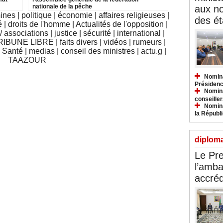
nationale de la pêche
aux n
mines
|
politique
|
économie
|
affaires religieuses
|
des ét
é
|
droits de l'homme
|
Actualités de l'opposition
|
 associations
|
justice
|
sécurité
|
international
|
RIBUNE LIBRE
|
faits divers
|
vidéos
|
rumeurs
|
|
Santé
|
medias
|
conseil des ministres
|
actu.g
|
TAAZOUR
Nomina
Présidenc
Nomina
conseiller
Nomina
la Républ
diploma
Le Pre
l’amba
accréd