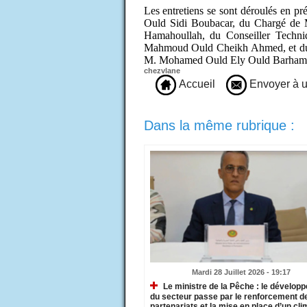
Les entretiens se sont déroulés en pr
Ould Sidi Boubacar, du Chargé de 
Hamahoullah, du Conseiller Tech
Mahmoud Ould Cheikh Ahmed, et du D
M. Mohamed Ould Ely Ould Barham
chezvlane
Accueil
Envoyer à u
Dans la même rubrique :
Mardi 28 Juillet 2026 - 19:17
Le ministre de la Pêche : le dévelop
du secteur passe par le renforcement d
partenariats et la mise en place d’un cli