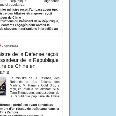
République algérienne
ue et populaire...
mier ministre reçoit l’ambassadeur turc
istre des Affaires étrangères reçoit
deur de Chine
structions du Président de la République,
s contacts engagés pour obtenir la
 de citoyens mauritaniens interpellés au
é
- 06/08/2026
istre de la Défense reçoit
ssadeur de la République
ire de Chine en
anie
Le ministre de la Défense, des
Retraités et des Enfants des
Martyrs, M. Hanena Ould Sidi, a
reçu, ce jeudi à Nouakchott, SEM
Tang Zhongdong, ambassadeur de
la République populaire de Chine
fférentes péripéties ayant conduit au
ment d’un réseau de trafiquants dans la
 Tiris Zemour