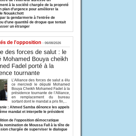
istre de l’Intérieur adresse un
ment à la société chargée de la propreté
n plan d’urgence pour améliorer la
 de Nouakchott
 par la gendarmerie à l’entrée de
u d’une quantité de drogue que tentait
asser un étranger
tés de l'opposition
- 06/08/2026
ce des forces de salut : le
é Mohamed Bouya cheikh
ed Fadel porté à la
ence tournante
L’Alliance des forces de salut a élu
ce mercredi le député Mohamed
Bouya Cheikh Mohamed Fadel à la
présidence tournante de l’Alliance,
en remplacement du bureau
sortant dont le mandat a pris fin,...
anie : Ahmed Samba dénonce les appels
ième mandat et interpelle le président
lition de l’opposition démocratique
a nomination de Moussa Fall à la tête de
sion chargée de superviser le dialogue