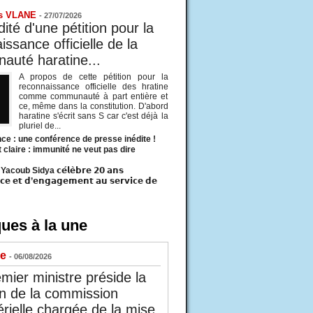
s VLANE
-
27/07/2026
ité d'une pétition pour la
ssance officielle de la
uté haratine...
A propos de cette pétition pour la
reconnaissance officielle des hratine
comme communauté à part entière et
ce, même dans la constitution. D'abord
haratine s'écrit sans S car c'est déjà la
pluriel de...
ce : une conférence de presse inédite !
t claire : immunité ne veut pas dire
acoub Sidya 𝗰𝗲́𝗹𝗲̀𝗯𝗿𝗲 𝟮𝟬 𝗮𝗻𝘀
𝗰𝗲 𝗲𝘁 𝗱’𝗲𝗻𝗴𝗮𝗴𝗲𝗺𝗲𝗻𝘁 𝗮𝘂 𝘀𝗲𝗿𝘃𝗶𝗰𝗲 𝗱𝗲
ues à la une
ue
- 06/08/2026
mier ministre préside la
n de la commission
érielle chargée de la mise