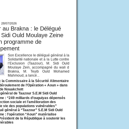
ur
-
28/07/2026
 au Brakna : le Délégué
 Sidi Ould Moulaye Zeine
un programme de
ppement
Son Excellence le délégué général à la
Solidarité nationale et à la Lutte contre
l’Exclusion (Taazour), M. Sidi Ould
Moulaye Zein, accompagné du wali d
Brakna, M. Teyib Ould Mohamed
Mahmoud, a lancé...
: la Commissaire à la Sécurité Alimentaire
 déroulement de l’Opération « Aoun » dans
 de Nouakchott
général de Taazour S.E.M Sidi Ould
ne : “249 milliards d’ouguiyas dépensés
ection sociale et l’amélioration des
de vie des populations vulnérables”
ué général à “Taazour” S.E.M Sidi Ould
ne : l’opération “Aoun” matérialise
 Président de la République à soutenir les
lnérables