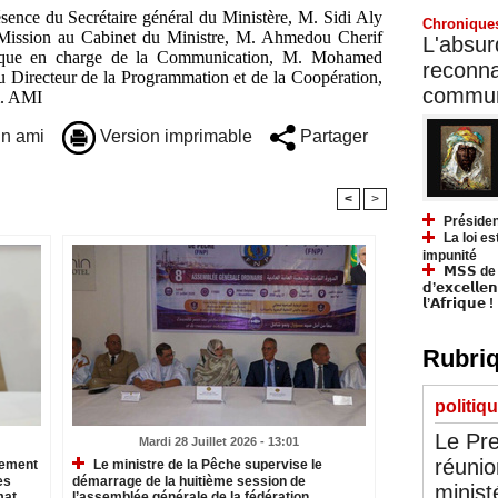
ésence du Secrétaire général du Ministère, M. Sidi Aly
Chronique
Mission au Cabinet du Ministre, M. Ahmedou Cherif
L'absurd
nique en charge de la Communication, M. Mohamed
reconnai
irecteur de la Programmation et de la Coopération,
communa
. AMI
n ami
Version imprimable
Partager
<
>
Présiden
La loi es
impunité
𝗠𝗦𝗦 de Y
𝗱’𝗲𝘅𝗰𝗲𝗹𝗹𝗲
𝗹’𝗔𝗳𝗿𝗶𝗾𝘂𝗲 !
Rubriq
politiq
Le Pre
Mardi 28 Juillet 2026 - 13:01
réunio
pement
Le ministre de la Pêche supervise le
es
démarrage de la huitième session de
minist
mat
l’assemblée générale de la fédération