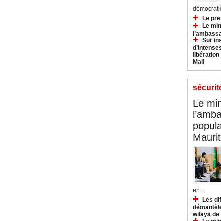
démocratiq
Le pre
Le min
l’ambassa
Sur in
d’intense
libération
Mali
sécurit
Le min
l’amba
popula
Maurit
en...
Les di
démantèle
wilaya de