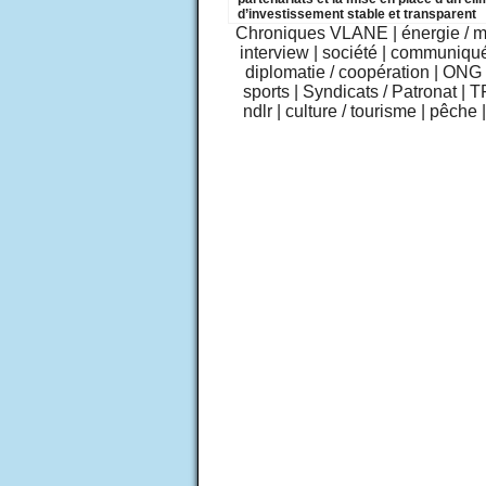
d’investissement stable et transparent
Chroniques VLANE
|
énergie / 
interview
|
société
|
communiqu
diplomatie / coopération
|
ONG /
sports
|
Syndicats / Patronat
|
T
ndlr
|
culture / tourisme
|
pêche