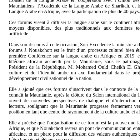
Conseil de la Langue Arabe en coopération avec l’Union des É
Mauritaniens, l’Académie de la Langue Arabe de Sharikah, et le
Langue Arabe en Afrique, avec la participation de plus de 40 pays
Ces forums visent à diffuser la langue arabe sur le continent afric
moyens disponibles, des plus traditionnels aux dernières tec
artificielle.
Dans son discours à cette occasion, Son Excellence la ministre a d
forums à Nouakchott est le fruit d’un processus culturel bien ét
première Conférence sur la langue arabe en Afrique en 2019, 
littéraire africain accueilli par la Mauritanie, sous le patro
Président de la République, M. Mohamed Ould Cheikh El Ghaz
culture et de l’identité arabe un axe fondamental dans le proj
développement civilisationnel de la nation.
Elle a ajouté que ces forums s’inscrivent dans le contexte de la
connaît la Mauritanie, après la clôture du Salon international du 
ouvert de nouvelles perspectives de dialogue et d’interaction e
lecteurs, soulignant que la Mauritanie progresse fermement ver
position en tant que centre de rayonnement de la culture arabe et af
Elle a précisé que l’organisation de ce forum est la preuve que 
Afrique, et que Nouakchott restera un pont de communication entre 
africaine, et un phare pour la diffusion des valeurs authentiques 
l’être humain et élèvent son esprit.