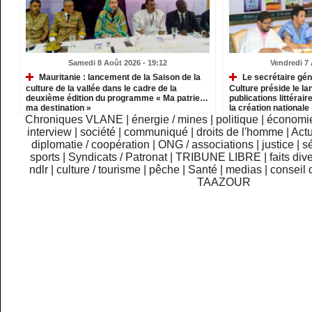
Samedi 8 Août 2026 - 19:12
Vendredi 7 
Mauritanie : lancement de la Saison de la
Le secrétaire gén
culture de la vallée dans le cadre de la
Culture préside le l
deuxième édition du programme « Ma patrie…
publications littérair
ma destination »
la création nationale
Chroniques VLANE
|
énergie / mines
|
politique
|
économi
interview
|
société
|
communiqué
|
droits de l'homme
|
Actu
diplomatie / coopération
|
ONG / associations
|
justice
|
sé
sports
|
Syndicats / Patronat
|
TRIBUNE LIBRE
|
faits div
ndlr
|
culture / tourisme
|
pêche
|
Santé
|
medias
|
conseil 
TAAZOUR