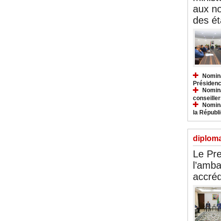
aux n
des ét
Nomina
Présidenc
Nomina
conseiller
Nomina
la Républ
diploma
Le Pre
l’amba
accréd