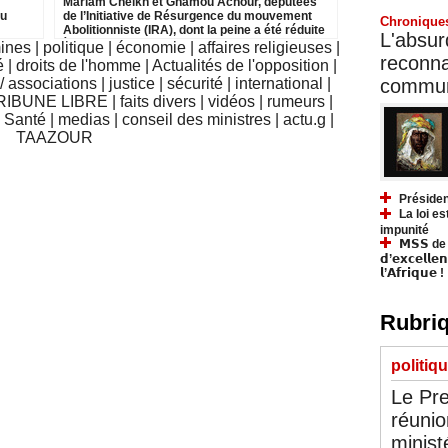
Mariam Cheikh et Ghamou Achour, députées
du
de l’Initiative de Résurgence du mouvement
Chronique
Abolitionniste (IRA), dont la peine a été réduite
L'absurd
à deux ans de prison en appel, assortie de la
mines
|
politique
|
économie
|
affaires religieuses
|
perte des droits civiques su
reconnai
é
|
droits de l'homme
|
Actualités de l'opposition
|
communa
 associations
|
justice
|
sécurité
|
international
|
RIBUNE LIBRE
|
faits divers
|
vidéos
|
rumeurs
|
|
Santé
|
medias
|
conseil des ministres
|
actu.g
|
TAAZOUR
Présiden
La loi es
impunité
𝗠𝗦𝗦 de Y
𝗱’𝗲𝘅𝗰𝗲𝗹𝗹𝗲
𝗹’𝗔𝗳𝗿𝗶𝗾𝘂𝗲 !
Rubriq
politiq
Le Pre
réunio
minist