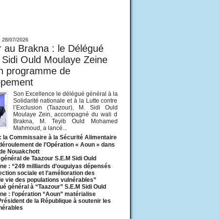
ur
-
28/07/2026
 au Brakna : le Délégué
 Sidi Ould Moulaye Zeine
un programme de
ppement
Son Excellence le délégué général à la
Solidarité nationale et à la Lutte contre
l’Exclusion (Taazour), M. Sidi Ould
Moulaye Zein, accompagné du wali d
Brakna, M. Teyib Ould Mohamed
Mahmoud, a lancé...
: la Commissaire à la Sécurité Alimentaire
 déroulement de l’Opération « Aoun » dans
 de Nouakchott
général de Taazour S.E.M Sidi Ould
ne : “249 milliards d’ouguiyas dépensés
ection sociale et l’amélioration des
de vie des populations vulnérables”
ué général à “Taazour” S.E.M Sidi Ould
ne : l’opération “Aoun” matérialise
 Président de la République à soutenir les
lnérables