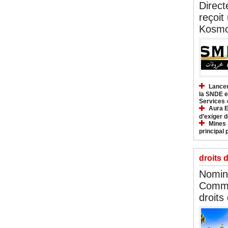
Direct
reçoit
Kosmo
Lancem
la SNDE et
Services 
Aura E
d’exiger d
Mines :
principal 
droits 
Nomina
Commi
droits