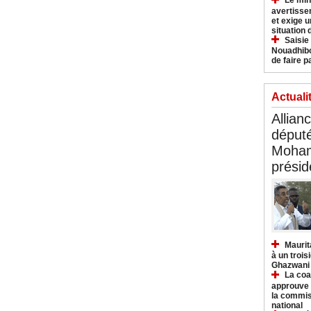
Le min
avertisse
et exige u
situation
Saisie
Nouadhibo
de faire p
Actuali
Allian
déput
Moham
présid
Maurit
à un trois
Ghazwani
La coa
approuve l
la commis
national