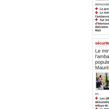
démocratiq
Le pre
Le min
l’ambassa
Sur in
d’intense
libération
Mali
sécurit
Le min
l’amba
popula
Maurit
en...
Les di
démantèle
wilaya de