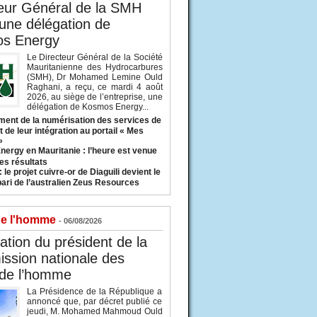
eur Général de la SMH
 une délégation de
s Energy
Le Directeur Général de la Société
Mauritanienne des Hydrocarbures
(SMH), Dr Mohamed Lemine Ould
Raghani, a reçu, ce mardi 4 août
2026, au siège de l’entreprise, une
délégation de Kosmos Energy...
ent de la numérisation des services de
 de leur intégration au portail « Mes
»
nergy en Mauritanie : l’heure est venue
es résultats
 le projet cuivre-or de Diaguili devient le
pari de l’australien Zeus Resources
de l'homme
- 06/08/2026
tion du président de la
ssion nationale des
 de l’homme
La Présidence de la République a
annoncé que, par décret publié ce
jeudi, M. Mohamed Mahmoud Ould