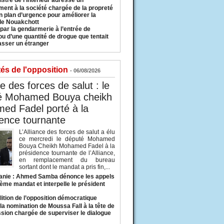
istre de l’Intérieur adresse un
ment à la société chargée de la propreté
n plan d’urgence pour améliorer la
 de Nouakchott
 par la gendarmerie à l’entrée de
u d’une quantité de drogue que tentait
asser un étranger
tés de l'opposition
- 06/08/2026
ce des forces de salut : le
é Mohamed Bouya cheikh
ed Fadel porté à la
ence tournante
L’Alliance des forces de salut a élu
ce mercredi le député Mohamed
Bouya Cheikh Mohamed Fadel à la
présidence tournante de l’Alliance,
en remplacement du bureau
sortant dont le mandat a pris fin,...
anie : Ahmed Samba dénonce les appels
ième mandat et interpelle le président
lition de l’opposition démocratique
a nomination de Moussa Fall à la tête de
sion chargée de superviser le dialogue