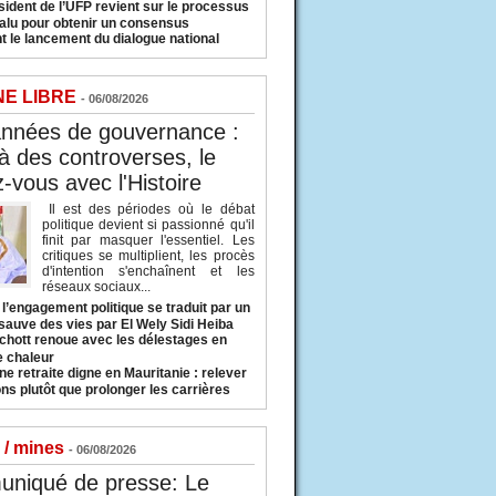
sident de l’UFP revient sur le processus
valu pour obtenir un consensus
t le lancement du dialogue national
NE LIBRE
- 06/08/2026
années de gouvernance :
à des controverses, le
-vous avec l'Histoire
Il est des périodes où le débat
politique devient si passionné qu'il
finit par masquer l'essentiel. Les
critiques se multiplient, les procès
d'intention s'enchaînent et les
réseaux sociaux...
l’engagement politique se traduit par un
sauve des vies par El Wely Sidi Heiba
hott renoue avec les délestages en
e chaleur
ne retraite digne en Mauritanie : relever
ns plutôt que prolonger les carrières
 / mines
- 06/08/2026
niqué de presse: Le