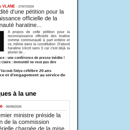
s VLANE
-
27/07/2026
ité d'une pétition pour la
ssance officielle de la
uté haratine...
A propos de cette pétition pour la
reconnaissance officielle des hratine
comme communauté à part entière et
ce, même dans la constitution. D'abord
haratine s'écrit sans S car c'est déjà la
pluriel de...
ce : une conférence de presse inédite !
t claire : immunité ne veut pas dire
acoub Sidya 𝗰𝗲́𝗹𝗲̀𝗯𝗿𝗲 𝟮𝟬 𝗮𝗻𝘀
𝗰𝗲 𝗲𝘁 𝗱’𝗲𝗻𝗴𝗮𝗴𝗲𝗺𝗲𝗻𝘁 𝗮𝘂 𝘀𝗲𝗿𝘃𝗶𝗰𝗲 𝗱𝗲
ues à la une
ue
- 06/08/2026
mier ministre préside la
n de la commission
érielle chargée de la mise