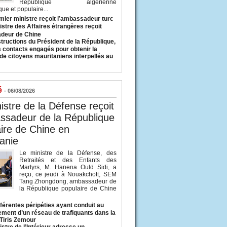
République algérienne
ue et populaire...
mier ministre reçoit l’ambassadeur turc
istre des Affaires étrangères reçoit
deur de Chine
structions du Président de la République,
s contacts engagés pour obtenir la
 de citoyens mauritaniens interpellés au
é
- 06/08/2026
istre de la Défense reçoit
ssadeur de la République
ire de Chine en
anie
Le ministre de la Défense, des
Retraités et des Enfants des
Martyrs, M. Hanena Ould Sidi, a
reçu, ce jeudi à Nouakchott, SEM
Tang Zhongdong, ambassadeur de
la République populaire de Chine
fférentes péripéties ayant conduit au
ment d’un réseau de trafiquants dans la
 Tiris Zemour