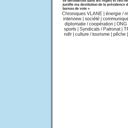
se dérouleront dans les règles et rien ne
justifie ma destitution de la présidence 
bureau de vote »
Chroniques VLANE
|
énergie / 
interview
|
société
|
communiqu
diplomatie / coopération
|
ONG /
sports
|
Syndicats / Patronat
|
T
ndlr
|
culture / tourisme
|
pêche