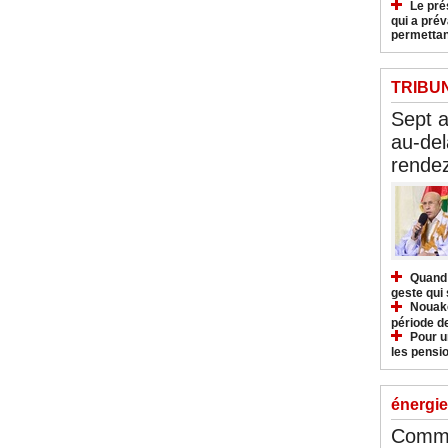
Le pré
qui a pré
permettan
TRIBU
Sept 
au-del
rendez
Quand 
geste qui 
Nouakc
période d
Pour u
les pensio
énergie
Commu