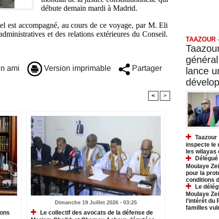
débute demain mardi à Madrid.
Taazo
nel est accompagné, au cours de ce voyage, par M. Eli
dministratives et des relations extérieures du Conseil.
TAAZOUR
Taazour
général
n ami
Version imprimable
Partager
lance 
dévelo
<
>
Taazour 
inspecte le
les wilayas
Délégué 
Moulaye Zei
pour la prot
conditions 
Le délég
Moulaye Zei
l’intérêt du
Dimanche 19 Juillet 2026 - 03:25
familles vu
ions
Le collectif des avocats de la défense de