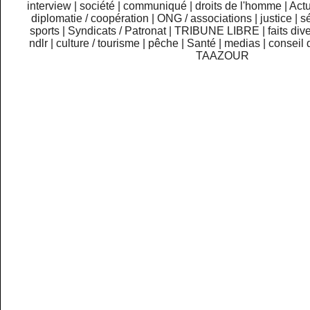
interview
|
société
|
communiqué
|
droits de l'homme
|
Actu
diplomatie / coopération
|
ONG / associations
|
justice
|
sé
sports
|
Syndicats / Patronat
|
TRIBUNE LIBRE
|
faits div
ndlr
|
culture / tourisme
|
pêche
|
Santé
|
medias
|
conseil 
TAAZOUR