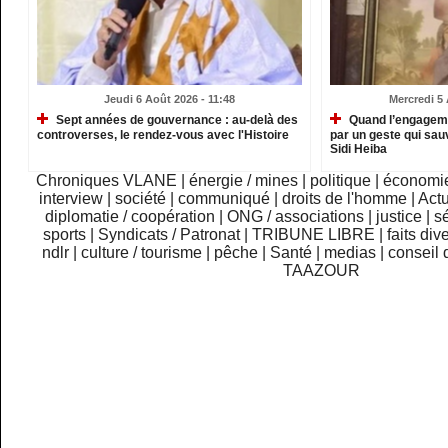
Jeudi 6 Août 2026 - 11:48
Mercredi 5 
Sept années de gouvernance : au-delà des
Quand l’engagemen
controverses, le rendez-vous avec l'Histoire
par un geste qui sau
Sidi Heiba
Chroniques VLANE
|
énergie / mines
|
politique
|
économi
interview
|
société
|
communiqué
|
droits de l'homme
|
Actu
diplomatie / coopération
|
ONG / associations
|
justice
|
sé
sports
|
Syndicats / Patronat
|
TRIBUNE LIBRE
|
faits div
ndlr
|
culture / tourisme
|
pêche
|
Santé
|
medias
|
conseil 
TAAZOUR