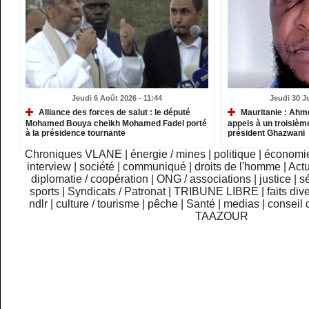
Jeudi 6 Août 2026 - 11:44
Jeudi 30 Ju
Alliance des forces de salut : le député
Mauritanie : Ahm
Mohamed Bouya cheikh Mohamed Fadel porté
appels à un troisième
à la présidence tournante
président Ghazwani
Chroniques VLANE
|
énergie / mines
|
politique
|
économi
interview
|
société
|
communiqué
|
droits de l'homme
|
Actu
diplomatie / coopération
|
ONG / associations
|
justice
|
sé
sports
|
Syndicats / Patronat
|
TRIBUNE LIBRE
|
faits div
ndlr
|
culture / tourisme
|
pêche
|
Santé
|
medias
|
conseil 
TAAZOUR