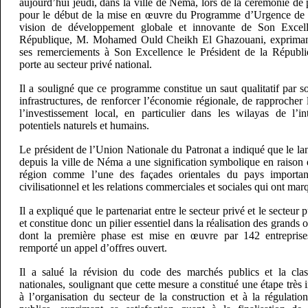
aujourd’hui jeudi, dans la ville de Néma, lors de la cérémonie de 
pour le début de la mise en œuvre du Programme d’Urgence de
vision de développement globale et innovante de Son Excell
République, M. Mohamed Ould Cheikh El Ghazouani, expriman
ses remerciements à Son Excellence le Président de la Républiq
porte au secteur privé national.
Il a souligné que ce programme constitue un saut qualitatif par so
infrastructures, de renforcer l’économie régionale, de rapprocher l
l’investissement local, en particulier dans les wilayas de l’i
potentiels naturels et humains.
Le président de l’Union Nationale du Patronat a indiqué que le 
depuis la ville de Néma a une signification symbolique en raison 
région comme l’une des façades orientales du pays importa
civilisationnel et les relations commerciales et sociales qui ont marq
Il a expliqué que le partenariat entre le secteur privé et le secteur
et constitue donc un pilier essentiel dans la réalisation des grands
dont la première phase est mise en œuvre par 142 entreprises
remporté un appel d’offres ouvert.
Il a salué la révision du code des marchés publics et la class
nationales, soulignant que cette mesure a constitué une étape très 
à l’organisation du secteur de la construction et à la régulati