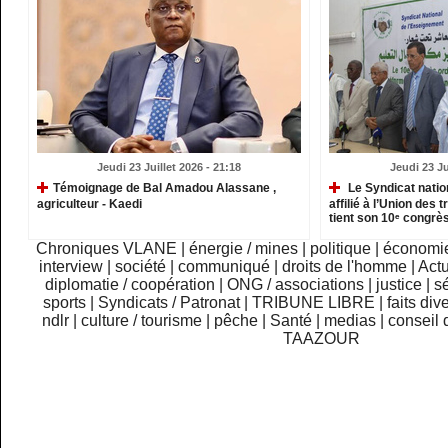
Jeudi 23 Juillet 2026 - 21:18
Jeudi 23 Ju
​Témoignage de Bal Amadou Alassane ,
Le Syndicat natio
agriculteur - Kaedi
affilié à l’Union des 
tient son 10ᵉ congrès
Chroniques VLANE
|
énergie / mines
|
politique
|
économi
interview
|
société
|
communiqué
|
droits de l'homme
|
Actu
diplomatie / coopération
|
ONG / associations
|
justice
|
sé
sports
|
Syndicats / Patronat
|
TRIBUNE LIBRE
|
faits div
ndlr
|
culture / tourisme
|
pêche
|
Santé
|
medias
|
conseil 
TAAZOUR