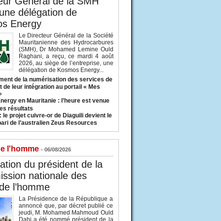
eur Général de la SMH
 une délégation de
s Energy
Le Directeur Général de la Société
Mauritanienne des Hydrocarbures
(SMH), Dr Mohamed Lemine Ould
Raghani, a reçu, ce mardi 4 août
2026, au siège de l’entreprise, une
délégation de Kosmos Energy...
ent de la numérisation des services de
 de leur intégration au portail « Mes
»
nergy en Mauritanie : l’heure est venue
es résultats
 le projet cuivre-or de Diaguili devient le
pari de l’australien Zeus Resources
de l'homme
- 06/08/2026
tion du président de la
ssion nationale des
 de l’homme
La Présidence de la République a
annoncé que, par décret publié ce
jeudi, M. Mohamed Mahmoud Ould
Dahi a été nommé président de la