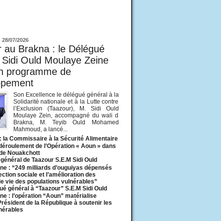
ur
-
28/07/2026
 au Brakna : le Délégué
 Sidi Ould Moulaye Zeine
un programme de
ppement
Son Excellence le délégué général à la
Solidarité nationale et à la Lutte contre
l’Exclusion (Taazour), M. Sidi Ould
Moulaye Zein, accompagné du wali d
Brakna, M. Teyib Ould Mohamed
Mahmoud, a lancé...
: la Commissaire à la Sécurité Alimentaire
 déroulement de l’Opération « Aoun » dans
 de Nouakchott
général de Taazour S.E.M Sidi Ould
ne : “249 milliards d’ouguiyas dépensés
ection sociale et l’amélioration des
de vie des populations vulnérables”
ué général à “Taazour” S.E.M Sidi Ould
ne : l’opération “Aoun” matérialise
 Président de la République à soutenir les
lnérables