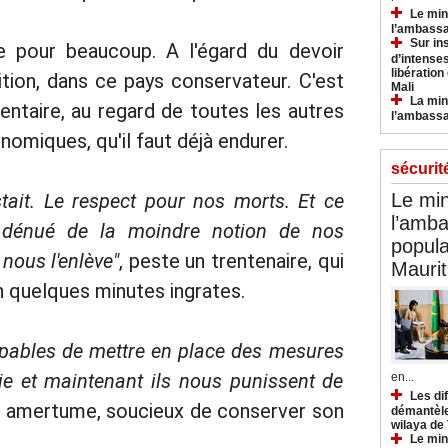
Le min
l’ambassa
Sur in
 pour beaucoup. A l'égard du devoir
d’intense
libération
ition, dans ce pays conservateur. C'est
Mali
La min
entaire, au regard de toutes les autres
l’ambass
omiques, qu'il faut déjà endurer.
sécurit
stait. Le respect pour nos morts. Et ce
Le min
l’amba
, dénué de la moindre notion de nos
popula
 nous l'enlève"
, peste un trentenaire, qui
Maurit
n quelques minutes ingrates.
ncapables de mettre en place des mesures
e et maintenant ils nous punissent de
en...
Les di
vec amertume, soucieux de conserver son
démantèle
wilaya de
Le min