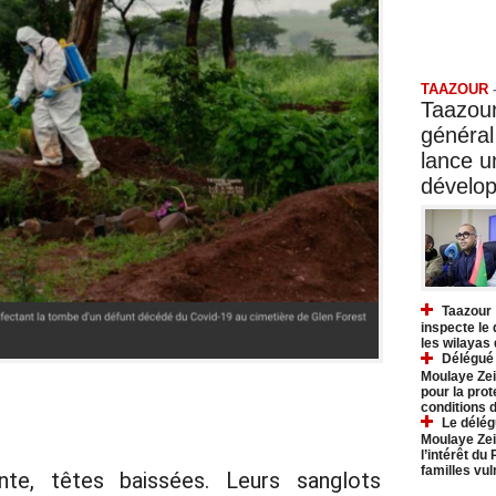
Taazo
TAAZOUR
Taazour
général
lance 
dévelo
Taazour 
inspecte le
les wilayas
Délégué 
Moulaye Zei
pour la prot
conditions 
Le délég
Moulaye Zei
l’intérêt du
familles vu
te, têtes baissées. Leurs sanglots