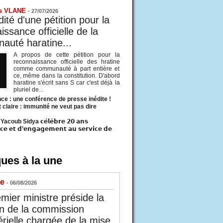
s VLANE
-
27/07/2026
ité d'une pétition pour la
ssance officielle de la
uté haratine...
A propos de cette pétition pour la
reconnaissance officielle des hratine
comme communauté à part entière et
ce, même dans la constitution. D'abord
haratine s'écrit sans S car c'est déjà la
pluriel de...
ce : une conférence de presse inédite !
t claire : immunité ne veut pas dire
acoub Sidya 𝗰𝗲́𝗹𝗲̀𝗯𝗿𝗲 𝟮𝟬 𝗮𝗻𝘀
𝗰𝗲 𝗲𝘁 𝗱’𝗲𝗻𝗴𝗮𝗴𝗲𝗺𝗲𝗻𝘁 𝗮𝘂 𝘀𝗲𝗿𝘃𝗶𝗰𝗲 𝗱𝗲
ues à la une
ue
- 06/08/2026
mier ministre préside la
n de la commission
érielle chargée de la mise