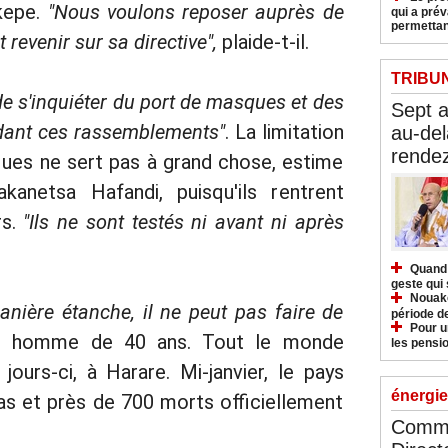
kepe.
"Nous voulons reposer auprès de
qui a pré
permettan
 revenir sur sa directive",
plaide-t-il.
TRIBU
de s'inquiéter du port de masques et des
Sept 
dant ces rassemblements"
. La limitation
au-del
rendez
ques ne sert pas à grand chose, estime
kanetsa Hafandi, puisqu'ils rentrent
s.
"Ils ne sont testés ni avant ni après
Quand 
geste qui 
Nouakc
anière étanche, il ne peut pas faire de
période d
Pour u
et homme de 40 ans. Tout le monde
les pensio
jours-ci, à Harare. Mi-janvier, le pays
énergie
as et près de 700 morts officiellement
Commu