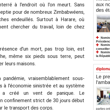
nterré à l'endroit où l'on meurt. Sans
aux n
des ét
ineptie pour de nombreux Zimbabwéens,
ches endeuillés. Surtout à Harare, où
ent chercher du travail, loin de chez
Nomina
Présidenc
Nomina
résence d'un mort, pas trop loin, est
conseiller
Nomina
che, même six pieds sous terre, peut
la Républ
ger leurs maisons.
diploma
Le pre
 pandémie, vraisemblablement sous-
l’amba
s à l'économie sinistrée et au système
sé, a créé un vent de panique. Le
 confinement strict de 30 jours début
ur le transport des corps.
parties ont.