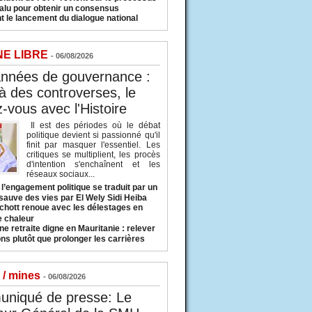
valu pour obtenir un consensus
t le lancement du dialogue national
NE LIBRE
- 06/08/2026
années de gouvernance :
à des controverses, le
-vous avec l'Histoire
Il est des périodes où le débat
politique devient si passionné qu'il
finit par masquer l'essentiel. Les
critiques se multiplient, les procès
d'intention s'enchaînent et les
réseaux sociaux...
l’engagement politique se traduit par un
sauve des vies par El Wely Sidi Heiba
hott renoue avec les délestages en
e chaleur
ne retraite digne en Mauritanie : relever
ns plutôt que prolonger les carrières
 / mines
- 06/08/2026
niqué de presse: Le