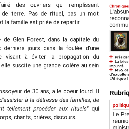
fairé des ouvriers qui remplissent
Chronique
L'absurd
de terre. Pas de rituel, pas un mot
reconnai
la famille est priée de repartir.
communa
e de Glen Forest, dans la capitale du
derniers jours dans la foulée d'une
e visant à éviter la propagation du
Présiden
La loi es
elle suscite une grande colère au sein
impunité
𝗠𝗦𝗦 de Y
𝗱’𝗲𝘅𝗰𝗲𝗹𝗹𝗲
𝗹’𝗔𝗳𝗿𝗶𝗾𝘂𝗲 !
soyeur de 30 ans, a le coeur lourd. Il
Rubriq
e d'assister à la détresse des familles, de
politiq
ent tellement procéder aux rituels"
qui
Le Pre
orps, chants, prières, discours.
réunio
minist