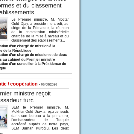
ormes et du classement
ablissements
Le Premier ministre, M. Moctar
Ould Djay, a présidé mercredi, au
siège de la Primature, la réunion
de la commission ministérielle
chargée de la mise à niveau et du
classement des établissements...
tion d’un chargé de mission à la
e de la République
tion d’un chargé de mission et de deux
s au cabinet du Premier ministre
tion d’un conseiller à la Présidence de
ique
tie / coopération
- 06/08/2026
mier ministre reçoit
ssadeur turc
SEM le Premier ministre, M.
Mokhtar Ould Diay, a reçu ce jeudi,
dans son bureau à la primature,
l’ambassadeur de Turquie
accrédité auprès de notre pays,
SEM Burhan Kuroğlu. Les deux
..