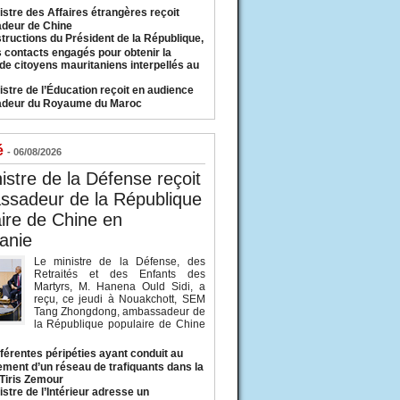
istre des Affaires étrangères reçoit
deur de Chine
structions du Président de la République,
s contacts engagés pour obtenir la
 de citoyens mauritaniens interpellés au
istre de l’Éducation reçoit en audience
adeur du Royaume du Maroc
é
- 06/08/2026
istre de la Défense reçoit
ssadeur de la République
ire de Chine en
anie
Le ministre de la Défense, des
Retraités et des Enfants des
Martyrs, M. Hanena Ould Sidi, a
reçu, ce jeudi à Nouakchott, SEM
Tang Zhongdong, ambassadeur de
la République populaire de Chine
fférentes péripéties ayant conduit au
ment d’un réseau de trafiquants dans la
 Tiris Zemour
istre de l’Intérieur adresse un