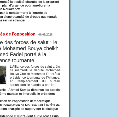
ment à la société chargée de la propreté
n plan d’urgence pour améliorer la
 de Nouakchott
 par la gendarmerie à l’entrée de
u d’une quantité de drogue que tentait
asser un étranger
tés de l'opposition
- 06/08/2026
ce des forces de salut : le
é Mohamed Bouya cheikh
ed Fadel porté à la
ence tournante
L’Alliance des forces de salut a élu
ce mercredi le député Mohamed
Bouya Cheikh Mohamed Fadel à la
présidence tournante de l’Alliance,
en remplacement du bureau
sortant dont le mandat a pris fin,...
anie : Ahmed Samba dénonce les appels
ième mandat et interpelle le président
lition de l’opposition démocratique
a nomination de Moussa Fall à la tête de
sion chargée de superviser le dialogue
sident de l’UFP revient sur le processus