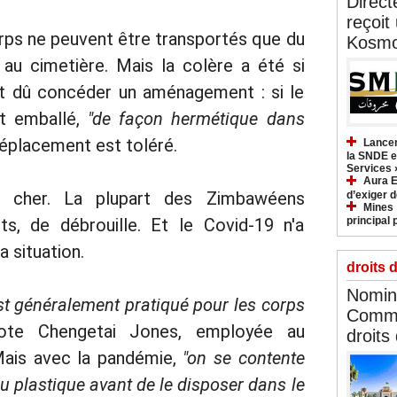
Direct
reçoit
rps ne peuvent être transportés que du
Kosmo
 au cimetière. Mais la colère a été si
nt dû concéder un aménagement : si le
t emballé,
"de façon hermétique dans
déplacement est toléré.
Lancem
la SNDE et
Services 
Aura E
 cher. La plupart des Zimbawéens
d’exiger d
Mines :
ts, de débrouille. Et le Covid-19 n'a
principal 
 situation.
droits 
Nomina
st généralement pratiqué pour les corps
Commi
ote Chengetai Jones, employée au
droits
 Mais avec la pandémie,
"on se contente
u plastique avant de le disposer dans le