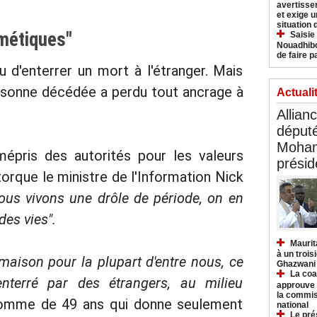
avertisse
et exige u
situation
rmétiques"
Saisie
Nouadhibo
de faire p
 d'enterrer un mort à l'étranger. Mais
personne décédée a perdu tout ancrage à
Actuali
Allian
déput
Moham
pris des autorités pour les valeurs
présid
étorque le ministre de l'Information Nick
ous vivons une drôle de période, on en
des vies".
Maurit
à un trois
 maison pour la plupart d'entre nous, ce
Ghazwani
La coa
 enterré par des étrangers, au milieu
approuve l
la commis
homme de 49 ans qui donne seulement
national
Le pré