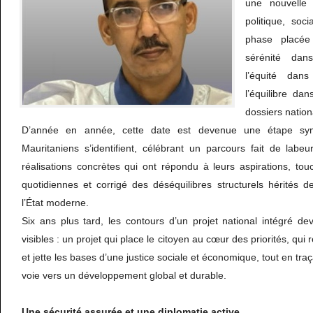
une nouvelle
politique, soc
phase placée
sérénité dan
l’équité dan
l’équilibre da
dossiers natio
D’année en année, cette date est devenue une étape symb
Mauritaniens s’identifient, célébrant un parcours fait de lab
réalisations concrètes qui ont répondu à leurs aspirations, to
quotidiennes et corrigé des déséquilibres structurels hérités
l’État moderne.
Six ans plus tard, les contours d’un projet national intégré d
visibles : un projet qui place le citoyen au cœur des priorités, qui r
et jette les bases d’une justice sociale et économique, tout en tra
voie vers un développement global et durable.
Une
sécurité
assurée
et
une
diplomatie
active