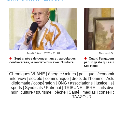
Jeudi 6 Août 2026 - 11:48
Mercredi 5 
Sept années de gouvernance : au-delà des
Quand l’engagemen
controverses, le rendez-vous avec l'Histoire
par un geste qui sau
Sidi Heiba
Chroniques VLANE
|
énergie / mines
|
politique
|
économi
interview
|
société
|
communiqué
|
droits de l'homme
|
Actu
diplomatie / coopération
|
ONG / associations
|
justice
|
sé
sports
|
Syndicats / Patronat
|
TRIBUNE LIBRE
|
faits div
ndlr
|
culture / tourisme
|
pêche
|
Santé
|
medias
|
conseil 
TAAZOUR