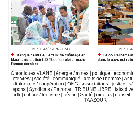
Jeudi 6 Août 2026 - 11:43
Jeudi 6 A
Banque centrale : le taux de chômage en
Le gouvernement m
Mauritanie a atteint 13 % et l’emploi a reculé
dans le pays est re
l’année dernière
Chroniques VLANE
|
énergie / mines
|
politique
|
économi
interview
|
société
|
communiqué
|
droits de l'homme
|
Actu
diplomatie / coopération
|
ONG / associations
|
justice
|
sé
sports
|
Syndicats / Patronat
|
TRIBUNE LIBRE
|
faits div
ndlr
|
culture / tourisme
|
pêche
|
Santé
|
medias
|
conseil 
TAAZOUR