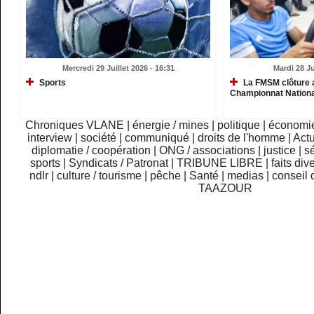
Mercredi 29 Juillet 2026 - 16:31
Mardi 28 Ju
Sports
La FMSM clôture 
Championnat Nationa
Chroniques VLANE
|
énergie / mines
|
politique
|
économi
interview
|
société
|
communiqué
|
droits de l'homme
|
Actu
diplomatie / coopération
|
ONG / associations
|
justice
|
sé
sports
|
Syndicats / Patronat
|
TRIBUNE LIBRE
|
faits div
ndlr
|
culture / tourisme
|
pêche
|
Santé
|
medias
|
conseil 
TAAZOUR