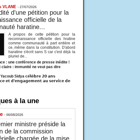
s VLANE
-
27/07/2026
ité d'une pétition pour la
ssance officielle de la
uté haratine...
A propos de cette pétition pour la
reconnaissance officielle des hratine
comme communauté à part entière et
ce, même dans la constitution. D'abord
haratine s'écrit sans S car c'est déjà la
pluriel de...
ce : une conférence de presse inédite !
t claire : immunité ne veut pas dire
acoub Sidya 𝗰𝗲́𝗹𝗲̀𝗯𝗿𝗲 𝟮𝟬 𝗮𝗻𝘀
𝗰𝗲 𝗲𝘁 𝗱’𝗲𝗻𝗴𝗮𝗴𝗲𝗺𝗲𝗻𝘁 𝗮𝘂 𝘀𝗲𝗿𝘃𝗶𝗰𝗲 𝗱𝗲
ues à la une
ue
- 06/08/2026
mier ministre préside la
n de la commission
érielle chargée de la mise