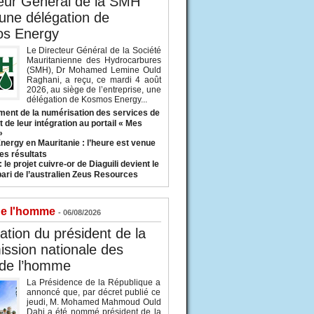
eur Général de la SMH
 une délégation de
s Energy
Le Directeur Général de la Société
Mauritanienne des Hydrocarbures
(SMH), Dr Mohamed Lemine Ould
Raghani, a reçu, ce mardi 4 août
2026, au siège de l’entreprise, une
délégation de Kosmos Energy...
ent de la numérisation des services de
 de leur intégration au portail « Mes
»
nergy en Mauritanie : l’heure est venue
es résultats
 le projet cuivre-or de Diaguili devient le
pari de l’australien Zeus Resources
de l'homme
- 06/08/2026
tion du président de la
ssion nationale des
 de l’homme
La Présidence de la République a
annoncé que, par décret publié ce
jeudi, M. Mohamed Mahmoud Ould
Dahi a été nommé président de la