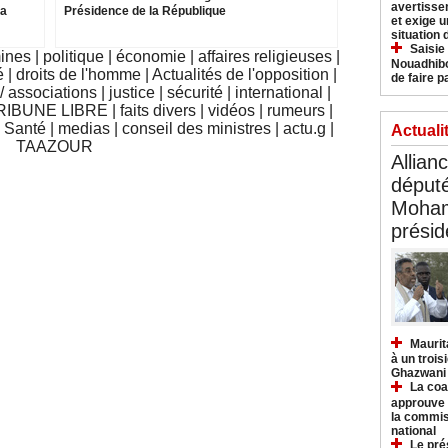
avertisse
la
Présidence de la République
et exige u
situation
Saisie
mines
|
politique
|
économie
|
affaires religieuses
|
Nouadhibo
é
|
droits de l'homme
|
Actualités de l'opposition
|
de faire p
 associations
|
justice
|
sécurité
|
international
|
RIBUNE LIBRE
|
faits divers
|
vidéos
|
rumeurs
|
|
Santé
|
medias
|
conseil des ministres
|
actu.g
|
Actuali
TAAZOUR
Allian
déput
Moham
présid
Maurit
à un trois
Ghazwani
La coa
approuve l
la commis
national
Le pré