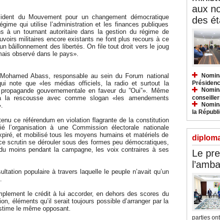
aux n
sident du Mouvement pour un changement démocratique
des ét
ime qui utilise l’administration et les finances publiques
 à un tournant autoritaire dans la gestion du régime de
oirs militaires encore existants ne font plus recours à ce
un bâillonnement des libertés. On file tout droit vers le joug
amais observé dans le pays».
Nomina
 Mohamed Abass, responsable au sein du Forum national
ui note que «les médias officiels, la radio et surtout la
Présidenc
Nomina
la propagande gouvernementale en faveur du ”Oui”». Même
conseiller
s à la rescousse avec comme slogan «les amendements
Nomina
.
la Républ
tenu ce référendum en violation flagrante de la constitution
fié l’organisation à une Commission électorale nationale
piré, et mobilisé tous les moyens humains et matériels de
diploma
sé ce scrutin se dérouler sous des formes peu démocratiques,
du moins pendant la campagne, les voix contraires à ses
Le pre
l’amba
ultation populaire à travers laquelle le peuple n’avait qu’un
.
implement le crédit à lui accorder, en dehors des scores du
on, éléments qu’il serait toujours possible d’arranger par la
estime le même opposant.
parties ont.