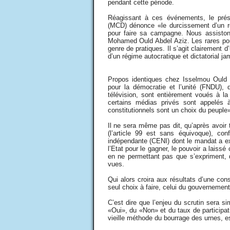
pendant cette période.
Réagissant à ces événements, le pré
(MCD) dénonce «le durcissement d’un rég
pour faire sa campagne. Nous assistons
Mohamed Ould Abdel Aziz. Les rares pouv
genre de pratiques. Il s’agit clairement d’
d’un régime autocratique et dictatorial j
Propos identiques chez Isselmou Ould
pour la démocratie et l’unité (FNDU), q
télévision, sont entièrement voués à 
certains médias privés sont appelé
constitutionnels sont un choix du peuple»
Il ne sera même pas dit, qu’après avoir 
(l’article 99 est sans équivoque), con
indépendante (CENI) dont le mandat a ex
l’Etat pour le gagner, le pouvoir a lais
en ne permettant pas que s’expriment, 
vues.
Qui alors croira aux résultats d’une cons
seul choix à faire, celui du gouvernement
C’est dire que l’enjeu du scrutin sera s
«Oui», du «Non» et du taux de participati
vieille méthode du bourrage des urnes, 