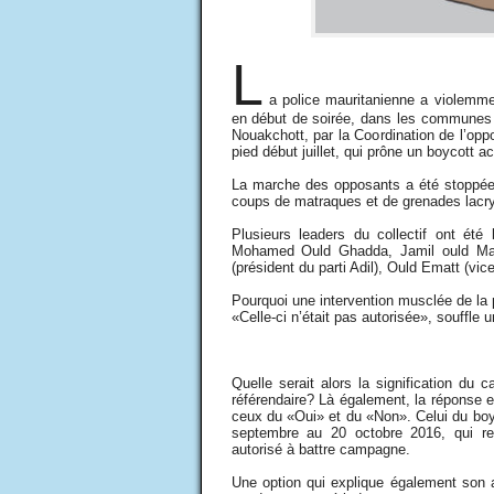
L
a police mauritanienne a violemme
en début de soirée, dans les communes d
Nouakchott, par la Coordination de l’opp
pied début juillet, qui prône un boycott a
La marche des opposants a été stoppée r
coups de matraques et de grenades lac
Plusieurs leaders du collectif ont été
Mohamed Ould Ghadda, Jamil ould Mans
(président du parti Adil), Ould Ematt (vic
Pourquoi une intervention musclée de la
«Celle-ci n’était pas autorisée», souffle 
Quelle serait alors la signification du
référendaire? Là également, la réponse e
ceux du «Oui» et du «Non». Celui du boyc
septembre au 20 octobre 2016, qui rep
autorisé à battre campagne.
Une option qui explique également son 