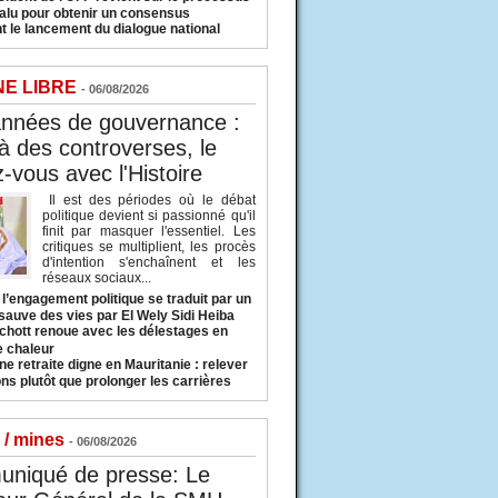
valu pour obtenir un consensus
t le lancement du dialogue national
NE LIBRE
- 06/08/2026
années de gouvernance :
à des controverses, le
-vous avec l'Histoire
Il est des périodes où le débat
politique devient si passionné qu'il
finit par masquer l'essentiel. Les
critiques se multiplient, les procès
d'intention s'enchaînent et les
réseaux sociaux...
l’engagement politique se traduit par un
sauve des vies par El Wely Sidi Heiba
hott renoue avec les délestages en
e chaleur
ne retraite digne en Mauritanie : relever
ns plutôt que prolonger les carrières
 / mines
- 06/08/2026
niqué de presse: Le