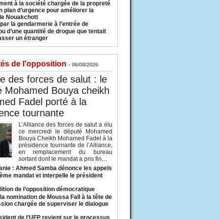
ment à la société chargée de la propreté
n plan d’urgence pour améliorer la
 de Nouakchott
 par la gendarmerie à l’entrée de
u d’une quantité de drogue que tentait
asser un étranger
tés de l'opposition
- 06/08/2026
ce des forces de salut : le
é Mohamed Bouya cheikh
ed Fadel porté à la
ence tournante
L’Alliance des forces de salut a élu
ce mercredi le député Mohamed
Bouya Cheikh Mohamed Fadel à la
présidence tournante de l’Alliance,
en remplacement du bureau
sortant dont le mandat a pris fin,...
anie : Ahmed Samba dénonce les appels
ième mandat et interpelle le président
lition de l’opposition démocratique
a nomination de Moussa Fall à la tête de
sion chargée de superviser le dialogue
sident de l’UFP revient sur le processus