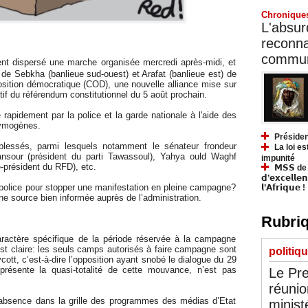
Chronique
L'absurd
reconnai
communa
nt dispersé une marche organisée mercredi après-midi, et
e Sebkha (banlieue sud-ouest) et Arafat (banlieue est) de
osition démocratique (COD), une nouvelle alliance mise sur
ctif du référendum constitutionnel du 5 août prochain.
apidement par la police et la garde nationale à l'aide des
rymogènes.
Présiden
 blessés, parmi lesquels notamment le sénateur frondeur
La loi es
our (président du parti Tawassoul), Yahya ould Waghf
impunité
e-président du RFD), etc.
𝗠𝗦𝗦 de Y
𝗱’𝗲𝘅𝗰𝗲𝗹𝗹𝗲
 police pour stopper une manifestation en pleine campagne?
𝗹’𝗔𝗳𝗿𝗶𝗾𝘂𝗲 !
une source bien informée auprès de l’administration.
Rubriq
 caractère spécifique de la période réservée à la campagne
st claire: les seuls camps autorisés à faire campagne sont
politiq
ott, c’est-à-dire l’opposition ayant snobé le dialogue du 29
résente la quasi-totalité de cette mouvance, n’est pas
Le Pre
réunio
absence dans la grille des programmes des médias d’Etat
minist