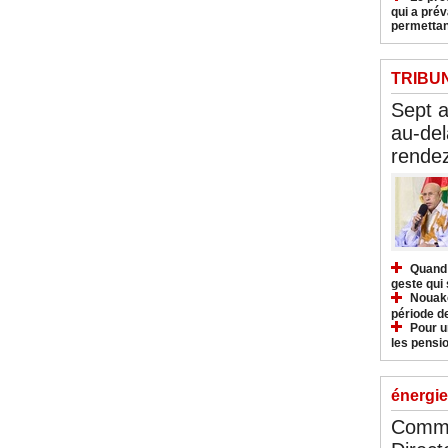
qui a pré
permettan
TRIBU
Sept 
au-del
rendez
Quand 
geste qui 
Nouakc
période d
Pour u
les pensio
énergie
Commu