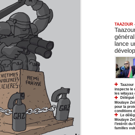
Taazo
TAAZOUR
Taazour
général
lance 
dévelo
Taazour 
inspecte le
les wilayas
Délégué 
Moulaye Zei
pour la prot
conditions 
Le délég
Moulaye Zei
l’intérêt du
familles vu