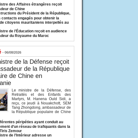
istre des Affaires étrangères reçoit
deur de Chine
structions du Président de la République,
s contacts engagés pour obtenir la
 de citoyens mauritaniens interpellés au
istre de l’Éducation reçoit en audience
adeur du Royaume du Maroc
é
- 06/08/2026
istre de la Défense reçoit
ssadeur de la République
ire de Chine en
anie
Le ministre de la Défense, des
Retraités et des Enfants des
Martyrs, M. Hanena Ould Sidi, a
reçu, ce jeudi à Nouakchott, SEM
Tang Zhongdong, ambassadeur de
la République populaire de Chine
fférentes péripéties ayant conduit au
ment d’un réseau de trafiquants dans la
 Tiris Zemour
istre de l’Intérieur adresse un