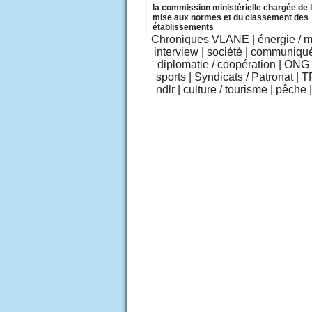
la commission ministérielle chargée de 
mise aux normes et du classement des
établissements
Chroniques VLANE
|
énergie / 
interview
|
société
|
communiqu
diplomatie / coopération
|
ONG /
sports
|
Syndicats / Patronat
|
T
ndlr
|
culture / tourisme
|
pêche