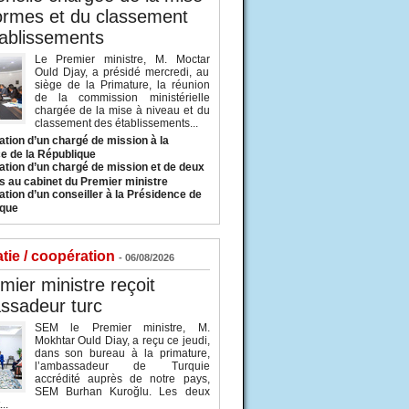
ormes et du classement
ablissements
Le Premier ministre, M. Moctar
Ould Djay, a présidé mercredi, au
siège de la Primature, la réunion
de la commission ministérielle
chargée de la mise à niveau et du
classement des établissements...
tion d’un chargé de mission à la
e de la République
tion d’un chargé de mission et de deux
s au cabinet du Premier ministre
tion d’un conseiller à la Présidence de
ique
tie / coopération
- 06/08/2026
mier ministre reçoit
ssadeur turc
SEM le Premier ministre, M.
Mokhtar Ould Diay, a reçu ce jeudi,
dans son bureau à la primature,
l’ambassadeur de Turquie
accrédité auprès de notre pays,
SEM Burhan Kuroğlu. Les deux
..