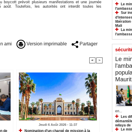
u boycott prévoit plusieurs manifestations et une journée
Le min
août. Toutefois, les autorités ont interdit toutes les
l’ambassa
Sur in
d’intense
libération
Mali
La min
l’ambass
n ami
Version imprimable
Partager
sécurit
Le min
<
>
l’amba
popula
Maurit
en...
Les di
démantèle
Jeudi 6 Août 2026 - 11:37
wilaya de
Le min
on de
Nomination d’un chargé de mission à la