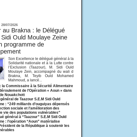
ur
-
28/07/2026
 au Brakna : le Délégué
 Sidi Ould Moulaye Zeine
un programme de
ppement
Son Excellence le délégué général à la
Solidarité nationale et à la Lutte contre
l’Exclusion (Taazour), M. Sidi Ould
Moulaye Zein, accompagné du wali d
Brakna, M. Teyib Ould Mohamed
Mahmoud, a lancé...
: la Commissaire à la Sécurité Alimentaire
 déroulement de l’Opération « Aoun » dans
 de Nouakchott
général de Taazour S.E.M Sidi Ould
ne : “249 milliards d’ouguiyas dépensés
ection sociale et l’amélioration des
de vie des populations vulnérables”
ué général à “Taazour” S.E.M Sidi Ould
ne : l’opération “Aoun” matérialise
 Président de la République à soutenir les
lnérables