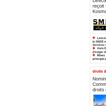
Direct
reçoit
Kosmo
Lancem
la SNDE et
Services 
Aura E
d’exiger d
Mines :
principal 
droits 
Nomina
Commi
droits