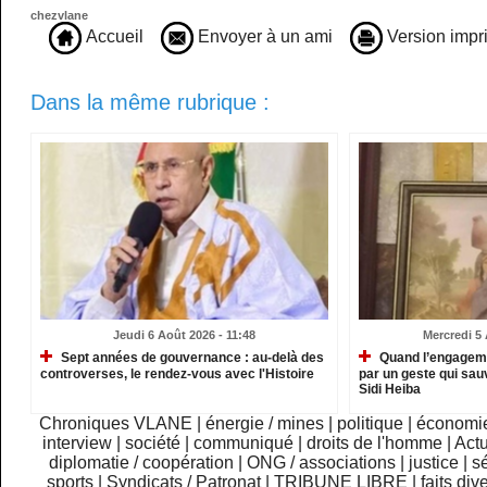
chezvlane
Accueil
Envoyer à un ami
Version impr
Dans la même rubrique :
Jeudi 6 Août 2026 - 11:48
Mercredi 5 
Sept années de gouvernance : au-delà des
Quand l’engagemen
controverses, le rendez-vous avec l'Histoire
par un geste qui sau
Sidi Heiba
Chroniques VLANE
|
énergie / mines
|
politique
|
économi
interview
|
société
|
communiqué
|
droits de l'homme
|
Actu
diplomatie / coopération
|
ONG / associations
|
justice
|
sé
sports
|
Syndicats / Patronat
|
TRIBUNE LIBRE
|
faits div