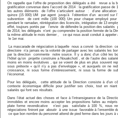
On rappelle que l’offre de proposition des délégués a été revue a la 
gratification convenue dans l’accord de 2014 : la gratification passe de
les autres éléments de l’offre s’articulent autour : d’une allocatio
quinze (15 000) UM par agent jusqu’à l’obtention d’un accord sur l’
subvention de cent mille (100 000) Um pour chaque employé pour l
pendant le ramadan, réintégration des licenciés, intégration de 13 emplo
effet, toujours portés par l’envie de défendre la position des salariés p
de 2014, les délégués n’ont pu comprendre la position fermée de la Direc
la même attitude le mois dernier , ce qui nous avait conduit à appele
le 1er mai.
La mascarade de négociation à laquelle nous a convié la direction c
directoire n’a jamais eu la volonté de partager avec les salariés les b
par la direction commente notre source. Il y a donc d’un côté les bon
l’hôtel qu’on projette construire a Nouakchott , et de l’autre des salari
moins en moins évolutives , qui se voient de plus en plus souvent repor
sous prétexte « qu’il n’y a pas d’enveloppe », et auxquels on ne redi
croissance, ni sous forme d’intéressement, ni sous la forme de s
l’économat.
Pour les délégués, cette attitude de la Direction consiste à d’un cô
contexte économique difficile pour justifier ses choix, tout en nian
salariés qui font ses résultats.
Dans l’état actuel des choses et face à l’intransigeance de la Direct
immobiles et encore moins accepter les propositions faites au mépri
plate forme revendicative n’est pas satisfaite à 100 %, nous r
négociations finiront par aboutir à une issue favorable à l’ensemble du 
ce que bon nombre du personnel attend de pied ferme dans les jours à v