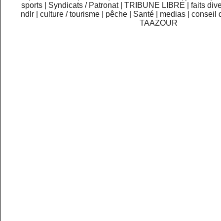
sports
|
Syndicats / Patronat
|
TRIBUNE LIBRE
|
faits div
ndlr
|
culture / tourisme
|
pêche
|
Santé
|
medias
|
conseil 
TAAZOUR