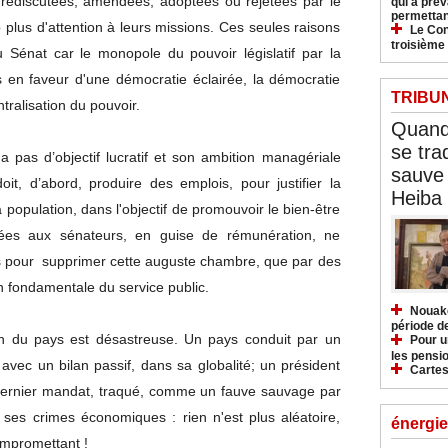
nt rediscutées, amendées, adoptées ou rejetées par le
qui a pré
permettan
plus d'attention à leurs missions. Ces seules raisons
Le Con
troisième
du Sénat car le monopole du pouvoir législatif par la
 en faveur d'une démocratie éclairée, la démocratie
TRIBU
tralisation du pouvoir.
Quand 
se tra
n'a pas d’objectif lucratif et son ambition managériale
sauve 
oit, d’abord, produire des emplois, pour justifier la
Heiba
 population, dans l'objectif de promouvoir le bien-être
ribuées aux sénateurs, en guise de rémunération, ne
s pour supprimer cette auguste chambre, que par des
n fondamentale du service public.
Nouakc
période d
ion du pays est désastreuse. Un pays conduit par un
Pour u
les pensio
 avec un bilan passif, dans sa globalité; un président
Cartes
 dernier mandat, traqué, comme un fauve sauvage par
 ses crimes économiques : rien n'est plus aléatoire,
énergie
compromettant !