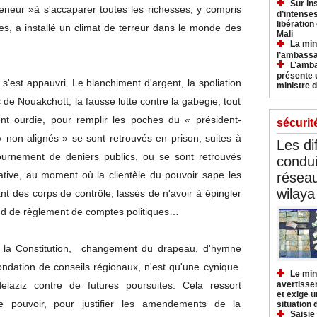
Sur in
neur »à s'accaparer toutes les richesses, y compris
d’intense
libération
es, a installé un climat de terreur dans le monde des
Mali
La min
l’ambass
L’amba
présente 
s'est appauvri. Le blanchiment d'argent, la spoliation
ministre d
 de Nouakchott, la fausse lutte contre la gabegie, tout
ent ourdie, pour remplir les poches du « président-
sécurit
« non-alignés » se sont retrouvés en prison, suites à
Les di
ournement de deniers publics, ou se sont retrouvés
condu
ative, au moment où la clientèle du pouvoir sape les
réseau
wilaya
nt des corps de contrôle, lassés de n'avoir à épingler
nd de règlement de comptes politiques…
de la Constitution, changement du drapeau, d'hymne
ondation de conseils régionaux, n'est qu'une cynique
Le min
laziz contre de futures poursuites. Cela ressort
avertisse
et exige u
le pouvoir, pour justifier les amendements de la
situation
Saisie