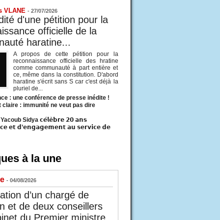
s VLANE
-
27/07/2026
ité d'une pétition pour la
ssance officielle de la
uté haratine...
A propos de cette pétition pour la
reconnaissance officielle des hratine
comme communauté à part entière et
ce, même dans la constitution. D'abord
haratine s'écrit sans S car c'est déjà la
pluriel de...
ce : une conférence de presse inédite !
t claire : immunité ne veut pas dire
acoub Sidya 𝗰𝗲́𝗹𝗲̀𝗯𝗿𝗲 𝟮𝟬 𝗮𝗻𝘀
𝗰𝗲 𝗲𝘁 𝗱’𝗲𝗻𝗴𝗮𝗴𝗲𝗺𝗲𝗻𝘁 𝗮𝘂 𝘀𝗲𝗿𝘃𝗶𝗰𝗲 𝗱𝗲
ues à la une
ue
- 04/08/2026
tion d’un chargé de
n et de deux conseillers
inet du Premier ministre