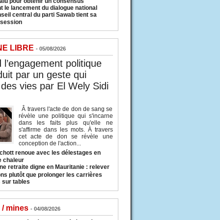
valu pour obtenir un consensus
t le lancement du dialogue national
seil central du parti Sawab tient sa
 session
NE LIBRE
- 05/08/2026
l’engagement politique
duit par un geste qui
des vies par El Wely Sidi
Â travers l'acte de don de sang se
révèle une politique qui s'incarne
dans les faits plus qu'elle ne
s'affirme dans les mots. À travers
cet acte de don se révèle une
conception de l'action...
hott renoue avec les délestages en
e chaleur
ne retraite digne en Mauritanie : relever
ns plutôt que prolonger les carrières
 sur tables
 / mines
- 04/08/2026