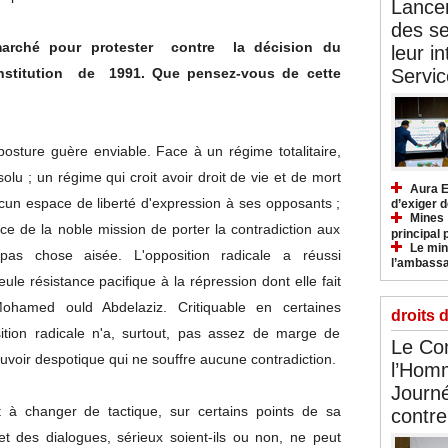
Lancem
des se
 marché pour protester contre la décision du
leur i
Servic
nstitution de 1991. Que pensez-vous de cette
posture guère enviable. Face à un régime totalitaire,
olu ; un régime qui croit avoir droit de vie et de mort
Aura E
ucun espace de liberté d'expression à ses opposants ;
d’exiger d
Mines :
ice de la noble mission de porter la contradiction aux
principal 
Le mini
 pas chose aisée. L'opposition radicale a réussi
l’ambassa
le résistance pacifique à la répression dont elle fait
Mohamed ould Abdelaziz. Critiquable en certaines
droits 
sition radicale n'a, surtout, pas assez de marge de
Le Com
voir despotique qui ne souffre aucune contradiction.
l’Hom
Journé
t à changer de tactique, sur certains points de sa
contre
 et des dialogues, sérieux soient-ils ou non, ne peut