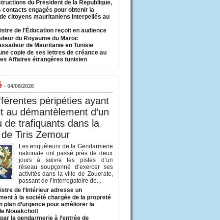
structions du Président de la République,
s contacts engagés pour obtenir la
 de citoyens mauritaniens interpellés au
istre de l’Éducation reçoit en audience
adeur du Royaume du Maroc
ssadeur de Mauritanie en Tunisie
une copie de ses lettres de créance au
es Affaires étrangères tunisien
é
- 04/08/2026
fférentes péripéties ayant
it au démantèlement d’un
 de trafiquants dans la
 de Tiris Zemour
Les enquêteurs de la Gendarmerie
nationale ont passé près de deux
jours à suivre les pistes d’un
réseau soupçonné d’exercer ses
activités dans la ville de Zouerate,
passant de l’interrogatoire de...
istre de l’Intérieur adresse un
ment à la société chargée de la propreté
n plan d’urgence pour améliorer la
 de Nouakchott
 par la gendarmerie à l’entrée de