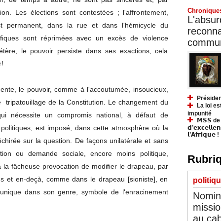
Chronique
ion. Les élections sont contestées ; l'affrontement,
L'absurd
 est permanent, dans la rue et dans l'hémicycle du
reconnai
ifiques sont réprimées avec un excès de violence
communa
élétère, le pouvoir persiste dans ses exactions, cela
!
ente, le pouvoir, comme à l'accoutumée, insoucieux,
Présiden
e tripatouillage de la Constitution. Le changement du
La loi es
impunité
qui nécessite un compromis national, à défaut de
𝗠𝗦𝗦 de Y
s politiques, est imposé, dans cette atmosphère où la
𝗱’𝗲𝘅𝗰𝗲𝗹𝗹𝗲
𝗹’𝗔𝗳𝗿𝗶𝗾𝘂𝗲 !
chirée sur la question. De façons unilatérale et sans
tion ou demande sociale, encore moins politique,
Rubriq
la fâcheuse provocation de modifier le drapeau, par
s et en-deçà, comme dans le drapeau [sioniste], en
politiq
, unique dans son genre, symbole de l'enracinement
Nomina
missio
au cab