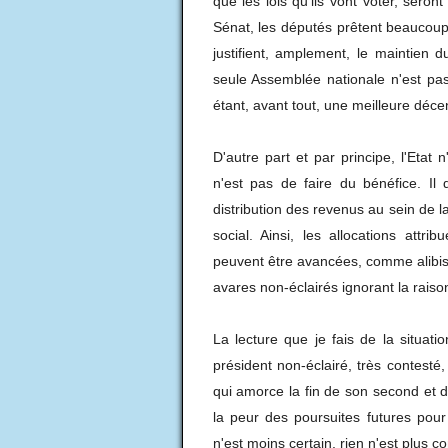
que les lois qu'ils vont voter, sero
Sénat, les députés prêtent beaucoup 
justifient, amplement, le maintien 
seule Assemblée nationale n'est pas
étant, avant tout, une meilleure décen
D'autre part et par principe, l'Etat 
n'est pas de faire du bénéfice. Il d
distribution des revenus au sein de la
social. Ainsi, les allocations att
peuvent être avancées, comme alibi
avares non-éclairés ignorant la raiso
La lecture que je fais de la situat
président non-éclairé, très contesté,
qui amorce la fin de son second et
la peur des poursuites futures pour
n'est moins certain, rien n'est plus 