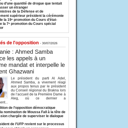
u d’une quantité de drogue que tentait
asser un étranger
nistres de la Défense et de
ement supérieur président la cérémonie
de la 19ᵉ promotion du Cours d’état-
e la 7ᵉ promotion du Cours spécial
or
tés de l'opposition
- 30/07/2026
tanie : Ahmed Samba
e les appels à un
ème mandat et interpelle le
dent Ghazwani
Le président du parti Al Adel,
Ahmed Samba, a vivement réagi
aux propos tenus par le président
du Conseil régional du Brakna lors
de l’accueil de la Première Dame à
Aleg, où ce dernier a
nt...
lition de l’opposition démocratique
a nomination de Moussa Fall à la tête de
sion chargée de superviser le dialogue
sident de l’UFP revient sur le processus