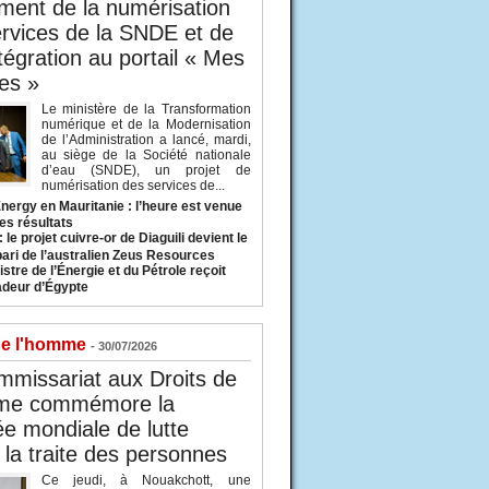
ent de la numérisation
rvices de la SNDE et de
ntégration au portail « Mes
es »
Le ministère de la Transformation
numérique et de la Modernisation
de l’Administration a lancé, mardi,
au siège de la Société nationale
d’eau (SNDE), un projet de
numérisation des services de...
nergy en Mauritanie : l’heure est venue
es résultats
 le projet cuivre-or de Diaguili devient le
pari de l’australien Zeus Resources
stre de l’Énergie et du Pétrole reçoit
deur d’Égypte
de l'homme
- 30/07/2026
missariat aux Droits de
me commémore la
e mondiale de lutte
 la traite des personnes
Ce jeudi, à Nouakchott, une