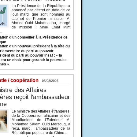
La Présidence de la République a
annoncé par décret en date de ce
jour mardi que sont nommés au
cabinet du Premier ministre: -M.
Ahmed Ould Mohamedou, chargé
de mission ; Mme Emat Mint
.
tion d’un conseiller à la Présidence de
ique
tion d’un nouveau président à la tête du
rlementaire du parti au pouvoir
ident du parti au pouvoir Insaf : « la
 est un choix pour garantir la poursuite
mes »
tie / coopération
- 05/08/2026
istre des Affaires
ères reçoit l’ambassadeur
ine
Le ministre des Affaires étrangères,
de la Coopération africaine et des
Mauritaniens de l’Extérieur, M.
Mohamed Salem Ould Merzoug, a
reçu, mard, l’ambassadeur de la
République populaire de Chine...