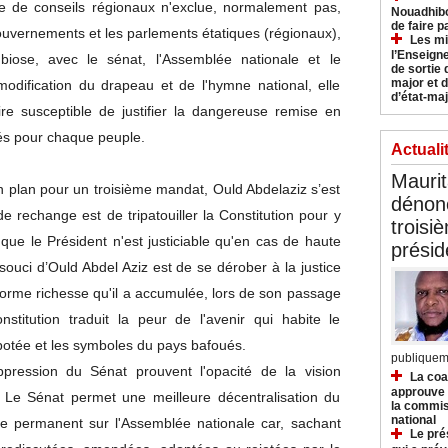
ence de conseils régionaux n'exclue, normalement pas,
Nouadhibo
de faire p
gouvernements et les parlements étatiques (régionaux),
Les mi
l’Enseign
biose, avec le sénat, l'Assemblée nationale et le
de sortie 
major et d
odification du drapeau et de l'hymne national, elle
d’état-maj
re susceptible de justifier la dangereuse remise en
és pour chaque peuple.
Actuali
Mauri
n plan pour un troisième mandat, Ould Abdelaziz s’est
dénonc
e rechange est de tripatouiller la Constitution pour y
troisi
t que le Président n'est justiciable qu'en cas de haute
prési
souci d’Ould Abdel Aziz est de se dérober à la justice
norme richesse qu'il a accumulée, lors de son passage
titution traduit la peur de l'avenir qui habite le
abotée et les symboles du pays bafoués.
publiqueme
pression du Sénat prouvent l'opacité de la vision
La coa
approuve l
. Le Sénat permet une meilleure décentralisation du
la commis
national
rôle permanent sur l'Assemblée nationale car, sachant
Le pré