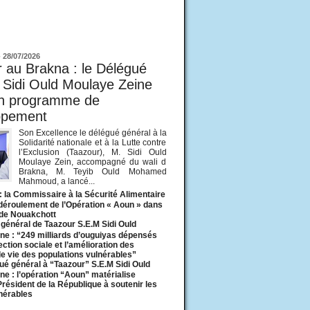
ur
-
28/07/2026
 au Brakna : le Délégué
 Sidi Ould Moulaye Zeine
un programme de
ppement
Son Excellence le délégué général à la
Solidarité nationale et à la Lutte contre
l’Exclusion (Taazour), M. Sidi Ould
Moulaye Zein, accompagné du wali d
Brakna, M. Teyib Ould Mohamed
Mahmoud, a lancé...
: la Commissaire à la Sécurité Alimentaire
 déroulement de l’Opération « Aoun » dans
 de Nouakchott
général de Taazour S.E.M Sidi Ould
ne : “249 milliards d’ouguiyas dépensés
ection sociale et l’amélioration des
de vie des populations vulnérables”
ué général à “Taazour” S.E.M Sidi Ould
ne : l’opération “Aoun” matérialise
 Président de la République à soutenir les
lnérables