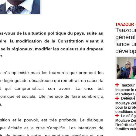
Taazo
TAAZOUR
Taazour
tes-vous de la situation politique du pays, suite au
général
ire, la modification de la Constitution visant à
lance 
nseils régionaux, modifier les couleurs du drapeau
dévelo
 ?
s très optimiste mais les tournures que prennent les
 dégringolade désastreuse qui remettrait en cause la
Taazour 
 et qui compromettrait son avenir. La crise est
inspecte le
les wilayas
onomique et sociale. Elle menace de faire sombrer, à
Délégué 
Moulaye Zei
e.
pour la prot
conditions 
Le délég
sition et le pouvoir, est très profonde. Le dialogue
Moulaye Zei
l’intérêt du
que éclatée et la crise s'amplifie. Les intentions de
familles vu
ir, de temps à autre, ne sont pas sincères et, par