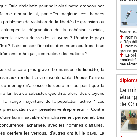
é Ould Abdelaziz pour salir ainsi notre drapeau par
Je me demande si, par effet magique, ces bandes
s problèmes de violation de la liberté d'expression ou
les estomper la dégradation de la cohésion sociale,
Aounene,..
Nomina
éliorer le niveau de vie des citoyens ? Rendre le pays
la Républ
d'hui ? Faire cesser l'injustice dont nous souffrons tous
Nomina
groupe pa
extrémisme ethnique, destructeur des nations ?
Le prés
continuité
des réfor
e est encore plus grave. Le manque de liquidité, le
es maux rendent la vie insoutenable. Depuis l'arrivée
diploma
t du ménage n'a cessé de décroître, au point que le
Le min
ire lambda de subsister. Que dire, alors, des citoyens
étrang
t, la frange majoritaire de la population active ? Les
de Ch
la prévarication du « président-entrepreneur ». Contre
e d'une faim insatiable d'enrichissement personnel. Dès
 concurrence, acharnée, avec les hommes d'affaires.
s derrière les verrous, d'autres ont fui le pays. La