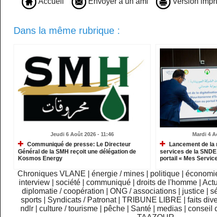
Accueil
Envoyer à un ami
Version impr
Dans la même rubrique :
Jeudi 6 Août 2026 - 11:46
Mardi 4 A
Communiqué de presse: Le Directeur
Lancement de la 
Général de la SMH reçoit une délégation de
services de la SNDE 
Kosmos Energy
portail « Mes Servic
Chroniques VLANE
|
énergie / mines
|
politique
|
économi
interview
|
société
|
communiqué
|
droits de l'homme
|
Actu
diplomatie / coopération
|
ONG / associations
|
justice
|
sé
sports
|
Syndicats / Patronat
|
TRIBUNE LIBRE
|
faits div
ndlr
|
culture / tourisme
|
pêche
|
Santé
|
medias
|
conseil 