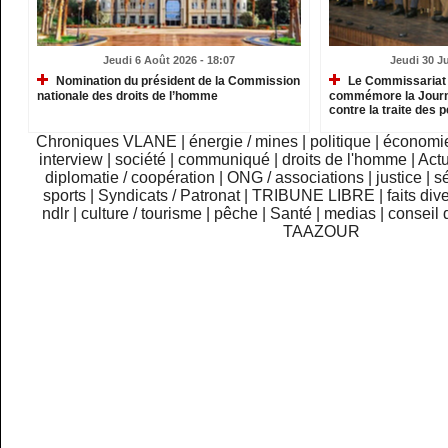
Jeudi 6 Août 2026 - 18:07
Jeudi 30 Ju
Nomination du président de la Commission
Le Commissariat 
nationale des droits de l’homme
commémore la Journé
contre la traite des
Chroniques VLANE
|
énergie / mines
|
politique
|
économi
interview
|
société
|
communiqué
|
droits de l'homme
|
Actu
diplomatie / coopération
|
ONG / associations
|
justice
|
sé
sports
|
Syndicats / Patronat
|
TRIBUNE LIBRE
|
faits div
ndlr
|
culture / tourisme
|
pêche
|
Santé
|
medias
|
conseil 
TAAZOUR