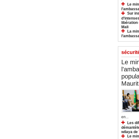
Le min
l’ambassa
Sur in
d’intense
libération
Mali
La min
l’ambass
sécurit
Le min
l’amba
popula
Maurit
en...
Les di
démantèle
wilaya de
Le min