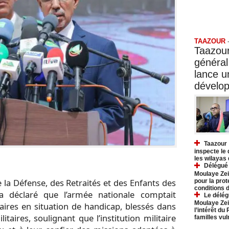
Taazo
TAAZOUR
Taazour
général
lance 
dévelo
Taazour 
inspecte le
les wilayas
Délégué 
Moulaye Zei
 la Défense, des Retraités et des Enfants des
pour la prot
conditions 
a déclaré que l’armée nationale comptait
Le délég
Moulaye Zei
aires en situation de handicap, blessés dans
l’intérêt du
litaires, soulignant que l’institution militaire
familles vu