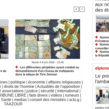
aux n
des ét
<
>
Nomina
Présidenc
Nomina
conseiller
Nomina
la Républ
Mardi 4 Août 2026 - 12:45
Les différentes péripéties ayant conduit au
diploma
re de
démantèlement d’un réseau de trafiquants
dans la wilaya de Tiris Zemour
Le pre
l’amba
mines
|
politique
|
économie
|
affaires religieuses
|
é
|
droits de l'homme
|
Actualités de l'opposition
|
 associations
|
justice
|
sécurité
|
international
|
RIBUNE LIBRE
|
faits divers
|
vidéos
|
rumeurs
|
|
Santé
|
medias
|
conseil des ministres
|
actu.g
|
TAAZOUR
parties ont.