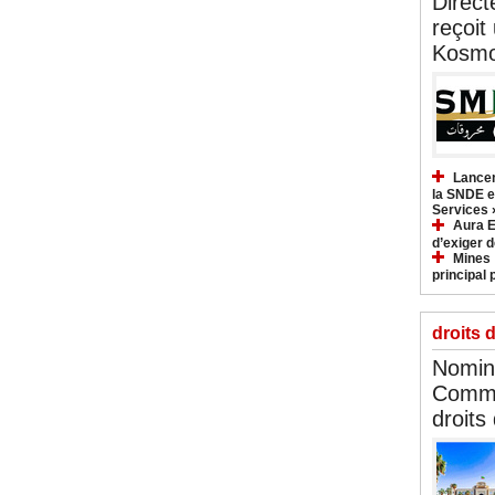
Direct
reçoit
Kosmo
Lancem
la SNDE et
Services 
Aura E
d’exiger d
Mines :
principal 
droits 
Nomina
Commi
droits