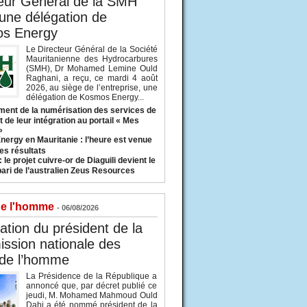
eur Général de la SMH
 une délégation de
s Energy
Le Directeur Général de la Société
Mauritanienne des Hydrocarbures
(SMH), Dr Mohamed Lemine Ould
Raghani, a reçu, ce mardi 4 août
2026, au siège de l’entreprise, une
délégation de Kosmos Energy...
ent de la numérisation des services de
 de leur intégration au portail « Mes
»
nergy en Mauritanie : l’heure est venue
es résultats
 le projet cuivre-or de Diaguili devient le
pari de l’australien Zeus Resources
de l'homme
- 06/08/2026
tion du président de la
ssion nationale des
 de l’homme
La Présidence de la République a
annoncé que, par décret publié ce
jeudi, M. Mohamed Mahmoud Ould
Dahi a été nommé président de la