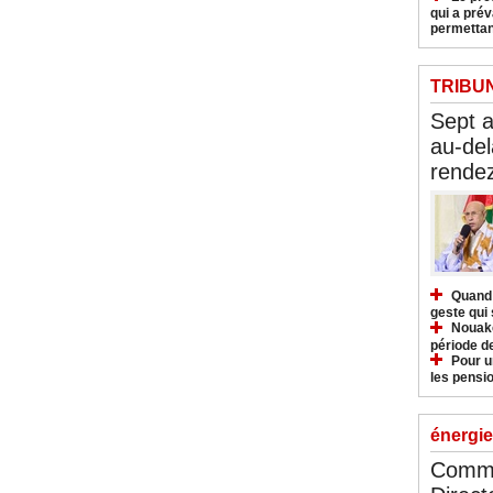
qui a pré
permettan
TRIBU
Sept 
au-del
rendez
Quand 
geste qui 
Nouakc
période d
Pour u
les pensio
énergie
Commu