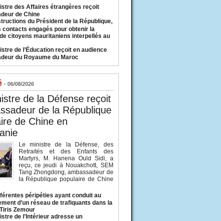
istre des Affaires étrangères reçoit
deur de Chine
structions du Président de la République,
s contacts engagés pour obtenir la
 de citoyens mauritaniens interpellés au
istre de l’Éducation reçoit en audience
adeur du Royaume du Maroc
é
- 06/08/2026
istre de la Défense reçoit
ssadeur de la République
ire de Chine en
anie
Le ministre de la Défense, des
Retraités et des Enfants des
Martyrs, M. Hanena Ould Sidi, a
reçu, ce jeudi à Nouakchott, SEM
Tang Zhongdong, ambassadeur de
la République populaire de Chine
fférentes péripéties ayant conduit au
ment d’un réseau de trafiquants dans la
 Tiris Zemour
istre de l’Intérieur adresse un