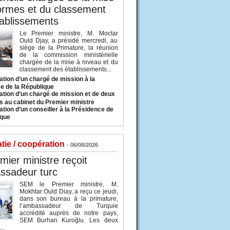
ormes et du classement
ablissements
Le Premier ministre, M. Moctar
Ould Djay, a présidé mercredi, au
siège de la Primature, la réunion
de la commission ministérielle
chargée de la mise à niveau et du
classement des établissements...
tion d’un chargé de mission à la
e de la République
tion d’un chargé de mission et de deux
s au cabinet du Premier ministre
tion d’un conseiller à la Présidence de
ique
tie / coopération
- 06/08/2026
mier ministre reçoit
ssadeur turc
SEM le Premier ministre, M.
Mokhtar Ould Diay, a reçu ce jeudi,
dans son bureau à la primature,
l’ambassadeur de Turquie
accrédité auprès de notre pays,
SEM Burhan Kuroğlu. Les deux
..