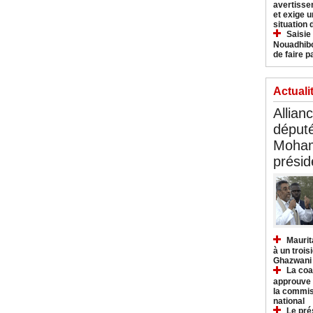
avertisse
et exige u
situation
Saisie
Nouadhibo
de faire p
Actuali
Allian
déput
Moham
présid
Maurit
à un trois
Ghazwani
La coa
approuve l
la commis
national
Le pré