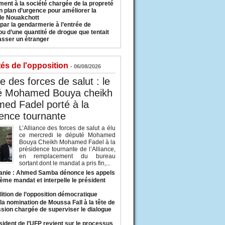
ment à la société chargée de la propreté
n plan d’urgence pour améliorer la
 de Nouakchott
 par la gendarmerie à l’entrée de
u d’une quantité de drogue que tentait
asser un étranger
tés de l'opposition
- 06/08/2026
ce des forces de salut : le
é Mohamed Bouya cheikh
ed Fadel porté à la
ence tournante
L’Alliance des forces de salut a élu
ce mercredi le député Mohamed
Bouya Cheikh Mohamed Fadel à la
présidence tournante de l’Alliance,
en remplacement du bureau
sortant dont le mandat a pris fin,...
anie : Ahmed Samba dénonce les appels
ième mandat et interpelle le président
lition de l’opposition démocratique
a nomination de Moussa Fall à la tête de
sion chargée de superviser le dialogue
sident de l’UFP revient sur le processus