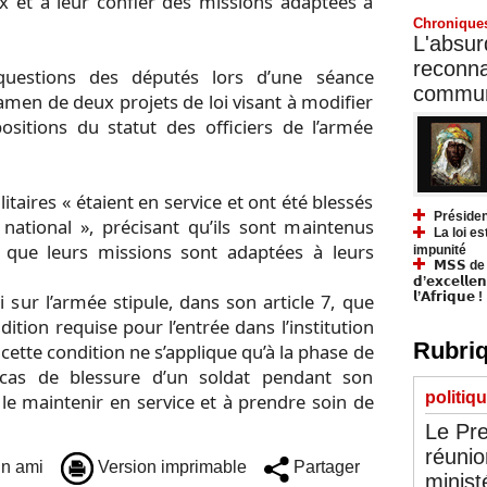
ux et à leur confier des missions adaptées à
Chronique
L'absurd
reconnai
questions des députés lors d’une séance
communa
amen de deux projets de loi visant à modifier
ositions du statut des officiers de l’armée
itaires « étaient en service et ont été blessés
Présiden
 national », précisant qu’ils sont maintenus
La loi es
 que leurs missions sont adaptées à leurs
impunité
𝗠𝗦𝗦 de Y
𝗱’𝗲𝘅𝗰𝗲𝗹𝗹𝗲
i sur l’armée stipule, dans son article 7, que
𝗹’𝗔𝗳𝗿𝗶𝗾𝘂𝗲 !
dition requise pour l’entrée dans l’institution
Rubriq
e cette condition ne s’applique qu’à la phase de
 cas de blessure d’un soldat pendant son
politiq
 à le maintenir en service et à prendre soin de
Le Pre
réunio
n ami
Version imprimable
Partager
minist