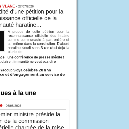
s VLANE
-
27/07/2026
ité d'une pétition pour la
ssance officielle de la
uté haratine...
A propos de cette pétition pour la
reconnaissance officielle des hratine
comme communauté à part entière et
ce, même dans la constitution. D'abord
haratine s'écrit sans S car c'est déjà la
pluriel de...
ce : une conférence de presse inédite !
t claire : immunité ne veut pas dire
acoub Sidya 𝗰𝗲́𝗹𝗲̀𝗯𝗿𝗲 𝟮𝟬 𝗮𝗻𝘀
𝗰𝗲 𝗲𝘁 𝗱’𝗲𝗻𝗴𝗮𝗴𝗲𝗺𝗲𝗻𝘁 𝗮𝘂 𝘀𝗲𝗿𝘃𝗶𝗰𝗲 𝗱𝗲
ues à la une
ue
- 06/08/2026
mier ministre préside la
n de la commission
érielle chargée de la mise