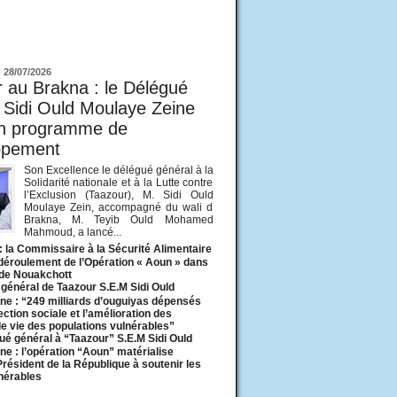
ur
-
28/07/2026
 au Brakna : le Délégué
 Sidi Ould Moulaye Zeine
un programme de
ppement
Son Excellence le délégué général à la
Solidarité nationale et à la Lutte contre
l’Exclusion (Taazour), M. Sidi Ould
Moulaye Zein, accompagné du wali d
Brakna, M. Teyib Ould Mohamed
Mahmoud, a lancé...
: la Commissaire à la Sécurité Alimentaire
 déroulement de l’Opération « Aoun » dans
 de Nouakchott
général de Taazour S.E.M Sidi Ould
ne : “249 milliards d’ouguiyas dépensés
ection sociale et l’amélioration des
de vie des populations vulnérables”
ué général à “Taazour” S.E.M Sidi Ould
ne : l’opération “Aoun” matérialise
 Président de la République à soutenir les
lnérables