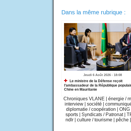
Dans la même rubrique :
Jeudi 6 Août 2026 - 18:08
Le ministre de la Défense reçoit
l’ambassadeur de la République populai
Chine en Mauritanie
Chroniques VLANE
|
énergie / 
interview
|
société
|
communiqu
diplomatie / coopération
|
ONG /
sports
|
Syndicats / Patronat
|
T
ndlr
|
culture / tourisme
|
pêche