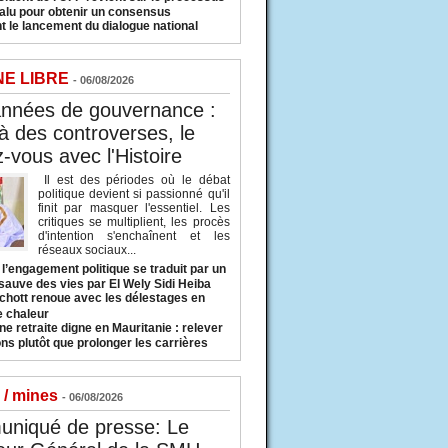
valu pour obtenir un consensus
t le lancement du dialogue national
NE LIBRE
- 06/08/2026
années de gouvernance :
à des controverses, le
-vous avec l'Histoire
Il est des périodes où le débat
politique devient si passionné qu'il
finit par masquer l'essentiel. Les
critiques se multiplient, les procès
d'intention s'enchaînent et les
réseaux sociaux...
l’engagement politique se traduit par un
sauve des vies par El Wely Sidi Heiba
hott renoue avec les délestages en
e chaleur
ne retraite digne en Mauritanie : relever
ns plutôt que prolonger les carrières
 / mines
- 06/08/2026
niqué de presse: Le