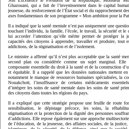
Son Excellence le Président de la République, Monsieur 
Ghazouani, qui a fait de l’investissement dans le capital humai
jeunesse, du renforcement de l’État social et du rapprochement des
axes fondamentaux de son programme « Mon ambition pour la Patr
Il a indiqué que la santé mentale n’est pas uniquement une questi
touchant l’individu, la famille, l’école, le travail, la sécurité et 
lui accorder l’attention qu’elle mérite permet de protéger la j
capacités des citoyens à apprendre, travailler et produire, tout e
addictions, de la stigmatisation et de l’isolement.
Le ministre a affirmé qu’il n’est plus acceptable que la santé m
second plan ou considérée comme un sujet marginal. Elle 
composante essentielle du droit à la santé et de la construction d’u
et équitable. Il a rappelé que les données nationales mettent en
notamment le manque de ressources humaines spécialisées, la con
Nouakchott, l’insuffisance de certains médicaments essentiel
d’intégrer les soins de santé mentale dans les soins de santé prim
des citoyens dans toutes les régions du pays.
Il a expliqué que cette stratégie propose une feuille de route fo
sensibilisation, le dépistage précoce, les soins, la réhabilit
stigmatisation et la protection de la dignité des personnes souffr
d’addictions. Elle repose également sur une approche multisectoriel
de l’éducation, de la jeunesse, des affaires sociales, de la justice, 
islamiques, de la sécurité, de la défense, ainsi que la société 