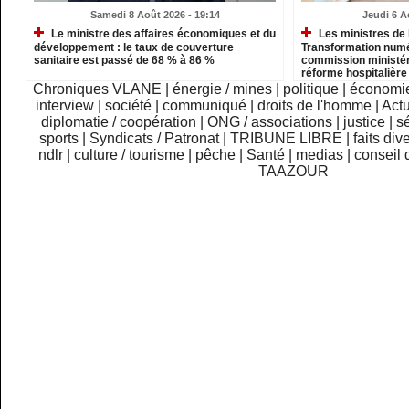
Samedi 8 Août 2026 - 19:14
Jeudi 6 A
Le ministre des affaires économiques et du
Les ministres de l
développement : le taux de couverture
Transformation numé
sanitaire est passé de 68 % à 86 %
commission ministéri
réforme hospitalière
Chroniques VLANE
|
énergie / mines
|
politique
|
économi
interview
|
société
|
communiqué
|
droits de l'homme
|
Actu
diplomatie / coopération
|
ONG / associations
|
justice
|
sé
sports
|
Syndicats / Patronat
|
TRIBUNE LIBRE
|
faits div
ndlr
|
culture / tourisme
|
pêche
|
Santé
|
medias
|
conseil 
TAAZOUR