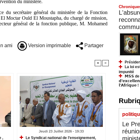
rvention du ministère.
Chronique
L'absurd
ce du secrétaire général du ministère de la Fonction
 El Moctar Ould El Moustapha, du chargé de mission,
reconnai
cteur général de la fonction publique, M. Mohamed
communa
n ami
Version imprimable
Partager
Présiden
<
>
La loi es
impunité
𝗠𝗦𝗦 de Y
𝗱’𝗲𝘅𝗰𝗲𝗹𝗹𝗲
𝗹’𝗔𝗳𝗿𝗶𝗾𝘂𝗲 !
Rubriq
politiq
Le Pre
réunio
Jeudi 23 Juillet 2026 - 19:33
minist
 ,
Le Syndicat national de l’enseignement,