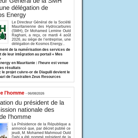
eur Général de la SMH
 une délégation de
s Energy
Le Directeur Général de la Société
Mauritanienne des Hydrocarbures
(SMH), Dr Mohamed Lemine Ould
Raghani, a reçu, ce mardi 4 août
2026, au siège de l’entreprise, une
délégation de Kosmos Energy...
ent de la numérisation des services de
 de leur intégration au portail « Mes
»
nergy en Mauritanie : l’heure est venue
es résultats
 le projet cuivre-or de Diaguili devient le
pari de l’australien Zeus Resources
de l'homme
- 06/08/2026
tion du président de la
ssion nationale des
 de l’homme
La Présidence de la République a
annoncé que, par décret publié ce
jeudi, M. Mohamed Mahmoud Ould
Dahi a été nommé président de la