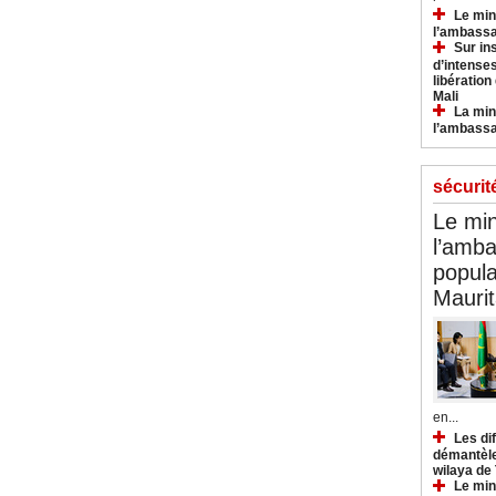
Le min
l’ambassa
Sur in
d’intense
libération
Mali
La min
l’ambass
sécurit
Le min
l’amba
popula
Maurit
en...
Les di
démantèle
wilaya de
Le min