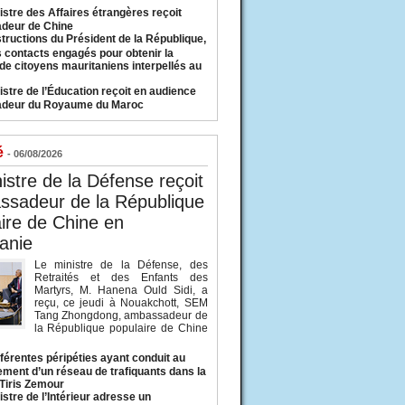
istre des Affaires étrangères reçoit
deur de Chine
structions du Président de la République,
s contacts engagés pour obtenir la
 de citoyens mauritaniens interpellés au
istre de l’Éducation reçoit en audience
adeur du Royaume du Maroc
é
- 06/08/2026
istre de la Défense reçoit
ssadeur de la République
ire de Chine en
anie
Le ministre de la Défense, des
Retraités et des Enfants des
Martyrs, M. Hanena Ould Sidi, a
reçu, ce jeudi à Nouakchott, SEM
Tang Zhongdong, ambassadeur de
la République populaire de Chine
fférentes péripéties ayant conduit au
ment d’un réseau de trafiquants dans la
 Tiris Zemour
istre de l’Intérieur adresse un