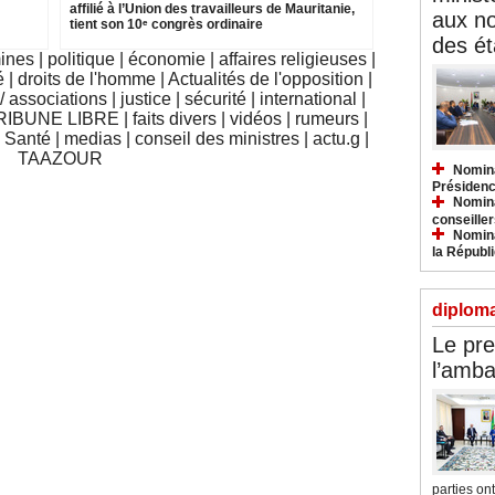
affilié à l’Union des travailleurs de Mauritanie,
aux n
tient son 10ᵉ congrès ordinaire
des ét
mines
|
politique
|
économie
|
affaires religieuses
|
é
|
droits de l'homme
|
Actualités de l'opposition
|
 associations
|
justice
|
sécurité
|
international
|
RIBUNE LIBRE
|
faits divers
|
vidéos
|
rumeurs
|
|
Santé
|
medias
|
conseil des ministres
|
actu.g
|
TAAZOUR
Nomina
Présidenc
Nomina
conseiller
Nomina
la Républ
diploma
Le pre
l’amba
parties ont.