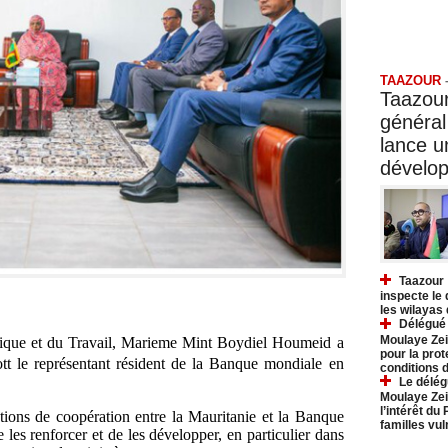
Taazo
TAAZOUR
Taazour
général
lance 
dévelo
Taazour 
inspecte le
les wilayas
Délégué 
Moulaye Zei
blique et du Travail, Marieme Mint Boydiel Houmeid a
pour la prot
t le représentant résident de la Banque mondiale en
conditions 
Le délég
Moulaye Zei
l’intérêt du
ations de coopération entre la Mauritanie et la Banque
familles vu
les renforcer et de les développer, en particulier dans