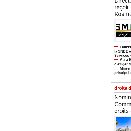
Direct
reçoit
Kosmo
Lancem
la SNDE et
Services 
Aura E
d’exiger d
Mines :
principal 
droits 
Nomina
Commi
droits