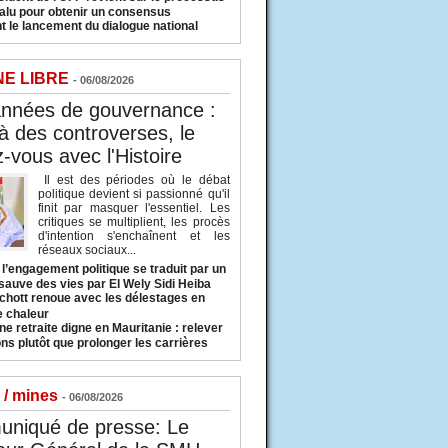
valu pour obtenir un consensus
t le lancement du dialogue national
NE LIBRE
- 06/08/2026
années de gouvernance :
à des controverses, le
-vous avec l'Histoire
Il est des périodes où le débat
politique devient si passionné qu'il
finit par masquer l'essentiel. Les
critiques se multiplient, les procès
d'intention s'enchaînent et les
réseaux sociaux...
l’engagement politique se traduit par un
sauve des vies par El Wely Sidi Heiba
hott renoue avec les délestages en
e chaleur
ne retraite digne en Mauritanie : relever
ns plutôt que prolonger les carrières
 / mines
- 06/08/2026
niqué de presse: Le