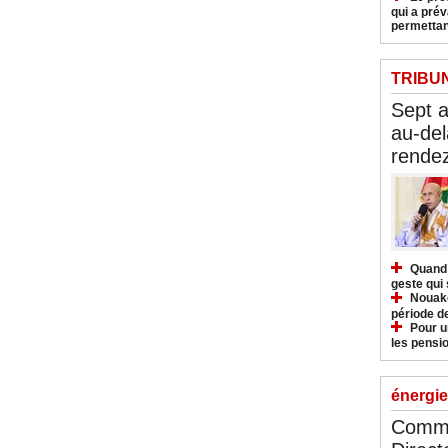
qui a pré
permettan
TRIBU
Sept 
au-del
rendez
Quand 
geste qui 
Nouakc
période d
Pour u
les pensio
énergie
Commu