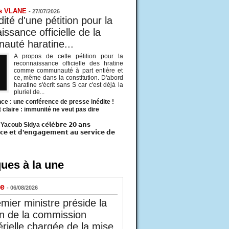
s VLANE
-
27/07/2026
ité d'une pétition pour la
ssance officielle de la
uté haratine...
A propos de cette pétition pour la
reconnaissance officielle des hratine
comme communauté à part entière et
ce, même dans la constitution. D'abord
haratine s'écrit sans S car c'est déjà la
pluriel de...
ce : une conférence de presse inédite !
t claire : immunité ne veut pas dire
acoub Sidya 𝗰𝗲́𝗹𝗲̀𝗯𝗿𝗲 𝟮𝟬 𝗮𝗻𝘀
𝗰𝗲 𝗲𝘁 𝗱’𝗲𝗻𝗴𝗮𝗴𝗲𝗺𝗲𝗻𝘁 𝗮𝘂 𝘀𝗲𝗿𝘃𝗶𝗰𝗲 𝗱𝗲
ues à la une
ue
- 06/08/2026
mier ministre préside la
n de la commission
érielle chargée de la mise