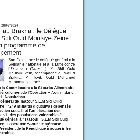
ur
-
28/07/2026
 au Brakna : le Délégué
 Sidi Ould Moulaye Zeine
un programme de
ppement
Son Excellence le délégué général à la
Solidarité nationale et à la Lutte contre
l’Exclusion (Taazour), M. Sidi Ould
Moulaye Zein, accompagné du wali d
Brakna, M. Teyib Ould Mohamed
Mahmoud, a lancé...
: la Commissaire à la Sécurité Alimentaire
 déroulement de l’Opération « Aoun » dans
 de Nouakchott
général de Taazour S.E.M Sidi Ould
ne : “249 milliards d’ouguiyas dépensés
ection sociale et l’amélioration des
de vie des populations vulnérables”
ué général à “Taazour” S.E.M Sidi Ould
ne : l’opération “Aoun” matérialise
 Président de la République à soutenir les
lnérables