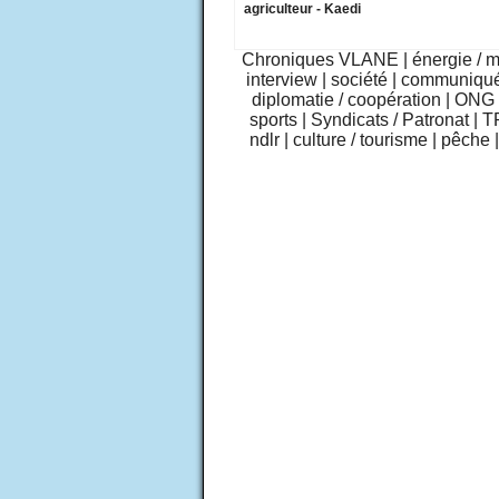
agriculteur - Kaedi
Chroniques VLANE
|
énergie / 
interview
|
société
|
communiqu
diplomatie / coopération
|
ONG /
sports
|
Syndicats / Patronat
|
T
ndlr
|
culture / tourisme
|
pêche