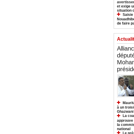
avertisse
et exige u
situation
Saisie
Nouadhibo
de faire p
Actuali
Allian
déput
Moham
présid
Maurit
à un trois
Ghazwani
La coa
approuve l
la commis
national
Le pré