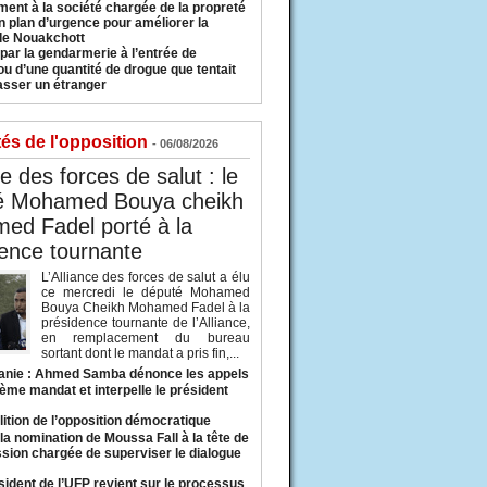
ment à la société chargée de la propreté
n plan d’urgence pour améliorer la
 de Nouakchott
 par la gendarmerie à l’entrée de
u d’une quantité de drogue que tentait
asser un étranger
tés de l'opposition
- 06/08/2026
ce des forces de salut : le
é Mohamed Bouya cheikh
ed Fadel porté à la
ence tournante
L’Alliance des forces de salut a élu
ce mercredi le député Mohamed
Bouya Cheikh Mohamed Fadel à la
présidence tournante de l’Alliance,
en remplacement du bureau
sortant dont le mandat a pris fin,...
anie : Ahmed Samba dénonce les appels
ième mandat et interpelle le président
lition de l’opposition démocratique
a nomination de Moussa Fall à la tête de
sion chargée de superviser le dialogue
sident de l’UFP revient sur le processus