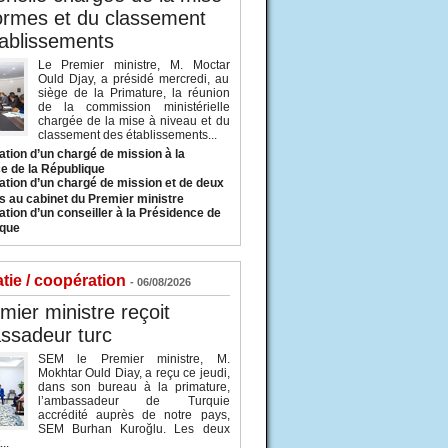
ormes et du classement
ablissements
Le Premier ministre, M. Moctar
Ould Djay, a présidé mercredi, au
siège de la Primature, la réunion
de la commission ministérielle
chargée de la mise à niveau et du
classement des établissements...
tion d’un chargé de mission à la
e de la République
tion d’un chargé de mission et de deux
s au cabinet du Premier ministre
tion d’un conseiller à la Présidence de
ique
tie / coopération
- 06/08/2026
mier ministre reçoit
ssadeur turc
SEM le Premier ministre, M.
Mokhtar Ould Diay, a reçu ce jeudi,
dans son bureau à la primature,
l’ambassadeur de Turquie
accrédité auprès de notre pays,
SEM Burhan Kuroğlu. Les deux
..