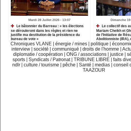
Mardi 28 Juillet 2026 - 13:07
Dimanche 19 J
Le bâtonnier du Barreau : « les élections
Le collectif des a
se dérouleront dans les règles et rien ne
Mariam Cheikh et G
justifie ma destitution de la présidence du
de l’Initiative de R
bureau de vote »
Abolitionniste (IRA), 
à deux ans de prison 
Chroniques VLANE
|
énergie / mines
|
politique
|
économi
perte des droits civi
interview
|
société
|
communiqué
|
droits de l'homme
|
Actu
diplomatie / coopération
|
ONG / associations
|
justice
|
sé
sports
|
Syndicats / Patronat
|
TRIBUNE LIBRE
|
faits div
ndlr
|
culture / tourisme
|
pêche
|
Santé
|
medias
|
conseil 
TAAZOUR