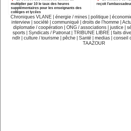
multiplier par 10 le taux des heures
reçoit l’ambassadeu
supplémentaires pour les enseignants des
collèges et lycées
Chroniques VLANE
|
énergie / mines
|
politique
|
économi
interview
|
société
|
communiqué
|
droits de l'homme
|
Actu
diplomatie / coopération
|
ONG / associations
|
justice
|
sé
sports
|
Syndicats / Patronat
|
TRIBUNE LIBRE
|
faits div
ndlr
|
culture / tourisme
|
pêche
|
Santé
|
medias
|
conseil 
TAAZOUR