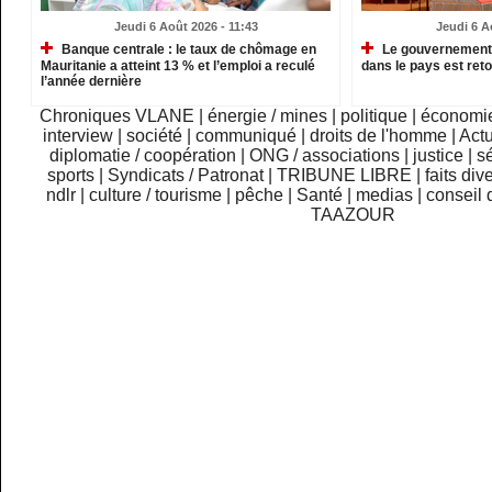
Jeudi 6 Août 2026 - 11:43
Jeudi 6 A
Banque centrale : le taux de chômage en
Le gouvernement m
Mauritanie a atteint 13 % et l’emploi a reculé
dans le pays est re
l’année dernière
Chroniques VLANE
|
énergie / mines
|
politique
|
économi
interview
|
société
|
communiqué
|
droits de l'homme
|
Actu
diplomatie / coopération
|
ONG / associations
|
justice
|
sé
sports
|
Syndicats / Patronat
|
TRIBUNE LIBRE
|
faits div
ndlr
|
culture / tourisme
|
pêche
|
Santé
|
medias
|
conseil 
TAAZOUR