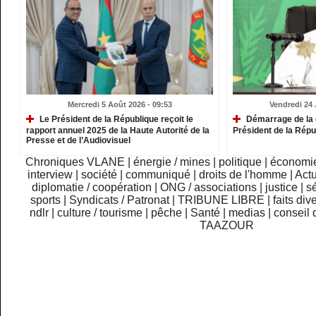
Mercredi 5 Août 2026 - 09:53
Vendredi 24 J
Le Président de la République reçoit le
Démarrage de la 
rapport annuel 2025 de la Haute Autorité de la
Président de la Répu
Presse et de l’Audiovisuel
Chroniques VLANE
|
énergie / mines
|
politique
|
économi
interview
|
société
|
communiqué
|
droits de l'homme
|
Actu
diplomatie / coopération
|
ONG / associations
|
justice
|
sé
sports
|
Syndicats / Patronat
|
TRIBUNE LIBRE
|
faits div
ndlr
|
culture / tourisme
|
pêche
|
Santé
|
medias
|
conseil 
TAAZOUR