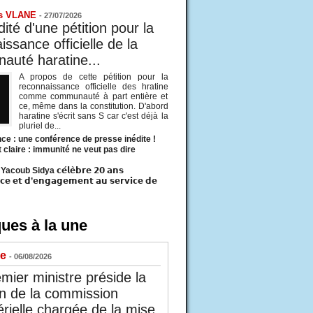
s VLANE
-
27/07/2026
ité d'une pétition pour la
ssance officielle de la
uté haratine...
A propos de cette pétition pour la
reconnaissance officielle des hratine
comme communauté à part entière et
ce, même dans la constitution. D'abord
haratine s'écrit sans S car c'est déjà la
pluriel de...
ce : une conférence de presse inédite !
t claire : immunité ne veut pas dire
acoub Sidya 𝗰𝗲́𝗹𝗲̀𝗯𝗿𝗲 𝟮𝟬 𝗮𝗻𝘀
𝗰𝗲 𝗲𝘁 𝗱’𝗲𝗻𝗴𝗮𝗴𝗲𝗺𝗲𝗻𝘁 𝗮𝘂 𝘀𝗲𝗿𝘃𝗶𝗰𝗲 𝗱𝗲
ues à la une
ue
- 06/08/2026
mier ministre préside la
n de la commission
érielle chargée de la mise