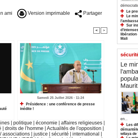
démocratiq
Le pre
n ami
Version imprimable
Partager
Le min
l’ambassa
Sur in
d’intense
<
>
libération
Mali
sécurit
Le min
l’amba
popula
Maurit
Samedi 25 Juillet 2026 - 11:24
Présidence : une conférence de presse
auté
inédite !
en...
mines
|
politique
|
économie
|
affaires religieuses
|
Les di
é
|
droits de l'homme
|
Actualités de l'opposition
|
démantèle
 associations
|
justice
|
sécurité
|
international
|
wilaya de