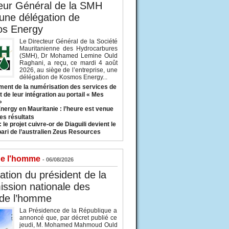
eur Général de la SMH
 une délégation de
s Energy
Le Directeur Général de la Société
Mauritanienne des Hydrocarbures
(SMH), Dr Mohamed Lemine Ould
Raghani, a reçu, ce mardi 4 août
2026, au siège de l’entreprise, une
délégation de Kosmos Energy...
ent de la numérisation des services de
 de leur intégration au portail « Mes
»
nergy en Mauritanie : l’heure est venue
es résultats
 le projet cuivre-or de Diaguili devient le
pari de l’australien Zeus Resources
de l'homme
- 06/08/2026
tion du président de la
ssion nationale des
 de l’homme
La Présidence de la République a
annoncé que, par décret publié ce
jeudi, M. Mohamed Mahmoud Ould