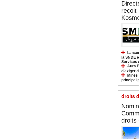
Direct
reçoit
Kosmo
Lancem
la SNDE et
Services 
Aura E
d’exiger d
Mines :
principal 
droits 
Nomina
Commi
droits