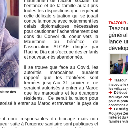
mauritanien de l’action sociale, de
l’enfance et de la famille aurait pris
toutes les dispositions que requérait
Taazo
cette délicate situation qui se jouait
contre la montre avec notamment les
TAAZOUR
délais diplomatiques nécessaires
Taazour
pour cautionner l’acheminement des
général
dons du Convoi du coeur vers la
lance 
Mauritanie au bénéfice de
l’association ALCAE dirigée par
dévelo
Racine Dia qui s’occupe des enfants
et nouveau-nés abandonnés.
Il se trouve que face au Covid, les
autorités marocaines auraient
rappelé que les frontières sont
Taazour 
fermées jusqu’au 31 janvier et ne
inspecte le
seraient autorisés à entrer au Maroc
les wilayas
nistre des
que les marocains et les étrangers
Délégué 
Moulaye Zei
résidents. Ce serait la raison pour
pour la prot
torisé à entrer au Maroc et traverser le pays de
conditions 
Le délég
Moulaye Zei
l’intérêt du
ient donc responsables du blocage mais non
familles vu
eur suite à l’urgence sanitaire sont publiques et