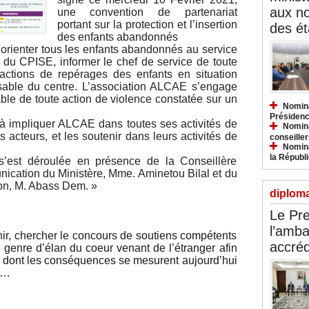
aux n
une convention de partenariat
portant sur la protection et l’insertion
des ét
des enfants abandonnés
orienter tous les enfants abandonnés au service
l du CPISE, informer le chef de service de toute
 actions de repérages des enfants en situation
onsable du centre. L’association ALCAE s’engage
ble de toute action de violence constatée sur un
Nomina
Présidenc
 à impliquer ALCAE dans toutes ses activités de
Nomina
s acteurs, et les soutenir dans leurs activités de
conseiller
Nomina
la Républ
s’est déroulée en présence de la Conseillère
cation du Ministère, Mme. Aminetou Bilal et du
ion, M. Abass Dem. »
diploma
Le Pre
l’amba
enir, chercher le concours de soutiens compétents
accréd
 genre d’élan du coeur venant de l’étranger afin
ce dont les conséquences se mesurent aujourd’hui
et…