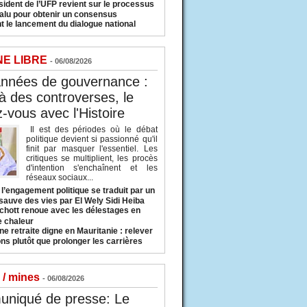
sident de l’UFP revient sur le processus
valu pour obtenir un consensus
t le lancement du dialogue national
NE LIBRE
- 06/08/2026
années de gouvernance :
à des controverses, le
-vous avec l'Histoire
Il est des périodes où le débat
politique devient si passionné qu'il
finit par masquer l'essentiel. Les
critiques se multiplient, les procès
d'intention s'enchaînent et les
réseaux sociaux...
l’engagement politique se traduit par un
sauve des vies par El Wely Sidi Heiba
hott renoue avec les délestages en
e chaleur
ne retraite digne en Mauritanie : relever
ns plutôt que prolonger les carrières
 / mines
- 06/08/2026
niqué de presse: Le