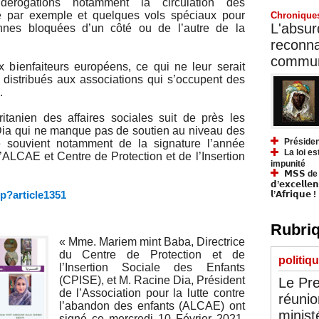
érogations notamment la circulation des
e par exemple et quelques vols spéciaux pour
Chronique
L'absurd
sonnes bloquées d’un côté ou de l’autre de la
reconnai
communa
x bienfaiteurs européens, ce qui ne leur serait
é distribués aux associations qui s’occupent des
.
ritanien des affaires sociales suit de près les
Dia qui ne manque pas de soutien au niveau des
Présiden
e souvient notamment de la signature l’année
La loi es
’ALCAE et Centre de Protection et de l’Insertion
impunité
𝗠𝗦𝗦 de Y
𝗱’𝗲𝘅𝗰𝗲𝗹𝗹𝗲
p?article1351
𝗹’𝗔𝗳𝗿𝗶𝗾𝘂𝗲 !
Rubriq
« Mme. Mariem mint Baba, Directrice
du Centre de Protection et de
politiq
l’Insertion Sociale des Enfants
(CPISE), et M. Racine Dia, Président
Le Pre
de l’Association pour la lutte contre
réunio
l’abandon des enfants (ALCAE) ont
minist
signé ce mercredi 10 Février 2021,