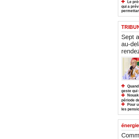
Le pré
qui a pré
permettan
TRIBU
Sept 
au-del
rendez
Quand 
geste qui 
Nouakc
période d
Pour u
les pensio
énergie
Commu