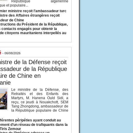
République algérienne
ue et populaire...
mier ministre reçoit l’ambassadeur turc
istre des Affaires étrangères reçoit
deur de Chine
structions du Président de la République,
s contacts engagés pour obtenir la
 de citoyens mauritaniens interpellés au
é
- 06/08/2026
istre de la Défense reçoit
ssadeur de la République
ire de Chine en
anie
Le ministre de la Défense, des
Retraités et des Enfants des
Martyrs, M. Hanena Ould Sidi, a
reçu, ce jeudi à Nouakchott, SEM
Tang Zhongdong, ambassadeur de
la République populaire de Chine
fférentes péripéties ayant conduit au
ment d’un réseau de trafiquants dans la
 Tiris Zemour