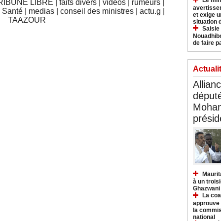
Le min
RIBUNE LIBRE
|
faits divers
|
vidéos
|
rumeurs
|
avertisse
|
Santé
|
medias
|
conseil des ministres
|
actu.g
|
et exige u
TAAZOUR
situation
Saisie
Nouadhibo
de faire p
Actuali
Allian
déput
Moham
présid
Maurit
à un trois
Ghazwani
La coa
approuve l
la commis
national