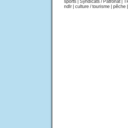
sports
|
Syndicats / Patronat
|
T
ndlr
|
culture / tourisme
|
pêche