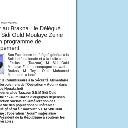
ur
-
28/07/2026
 au Brakna : le Délégué
 Sidi Ould Moulaye Zeine
un programme de
ppement
Son Excellence le délégué général à la
Solidarité nationale et à la Lutte contre
l’Exclusion (Taazour), M. Sidi Ould
Moulaye Zein, accompagné du wali d
Brakna, M. Teyib Ould Mohamed
Mahmoud, a lancé...
: la Commissaire à la Sécurité Alimentaire
 déroulement de l’Opération « Aoun » dans
 de Nouakchott
général de Taazour S.E.M Sidi Ould
ne : “249 milliards d’ouguiyas dépensés
ection sociale et l’amélioration des
de vie des populations vulnérables”
ué général à “Taazour” S.E.M Sidi Ould
ne : l’opération “Aoun” matérialise
 Président de la République à soutenir les
lnérables