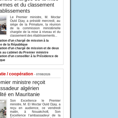
ormes et du classement
ablissements
Le Premier ministre, M. Moctar
Ould Djay, a présidé mercredi, au
siège de la Primature, la réunion
de la commission ministérielle
chargée de la mise à niveau et du
classement des établissements...
tion d’un chargé de mission à la
e de la République
tion d’un chargé de mission et de deux
s au cabinet du Premier ministre
tion d’un conseiller à la Présidence de
ique
tie / coopération
- 07/08/2026
mier ministre reçoit
ssadeur algérien
ité en Mauritanie
Son Excellence le Premier
ministre, M. El Moctar Ould Djay, a
reçu en audience, ce vendredi
matin, à Nouakchott, Son
Excellence l’ambassadeur de la