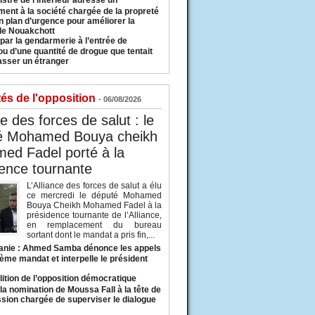
istre de l’Intérieur adresse un
ment à la société chargée de la propreté
n plan d’urgence pour améliorer la
 de Nouakchott
 par la gendarmerie à l’entrée de
u d’une quantité de drogue que tentait
asser un étranger
tés de l'opposition
- 06/08/2026
ce des forces de salut : le
é Mohamed Bouya cheikh
ed Fadel porté à la
ence tournante
L’Alliance des forces de salut a élu
ce mercredi le député Mohamed
Bouya Cheikh Mohamed Fadel à la
présidence tournante de l’Alliance,
en remplacement du bureau
sortant dont le mandat a pris fin,...
anie : Ahmed Samba dénonce les appels
ième mandat et interpelle le président
lition de l’opposition démocratique
a nomination de Moussa Fall à la tête de
sion chargée de superviser le dialogue