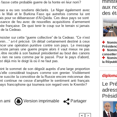
minist
n fasse cette probable guerre de la honte en leur nom?
aux n
eao a eu ses soutiens déclarés. Le Niger également avec
des ét
és le Mali et le Burkina Faso qui autrefois comme lui ont
nçais pour se débarrasser d’Al-Qaïda. Ces deux pays se sont
ssance de feu avec de nouvelles acquisitions d’armement
ée française. De quoi tenir le coup sur le terrain si jamais
s de la Cedeao.
insister sur cette “guerre collective” de la Cedeao. “Ce n’est
enin…” a-t-il précisé. Un détail certainement destiné à ceux
Nomina
lancer une opération punitive contre son pays. Le message
Présidenc
existe jamais une guerre propre alors il vaut mieux ne pas
Nomina
tre recollé à son fauteuil présidentiel au bout des canons
conseiller
lus rien ne sera comme par le passé. Pour le pays d’abord,
Nomina
t déjà mis le doigt là où il ne faut pas.
la Républ
teint le sommet de son dégoût auprès d’une large proportion
u’elle considérait toujours comme son grenier. Visiblement
diploma
riche suscite la convoitise de la Russie encore méconnue des
 continue ne cesse d’amplifier le sentiment anti français
Le Pré
 pays francophone qui tournera son regard vers le Kremlin?
adress
Présid
n ami
Version imprimable
Partager
<
>