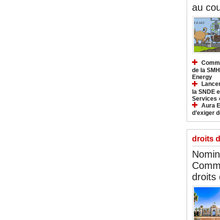
au cou
Commun
de la SMH
Energy
Lancem
la SNDE et
Services 
Aura E
d’exiger d
droits 
Nomina
Commi
droits