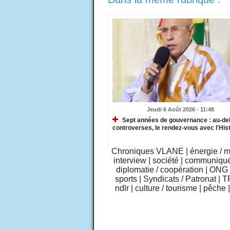
Jeudi 6 Août 2026 - 11:48
Sept années de gouvernance : au-de
controverses, le rendez-vous avec l'Hist
Chroniques VLANE
|
énergie / 
interview
|
société
|
communiqu
diplomatie / coopération
|
ONG /
sports
|
Syndicats / Patronat
|
T
ndlr
|
culture / tourisme
|
pêche