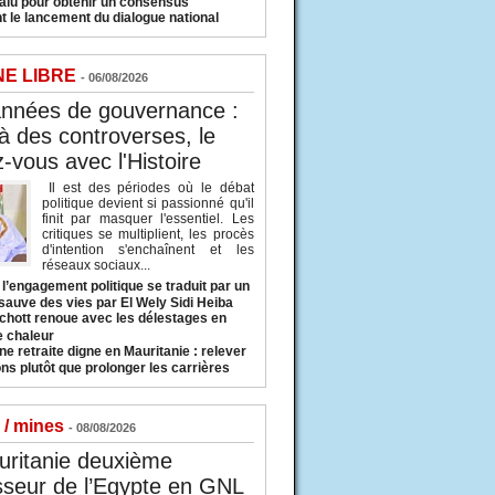
valu pour obtenir un consensus
t le lancement du dialogue national
NE LIBRE
- 06/08/2026
années de gouvernance :
à des controverses, le
-vous avec l'Histoire
Il est des périodes où le débat
politique devient si passionné qu'il
finit par masquer l'essentiel. Les
critiques se multiplient, les procès
d'intention s'enchaînent et les
réseaux sociaux...
l’engagement politique se traduit par un
sauve des vies par El Wely Sidi Heiba
hott renoue avec les délestages en
e chaleur
ne retraite digne en Mauritanie : relever
ns plutôt que prolonger les carrières
 / mines
- 08/08/2026
uritanie deuxième
sseur de l’Egypte en GNL