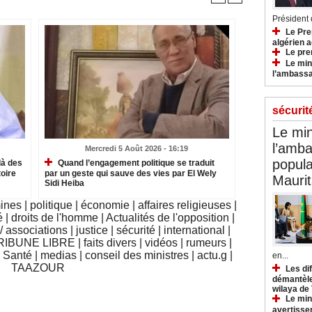
Président d
Le Pre
algérien a
Le pre
Le min
l’ambassa
sécurit
Le min
l’amba
Mercredi 5 Août 2026 - 16:19
popula
là des
Quand l’engagement politique se traduit
oire
par un geste qui sauve des vies par El Wely
Maurit
Sidi Heiba
mines
|
politique
|
économie
|
affaires religieuses
|
é
|
droits de l'homme
|
Actualités de l'opposition
|
 associations
|
justice
|
sécurité
|
international
|
RIBUNE LIBRE
|
faits divers
|
vidéos
|
rumeurs
|
|
Santé
|
medias
|
conseil des ministres
|
actu.g
|
en...
TAAZOUR
Les di
démantèle
wilaya de
Le min
avertisse