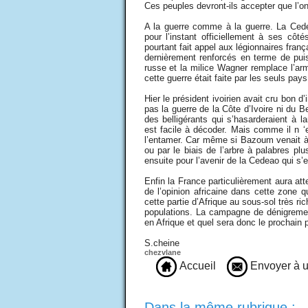
Ces peuples devront-ils accepter que l’o
A la guerre comme à la guerre. La Ced
pour l’instant officiellement à ses côt
pourtant fait appel aux légionnaires fra
dernièrement renforcés en terme de pui
russe et la milice Wagner remplace l’arm
cette guerre était faite par les seuls pay
Hier le président ivoirien avait cru bon d’
pas la guerre de la Côte d’Ivoire ni du B
des belligérants qui s’hasarderaient à 
est facile à décoder. Mais comme il n ‘
l’entamer. Car même si Bazoum venait à ê
ou par le biais de l’arbre à palabres p
ensuite pour l’avenir de la Cedeao qui s’es
Enfin la France particulièrement aura at
de l’opinion africaine dans cette zone q
cette partie d’Afrique au sous-sol très 
populations. La campagne de dénigrement
en Afrique et quel sera donc le prochain
S.cheine
chezvlane
Accueil
Envoyer à u
Dans la même rubrique :