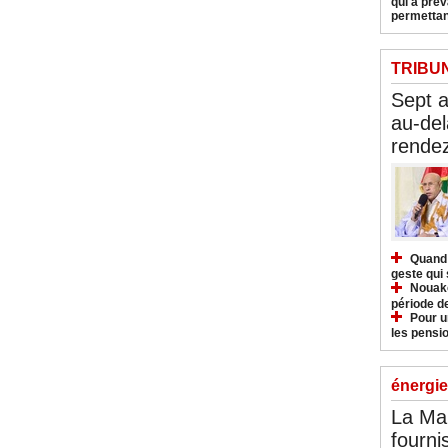
qui a pré
permettan
TRIBU
Sept 
au-del
rendez
Quand 
geste qui 
Nouakc
période d
Pour u
les pensio
énergie
La Ma
fourni