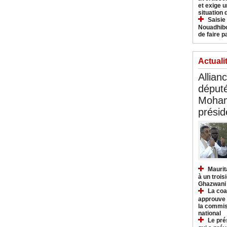
et exige u
situation
Saisie
Nouadhibo
de faire p
Actuali
Allian
déput
Moham
présid
Maurit
à un trois
Ghazwani
La coa
approuve l
la commis
national
Le pré