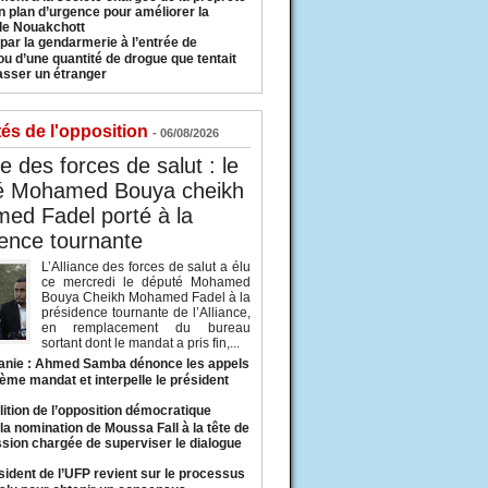
n plan d’urgence pour améliorer la
 de Nouakchott
 par la gendarmerie à l’entrée de
u d’une quantité de drogue que tentait
asser un étranger
tés de l'opposition
- 06/08/2026
ce des forces de salut : le
é Mohamed Bouya cheikh
ed Fadel porté à la
ence tournante
L’Alliance des forces de salut a élu
ce mercredi le député Mohamed
Bouya Cheikh Mohamed Fadel à la
présidence tournante de l’Alliance,
en remplacement du bureau
sortant dont le mandat a pris fin,...
anie : Ahmed Samba dénonce les appels
ième mandat et interpelle le président
lition de l’opposition démocratique
a nomination de Moussa Fall à la tête de
sion chargée de superviser le dialogue
sident de l’UFP revient sur le processus