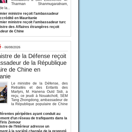
Tharman Shanmugaratnam,
e la...
mier ministre reçoit l’ambassadeur
ccrédité en Mauritanie
mier ministre reçoit l’ambassadeur turc
istre des Affaires étrangères reçoit
deur de Chine
é
- 06/08/2026
istre de la Défense reçoit
ssadeur de la République
ire de Chine en
anie
Le ministre de la Défense, des
Retraités et des Enfants des
Martyrs, M. Hanena Ould Sidi, a
reçu, ce jeudi à Nouakchott, SEM
Tang Zhongdong, ambassadeur de
la République populaire de Chine
fférentes péripéties ayant conduit au
ment d’un réseau de trafiquants dans la
 Tiris Zemour
istre de l’Intérieur adresse un
ment à la société chargée de la propreté