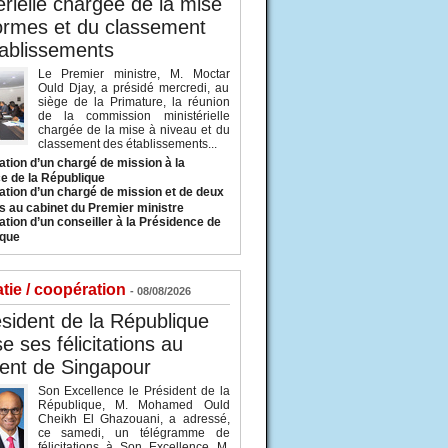
érielle chargée de la mise
ormes et du classement
ablissements
Le Premier ministre, M. Moctar
Ould Djay, a présidé mercredi, au
siège de la Primature, la réunion
de la commission ministérielle
chargée de la mise à niveau et du
classement des établissements...
tion d’un chargé de mission à la
e de la République
tion d’un chargé de mission et de deux
s au cabinet du Premier ministre
tion d’un conseiller à la Présidence de
ique
tie / coopération
- 08/08/2026
sident de la République
e ses félicitations au
ent de Singapour
Son Excellence le Président de la
République, M. Mohamed Ould
Cheikh El Ghazouani, a adressé,
ce samedi, un télégramme de
félicitations à Son Excellence M.