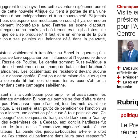
Chronique
gageront leurs pays dans cette aventure nigérienne auront
Visite 
re de cette nouvelle Afrique qui tient à portée de main une
ntenu à son indépendance et à sa souveraineté. Si jamais
préside
faut pas désespérer des médiations en cours) il ya, comme on
rdement incontrôlable avec l’entrée en scène d’acteurs
pour l’A
s-région un no man’s land où terroristes et djihadistes se
Centre
ce que cela se produise? Il faut être un ennemi de la pure
 pour ses peuples qui baignent déjà dans la pauvreté,
sistent visiblement à transférer au Sahel la guerre qu’ils
pas se faire supplanter par l’influence et l’hégémonie de ce
la Russie de Poutine. Le dernier sommet Russie-Afrique a
que de se transformer en un champ de bataille dont la chair à
L'absurd
africaines. Les occidentaux ne reculeront devant aucune
officielle d
ur chasse gardée. C’est pour cette raison d’ailleurs qu’en
Présiden
coloniale fit fort ces derniers temps pour s’attirer la
La loi es
ner dans cette campagne sahélienne.
impunité
sont mis à contribution pour amplifier et assaisonner les
lomate américain Blinken qui semble se tirer d’affaire dans
Rubriq
 pas. Peu aussi importe l’accent, tous les mots ayant leur
que. L’ essentiel était plutôt de bénéficier de l’onction un
pour lancer une opération périlleuse à tout point de vue. Ce
politiq
pas bouger” des conquérants français de Barkhane à Niamey
n des extrémistes de la Cedeao, eux dont la hardiesse fut
Le Pre
up de frein de la “locomotive nigériane” suite à une
réunio
ateurs. La bande des jusqu’au-boutistes a-t-elle le droit
fi de l’existence du parlement dans leurs pays respectifs?