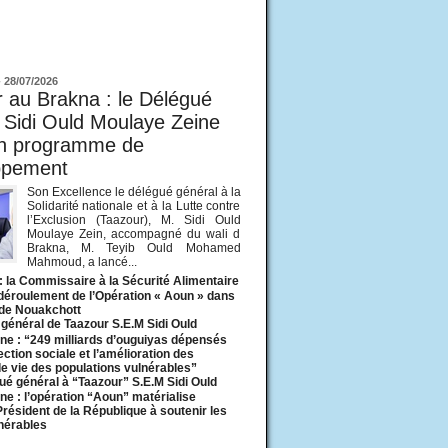
ur
-
28/07/2026
 au Brakna : le Délégué
 Sidi Ould Moulaye Zeine
un programme de
ppement
Son Excellence le délégué général à la
Solidarité nationale et à la Lutte contre
l’Exclusion (Taazour), M. Sidi Ould
Moulaye Zein, accompagné du wali d
Brakna, M. Teyib Ould Mohamed
Mahmoud, a lancé...
: la Commissaire à la Sécurité Alimentaire
 déroulement de l’Opération « Aoun » dans
 de Nouakchott
général de Taazour S.E.M Sidi Ould
ne : “249 milliards d’ouguiyas dépensés
ection sociale et l’amélioration des
de vie des populations vulnérables”
ué général à “Taazour” S.E.M Sidi Ould
ne : l’opération “Aoun” matérialise
 Président de la République à soutenir les
lnérables