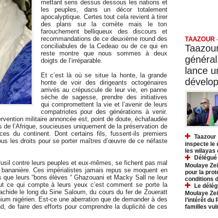
mettant sens dessus dessous les nations et
les peuples, dans un décor totalement
apocalyptique. Certes tout cela revient à tirer
Taazo
des plans sur la comète mais le ton
farouchement belliqueux des discours et
recommandations de ce deuxième round des
TAAZOUR
conciliabules de la Cedeao ou de ce qui en
Taazour
reste montre que nous sommes à deux
général
doigts de l’irréparable.
lance 
Et c’est là où se situe la honte, la grande
dévelo
honte de voir des dirigeants octogénaires
arrivés au crépuscule de leur vie, en panne
sèche de sagesse, prendre des initiatives
qui compromettent la vie et l’avenir de leurs
compatriotes pour des générations à venir.
ervention militaire annoncée est, point de doute, échafaudée
 de l’Afrique, soucieuses uniquement de la préservation de
ces du continent. Dont certains fils, fussent-ils premiers
Taazour 
ous les droits pour se porter maîtres d’œuvre de ce néfaste
inspecte le
les wilayas
Délégué 
fusil contre leurs peuples et eux-mêmes, se fichent pas mal
Moulaye Zei
bananière. Ces impérialistes jamais repus se moquent en
pour la prot
s que leurs “bons élèves “ Ghazouani et Macky Sall ne leur
conditions 
Tout ce qui compte à leurs yeux c’est comment se porte la
Le délég
rachide le long du Sine Saloum, du cours du fer de Zoueratt
Moulaye Zei
anium nigérien. Est-ce une aberration que de demander à des
l’intérêt du
d, de faire des efforts pour comprendre la duplicité de ces
familles vu