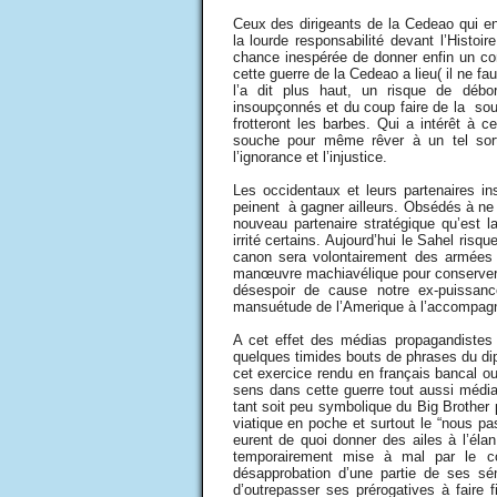
Ceux des dirigeants de la Cedeao qui en
la lourde responsabilité devant l’Histoi
chance inespérée de donner enfin un co
cette guerre de la Cedeao a lieu( il ne 
l’a dit plus haut, un risque de débo
insoupçonnés et du coup faire de la sou
frotteront les barbes. Qui a intérêt à 
souche pour même rêver à un tel sort
l’ignorance et l’injustice.
Les occidentaux et leurs partenaires in
peinent à gagner ailleurs. Obsédés à ne 
nouveau partenaire stratégique qu’est 
irrité certains. Aujourd’hui le Sahel ris
canon sera volontairement des armées 
manœuvre machiavélique pour conserver le
désespoir de cause notre ex-puissance 
mansuétude de l’Amerique à l’accompag
A cet effet des médias propagandistes 
quelques timides bouts de phrases du dip
cet exercice rendu en français bancal ou
sens dans cette guerre tout aussi médiati
tant soit peu symbolique du Big Brother 
viatique en poche et surtout le “nous 
eurent de quoi donner des ailes à l’éla
temporairement mise à mal par le co
désapprobation d’une partie de ses sén
d’outrepasser ses prérogatives à faire 