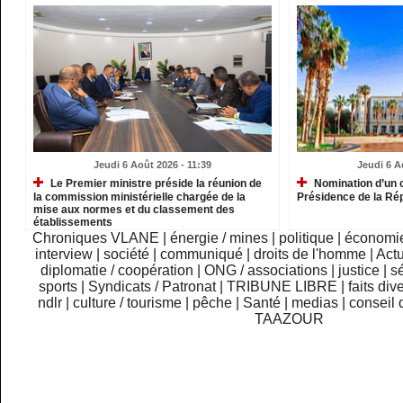
Jeudi 6 Août 2026 - 11:39
Jeudi 6 A
Le Premier ministre préside la réunion de
Nomination d’un c
la commission ministérielle chargée de la
Présidence de la Ré
mise aux normes et du classement des
établissements
Chroniques VLANE
|
énergie / mines
|
politique
|
économi
interview
|
société
|
communiqué
|
droits de l'homme
|
Actu
diplomatie / coopération
|
ONG / associations
|
justice
|
sé
sports
|
Syndicats / Patronat
|
TRIBUNE LIBRE
|
faits div
ndlr
|
culture / tourisme
|
pêche
|
Santé
|
medias
|
conseil 
TAAZOUR