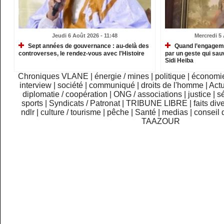
Jeudi 6 Août 2026 - 11:48
Mercredi 5 
Sept années de gouvernance : au-delà des
Quand l’engagemen
controverses, le rendez-vous avec l'Histoire
par un geste qui sau
Sidi Heiba
Chroniques VLANE
|
énergie / mines
|
politique
|
économi
interview
|
société
|
communiqué
|
droits de l'homme
|
Actu
diplomatie / coopération
|
ONG / associations
|
justice
|
sé
sports
|
Syndicats / Patronat
|
TRIBUNE LIBRE
|
faits div
ndlr
|
culture / tourisme
|
pêche
|
Santé
|
medias
|
conseil 
TAAZOUR