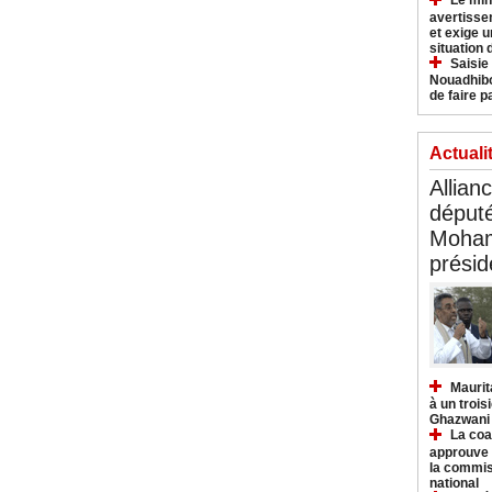
Le min
avertisse
et exige u
situation
Saisie
Nouadhibo
de faire p
Actuali
Allian
déput
Moham
présid
Maurit
à un trois
Ghazwani
La coa
approuve l
la commis
national