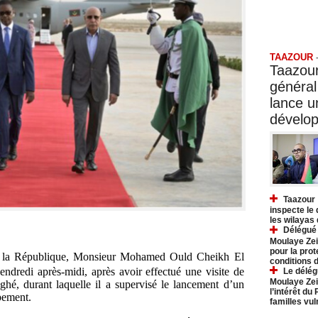
Taazo
TAAZOUR
Taazour
général
lance 
dévelo
Taazour 
inspecte le
les wilayas
Délégué 
Moulaye Zei
pour la prot
de la République, Monsieur Mohamed Ould Cheikh El
conditions 
dredi après-midi, après avoir effectué une visite de
Le délég
Moulaye Zei
oghé, durant laquelle il a supervisé le lancement d’un
l’intérêt du
pement.
familles vu