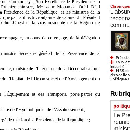
chott Oumtounsy , Son Excellence le Président de la
Chronique
e Premier ministre, Monsieur Mohamed Ould Bilal
L'absurd
la Présidence de la République, et les ministres de la
si que par la directrice adjointe de cabinet du Président
reconnai
chott-Ouest et la vice-présidente de la Région de
communa
 accompagné, au cours de ce voyage, de la délégation
nistre Secrétaire général de la Présidence de la
Présiden
La loi es
impunité
 ministre de l’Intérieur et de la Décentralisation ;
𝗠𝗦𝗦 de Y
𝗱’𝗲𝘅𝗰𝗲𝗹𝗹𝗲
de l’Habitat, de l’Urbanisme et de l’Aménagement du
𝗹’𝗔𝗳𝗿𝗶𝗾𝘂𝗲 !
Rubriq
 l’Équipement et des Transports, porte-parole du
politiq
tre de l’Hydraulique et de l’Assainissement ;
Le Pre
gé de mission à la Présidence de la République ;
réunio
minist
ence de la République ;