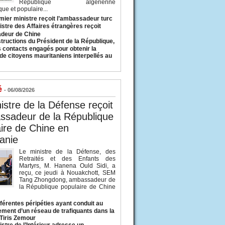
République algérienne
ue et populaire...
mier ministre reçoit l’ambassadeur turc
istre des Affaires étrangères reçoit
deur de Chine
structions du Président de la République,
s contacts engagés pour obtenir la
 de citoyens mauritaniens interpellés au
é
- 06/08/2026
istre de la Défense reçoit
ssadeur de la République
ire de Chine en
anie
Le ministre de la Défense, des
Retraités et des Enfants des
Martyrs, M. Hanena Ould Sidi, a
reçu, ce jeudi à Nouakchott, SEM
Tang Zhongdong, ambassadeur de
la République populaire de Chine
fférentes péripéties ayant conduit au
ment d’un réseau de trafiquants dans la
 Tiris Zemour