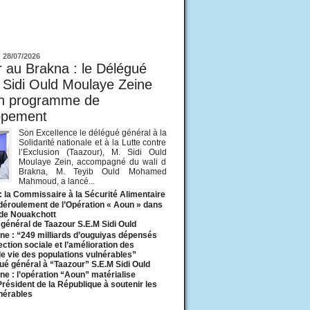
ur
-
28/07/2026
 au Brakna : le Délégué
 Sidi Ould Moulaye Zeine
un programme de
ppement
Son Excellence le délégué général à la
Solidarité nationale et à la Lutte contre
l’Exclusion (Taazour), M. Sidi Ould
Moulaye Zein, accompagné du wali d
Brakna, M. Teyib Ould Mohamed
Mahmoud, a lancé...
: la Commissaire à la Sécurité Alimentaire
 déroulement de l’Opération « Aoun » dans
 de Nouakchott
général de Taazour S.E.M Sidi Ould
ne : “249 milliards d’ouguiyas dépensés
ection sociale et l’amélioration des
de vie des populations vulnérables”
ué général à “Taazour” S.E.M Sidi Ould
ne : l’opération “Aoun” matérialise
 Président de la République à soutenir les
lnérables