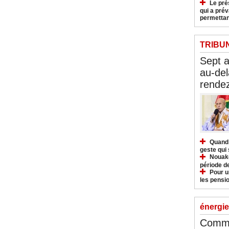
Le pré
qui a pré
permettan
TRIBU
Sept 
au-del
rendez
Quand 
geste qui 
Nouakc
période d
Pour u
les pensio
énergie
Commu