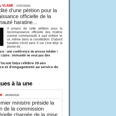
s VLANE
-
27/07/2026
ité d'une pétition pour la
ssance officielle de la
uté haratine...
A propos de cette pétition pour la
reconnaissance officielle des hratine
comme communauté à part entière et
ce, même dans la constitution. D'abord
haratine s'écrit sans S car c'est déjà la
pluriel de...
ce : une conférence de presse inédite !
t claire : immunité ne veut pas dire
acoub Sidya 𝗰𝗲́𝗹𝗲̀𝗯𝗿𝗲 𝟮𝟬 𝗮𝗻𝘀
𝗰𝗲 𝗲𝘁 𝗱’𝗲𝗻𝗴𝗮𝗴𝗲𝗺𝗲𝗻𝘁 𝗮𝘂 𝘀𝗲𝗿𝘃𝗶𝗰𝗲 𝗱𝗲
ues à la une
ue
- 06/08/2026
mier ministre préside la
n de la commission
érielle chargée de la mise