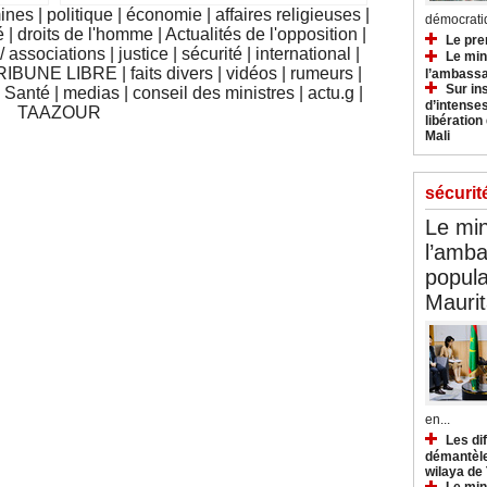
mines
|
politique
|
économie
|
affaires religieuses
|
démocratiq
é
|
droits de l'homme
|
Actualités de l'opposition
|
Le pre
 associations
|
justice
|
sécurité
|
international
|
Le min
RIBUNE LIBRE
|
faits divers
|
vidéos
|
rumeurs
|
l’ambassa
Sur in
|
Santé
|
medias
|
conseil des ministres
|
actu.g
|
d’intense
TAAZOUR
libération
Mali
sécurit
Le min
l’amba
popula
Maurit
en...
Les di
démantèle
wilaya de