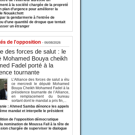
istre de l’Intérieur adresse un
ment à la société chargée de la propreté
n plan d’urgence pour améliorer la
 de Nouakchott
 par la gendarmerie à l’entrée de
u d’une quantité de drogue que tentait
asser un étranger
tés de l'opposition
- 06/08/2026
ce des forces de salut : le
é Mohamed Bouya cheikh
ed Fadel porté à la
ence tournante
L’Alliance des forces de salut a élu
ce mercredi le député Mohamed
Bouya Cheikh Mohamed Fadel à la
présidence tournante de l’Alliance,
en remplacement du bureau
sortant dont le mandat a pris fin,...
anie : Ahmed Samba dénonce les appels
ième mandat et interpelle le président
lition de l’opposition démocratique
a nomination de Moussa Fall à la tête de
sion chargée de superviser le dialogue