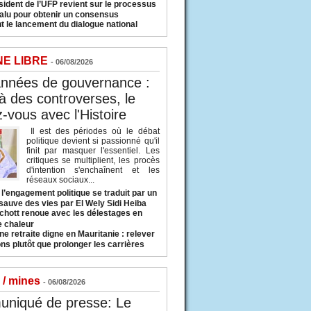
sident de l’UFP revient sur le processus
valu pour obtenir un consensus
t le lancement du dialogue national
NE LIBRE
- 06/08/2026
années de gouvernance :
à des controverses, le
-vous avec l'Histoire
Il est des périodes où le débat
politique devient si passionné qu'il
finit par masquer l'essentiel. Les
critiques se multiplient, les procès
d'intention s'enchaînent et les
réseaux sociaux...
l’engagement politique se traduit par un
sauve des vies par El Wely Sidi Heiba
hott renoue avec les délestages en
e chaleur
ne retraite digne en Mauritanie : relever
ns plutôt que prolonger les carrières
 / mines
- 06/08/2026
niqué de presse: Le