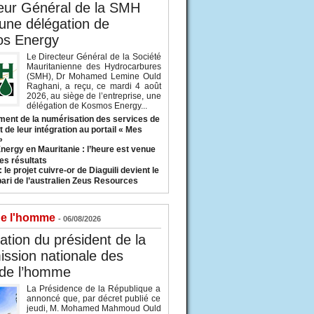
eur Général de la SMH
 une délégation de
s Energy
Le Directeur Général de la Société
Mauritanienne des Hydrocarbures
(SMH), Dr Mohamed Lemine Ould
Raghani, a reçu, ce mardi 4 août
2026, au siège de l’entreprise, une
délégation de Kosmos Energy...
ent de la numérisation des services de
 de leur intégration au portail « Mes
»
nergy en Mauritanie : l’heure est venue
es résultats
 le projet cuivre-or de Diaguili devient le
pari de l’australien Zeus Resources
de l'homme
- 06/08/2026
tion du président de la
ssion nationale des
 de l’homme
La Présidence de la République a
annoncé que, par décret publié ce
jeudi, M. Mohamed Mahmoud Ould