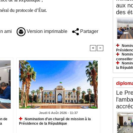
aux n
ral du protocole d’État.
des ét
n ami
Version imprimable
Partager
Nomina
<
>
Présidenc
Nomina
conseiller
Nomina
la Républ
diploma
Le Pre
l’amba
accréd
Jeudi 6 Août 2026 - 11:37
on de
Nomination d’un chargé de mission à la
la
Présidence de la République