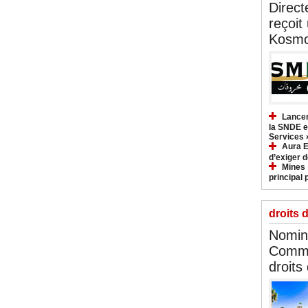
Direct
reçoit
Kosmo
Lancem
la SNDE et
Services 
Aura E
d’exiger d
Mines :
principal 
droits 
Nomina
Commi
droits