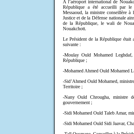
A l’aéroport international de Nouak
République a été accueilli par l
Messaoud, la ministre conseillère à 
Justice et de la Défense nationale ain
de la République, le wali de Nouak
Nouakchott.
Le Président de la République était
suivante :
-Moulay Ould Mohamed Leghdaf, mi
République ;
-Mohamed Ahmed Ould Mohamed Lemine,
-Sid’Ahmed Ould Mohamed, ministre 
Territoire ;
-Nany Ould Chrougha, ministre de
gouvernement ;
-Sidi Mohamed Ould Taleb Amar, minis
-Sidi Mohamed Ould Sidi Jaavar, Char
-Tall Ousmane, Conseiller à la Présid