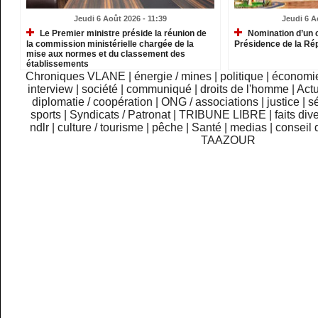
Jeudi 6 Août 2026 - 11:39
Jeudi 6 A
Le Premier ministre préside la réunion de
Nomination d’un c
la commission ministérielle chargée de la
Présidence de la Ré
mise aux normes et du classement des
établissements
Chroniques VLANE
|
énergie / mines
|
politique
|
économi
interview
|
société
|
communiqué
|
droits de l'homme
|
Actu
diplomatie / coopération
|
ONG / associations
|
justice
|
sé
sports
|
Syndicats / Patronat
|
TRIBUNE LIBRE
|
faits div
ndlr
|
culture / tourisme
|
pêche
|
Santé
|
medias
|
conseil 
TAAZOUR