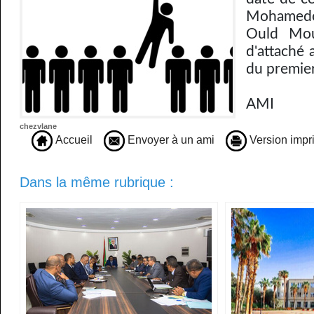
Mohamedo
Ould Mou
d'attaché 
du premier
AMI
chezvlane
Accueil
Envoyer à un ami
Version impr
Dans la même rubrique :