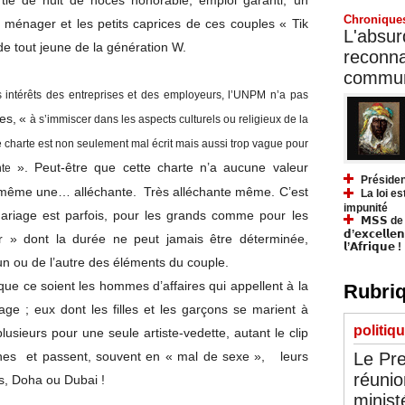
rtie de nuit de noces honorable, emploi garanti, un
Chronique
t ménager et les petits caprices de ces couples « Tik
L'absurd
 de tout jeune de la génération W.
reconnai
communa
s intérêts des entreprises et des employeurs, l’UNPM n’a pas
es,
«
à s’immiscer dans les aspects culturels ou religieux de la
e charte est non seulement mal écrit mais aussi trop vague pour
». Peut-être que cette charte n’a aucune valeur
te
Présiden
d même une… alléchante. Très alléchante même. C’est
La loi es
impunité
ariage est parfois, pour les grands comme pour les
𝗠𝗦𝗦 de Y
𝗱’𝗲𝘅𝗰𝗲𝗹𝗹𝗲
sir » dont la durée ne peut jamais être déterminée,
𝗹’𝗔𝗳𝗿𝗶𝗾𝘂𝗲 !
n ou de l’autre des éléments du couple.
ue ce soient les hommes d’affaires qui appellent à la
Rubriq
e ; eux dont les filles et les garçons se marient à
politiq
lusieurs pour une seule artiste-vedette, autant le clip
Le Pre
ènes et passent, souvent en « mal de sexe », leurs
réunio
as, Doha ou Dubai !
minist