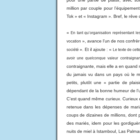
pour une partie de plaisir, avec so
million par couple pour l’équipemen
Tok » et « Instagram ». Bref, le rêve
«
En tant qu’organisation représentant le
», avance l’un de nos confrèr
vocation
». Et il ajoute : «
société
Le texte de cett
avoir une quelconque valeur contraignan
contraignante, mais elle a en quan
du jamais vu dans un pays où le m
petits, plutôt une « partie de plai
dépendant de la bonne humeur de l’u
C’est quand même curieux. Curieux q
retenue dans les dépenses de mariag
coups de dizaines de millions, dont p
des mariés, idem pour les gordigu
nuits de miel à Istamboul, Las Palm