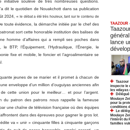
e initiative soulève de très nombreuses questions.
a dit le quotidien de Nouakchott dans sa publication
Taazo
ût 2024, «
le débat a été très houleux, tant sur le contenu de
TAAZOUR
e toute évidence, la démarche initiée par le chef des
Taazour
tronat sort cette honorable institution des balises de
général
eune homme d‘affaires qui a rempli ses poches dans
lance 
, le BTP, l’Équipement, l’Hydraulique, l’Énergie, le
dévelo
honie fixe et mobile, le foncier et l’agroalimentaire se
l.
nquante jeunes de se marier et il promet à chacun de
Taazour 
 une enveloppe d’un million d’ouguiyas anciennes afin
inspecte le
les wilayas
 de cette union pour le meilleur… et pour l’argent.
Délégué 
Moulaye Zei
ion du patron des patrons nous rappelle la fameuse
pour la prot
conditions 
 par une chaîne de télévision française où des équipes
Le délég
s’affrontent dans des épreuves pour gagner le gros lot.
Moulaye Zei
l’intérêt du
nédite va « unir » cinquante filles à cinquante garçons
familles vu