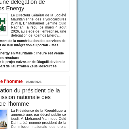
 une délégation de
s Energy
Le Directeur Général de la Société
Mauritanienne des Hydrocarbures
(SMH), Dr Mohamed Lemine Ould
Raghani, a reçu, ce mardi 4 août
2026, au siège de l’entreprise, une
délégation de Kosmos Energy...
ent de la numérisation des services de
 de leur intégration au portail « Mes
»
nergy en Mauritanie : l’heure est venue
es résultats
 le projet cuivre-or de Diaguili devient le
pari de l’australien Zeus Resources
de l'homme
- 06/08/2026
tion du président de la
ssion nationale des
 de l’homme
La Présidence de la République a
annoncé que, par décret publié ce
jeudi, M. Mohamed Mahmoud Ould
Dahi a été nommé président de la
Commission nationale des droits