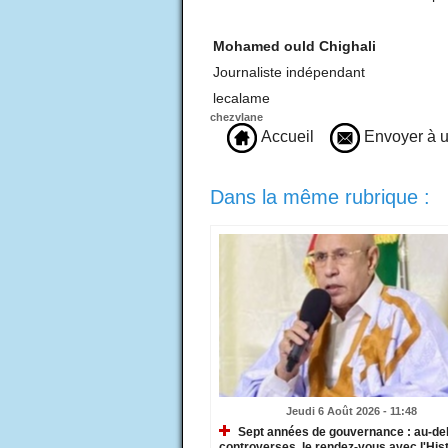
Mohamed ould Chighali
Journaliste indépendant
lecalame
chezvlane
Accueil
Envoyer à u
Dans la même rubrique :
Jeudi 6 Août 2026 - 11:48
Sept années de gouvernance : au-de
controverses, le rendez-vous avec l'Hist