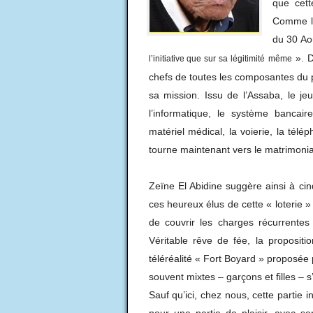
que cett
Comme l’
du 30 Ao
». D
l’initiative que sur sa légitimité
même
chefs de toutes les composantes du pa
sa mission. Issu de l’Assaba, le j
l’informatique, le système bancaire
matériel médical, la voierie, la télép
tourne maintenant vers le matrimonia
Zeïne El Abidine suggère ainsi à ci
ces heureux élus de cette « loterie
»
de couvrir les charges récurrentes
Véritable rêve de fée, la proposit
téléréalité « Fort Boyard » proposée
souvent mixtes – garçons et filles – 
Sauf qu’ici, chez nous, cette partie i