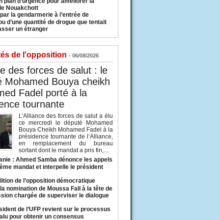
n plan d’urgence pour améliorer la
 de Nouakchott
 par la gendarmerie à l’entrée de
u d’une quantité de drogue que tentait
asser un étranger
tés de l'opposition
- 06/08/2026
ce des forces de salut : le
é Mohamed Bouya cheikh
ed Fadel porté à la
ence tournante
L’Alliance des forces de salut a élu
ce mercredi le député Mohamed
Bouya Cheikh Mohamed Fadel à la
présidence tournante de l’Alliance,
en remplacement du bureau
sortant dont le mandat a pris fin,...
anie : Ahmed Samba dénonce les appels
ième mandat et interpelle le président
lition de l’opposition démocratique
a nomination de Moussa Fall à la tête de
sion chargée de superviser le dialogue
sident de l’UFP revient sur le processus
valu pour obtenir un consensus