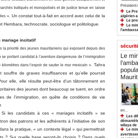
Président d
 marchés trafiqués et monopolisés et de justice tenue en laisse
Le Pre
». Un constat tout-à-fait en accord avec celui de la
lles
algérien a
Le pre
mint Hembara, technocrate, sociologue et politologue.
Le min
l’ambassa
mariage incitatif
sécurit
s la priorité des jeunes mauritaniens qui exposent depuis des
Le min
 en se portant candidat à l’aventure dangereuse de l’immigration
l’amba
». Tahra
e kilomètres dans l’espoir de sauter le mur mexicain
popula
at souffre de graves insuffisances et qu’elle pourrait
Maurit
ur elle, elle résulte peut-être d‘un tâtonnement en
oritaires des jeunes dont beaucoup se tuent, en ordre
es de l’immigration, en quête de conditions de vie
r.
en...
 Si les candidats à ces « mariages incitatifs » se
Les di
on des patrons et les adhérents à l’initiative de son
démantèle
wilaya de
dans la pratique, « un contexte légal » qui permettrait
Le min
avertisse
s ? Sur quelle base seront-ils choisis ? Dans quels