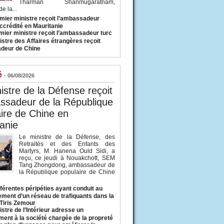
Tharman Shanmugaratnam,
e la...
mier ministre reçoit l’ambassadeur
ccrédité en Mauritanie
mier ministre reçoit l’ambassadeur turc
istre des Affaires étrangères reçoit
deur de Chine
é
- 06/08/2026
istre de la Défense reçoit
ssadeur de la République
ire de Chine en
anie
Le ministre de la Défense, des
Retraités et des Enfants des
Martyrs, M. Hanena Ould Sidi, a
reçu, ce jeudi à Nouakchott, SEM
Tang Zhongdong, ambassadeur de
la République populaire de Chine
fférentes péripéties ayant conduit au
ment d’un réseau de trafiquants dans la
 Tiris Zemour
istre de l’Intérieur adresse un
ment à la société chargée de la propreté