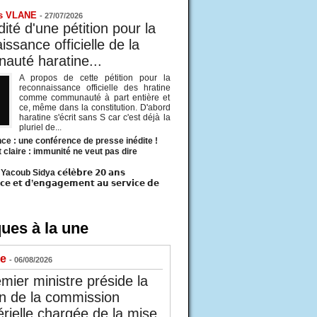
s VLANE
-
27/07/2026
ité d'une pétition pour la
ssance officielle de la
uté haratine...
A propos de cette pétition pour la
reconnaissance officielle des hratine
comme communauté à part entière et
ce, même dans la constitution. D'abord
haratine s'écrit sans S car c'est déjà la
pluriel de...
ce : une conférence de presse inédite !
t claire : immunité ne veut pas dire
acoub Sidya 𝗰𝗲́𝗹𝗲̀𝗯𝗿𝗲 𝟮𝟬 𝗮𝗻𝘀
𝗰𝗲 𝗲𝘁 𝗱’𝗲𝗻𝗴𝗮𝗴𝗲𝗺𝗲𝗻𝘁 𝗮𝘂 𝘀𝗲𝗿𝘃𝗶𝗰𝗲 𝗱𝗲
ues à la une
ue
- 06/08/2026
mier ministre préside la
n de la commission
érielle chargée de la mise