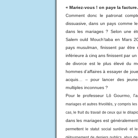
« Mariez-vous ! on paye la factur
Comment donc le patronat compt
dissuasive, dans un pays comme le n
dans les mariages ? Selon une é
Salem ould Mouch’taba en Mars 20
pays musulman, finissent par être
inférieure à cinq ans finissent par un
de divorce est le plus élevé du m
hommes d’affaires à essayer de jou
acquis… – pour lancer des jeunes
multiples inconnues ?
Pour le professeur Lô Gourmo, l'
mariages et autres frivolités, y compris le
cas, le fruit du travail de ceux qui le dilapi
dans les mariages est généralemen
permettent le statut social surélevé et l
détournement de deniers publics, abus de