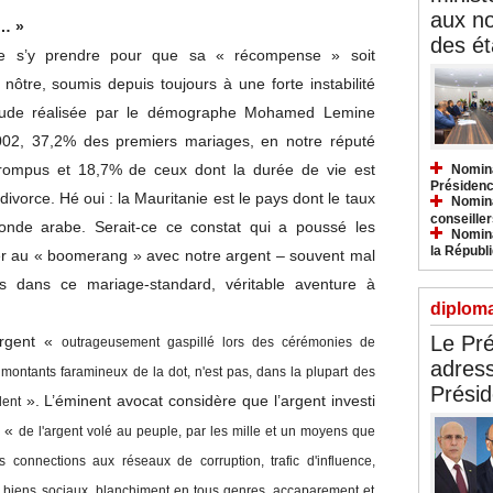
aux n
e… »
des ét
e s’y prendre pour que sa « récompense » soit
ôtre, soumis depuis toujours à une forte instabilité
tude réalisée par le démographe Mohamed Lemine
02, 37,2% des premiers mariages, en notre réputé
 rompus et 18,7% de ceux dont la durée de vie est
Nomina
Présidenc
 divorce. Hé oui : la Mauritanie est le pays dont le taux
Nomina
conseiller
onde arabe. Serait-ce ce constat qui a poussé les
Nomina
la Républ
er au « boomerang » avec notre argent – souvent mal
 dans ce mariage-standard, véritable aventure à
diploma
Le Pré
argent «
outrageusement gaspillé lors des cérémonies de
adress
s montants faramineux de la dot, n'est pas, dans la plupart des
Présid
». L’éminent avocat considère que l’argent investi
dent
t «
de l'argent volé au peuple, par les mille et un moyens que
es connections aux réseaux de corruption, trafic d'influence,
 biens sociaux, blanchiment en tous genres, accaparement et