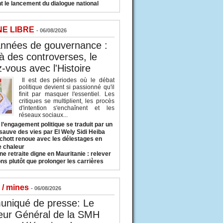
t le lancement du dialogue national
NE LIBRE
- 06/08/2026
années de gouvernance :
à des controverses, le
-vous avec l'Histoire
Il est des périodes où le débat
politique devient si passionné qu'il
finit par masquer l'essentiel. Les
critiques se multiplient, les procès
d'intention s'enchaînent et les
réseaux sociaux...
l’engagement politique se traduit par un
sauve des vies par El Wely Sidi Heiba
hott renoue avec les délestages en
e chaleur
ne retraite digne en Mauritanie : relever
ns plutôt que prolonger les carrières
 / mines
- 06/08/2026
niqué de presse: Le
eur Général de la SMH