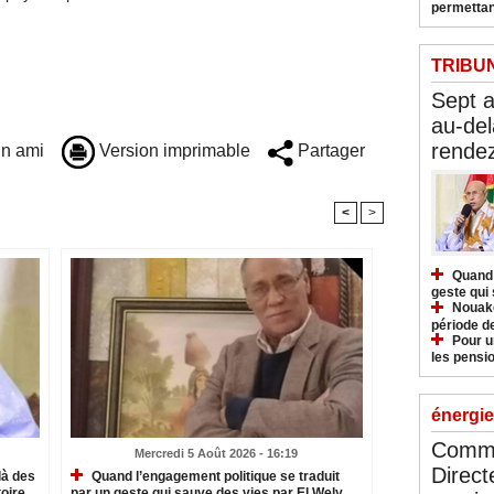
permettan
TRIBU
Sept 
au-del
rendez
n ami
Version imprimable
Partager
<
>
Quand 
geste qui 
Nouakc
période d
Pour u
les pensio
énergie
Commu
Mercredi 5 Août 2026 - 16:19
Direct
là des
Quand l’engagement politique se traduit
oire
par un geste qui sauve des vies par El Wely