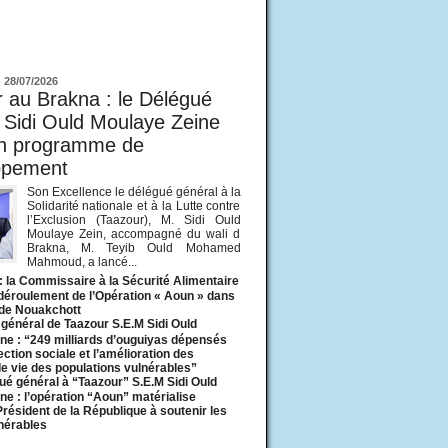
ur
-
28/07/2026
 au Brakna : le Délégué
 Sidi Ould Moulaye Zeine
un programme de
ppement
Son Excellence le délégué général à la
Solidarité nationale et à la Lutte contre
l’Exclusion (Taazour), M. Sidi Ould
Moulaye Zein, accompagné du wali d
Brakna, M. Teyib Ould Mohamed
Mahmoud, a lancé...
: la Commissaire à la Sécurité Alimentaire
 déroulement de l’Opération « Aoun » dans
 de Nouakchott
général de Taazour S.E.M Sidi Ould
ne : “249 milliards d’ouguiyas dépensés
ection sociale et l’amélioration des
de vie des populations vulnérables”
ué général à “Taazour” S.E.M Sidi Ould
ne : l’opération “Aoun” matérialise
 Président de la République à soutenir les
lnérables