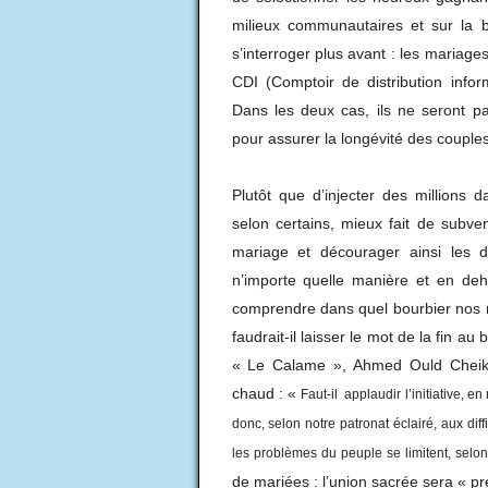
milieux communautaires et sur la b
s’interroger plus avant : les mariage
CDI (Comptoir de distribution info
Dans les deux cas, ils ne seront pa
pour assurer la longévité des couples
Plutôt que d’injecter des millions d
selon certains, mieux fait de subve
mariage et décourager ainsi les d
n’importe quelle manière et en deh
comprendre dans quel bourbier nos r
faudrait-il laisser le mot de la fin au 
« Le Calame », Ahmed Ould Cheikh, q
chaud : «
Faut-il applaudir l’initiative, en
donc, selon notre patronat éclairé, aux di
les problèmes du peuple se limitent, selo
de mariées : l’union sacrée sera « pr