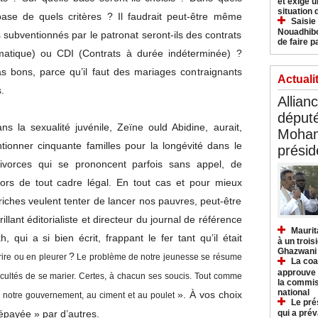
et exige u
situation
ase de quels critères ? Il faudrait peut-être même
Saisie
Nouadhibo
s subventionnés par le patronat seront-ils des contrats
de faire p
rmatique) ou CDI (Contrats à durée indéterminée) ?
s bons, parce qu’il faut des mariages contraignants
Actuali
.
Allian
déput
ans la sexualité juvénile, Zeïne ould Abidine, aurait,
Moham
ntionner cinquante familles pour la longévité dans le
présid
ivorces qui se prononcent parfois sans appel, de
ors de tout cadre légal. En tout cas et pour mieux
iches veulent tenter de lancer nos pauvres, peut-être
brillant éditorialiste et directeur du journal de référence
Maurit
ui a si bien écrit, frappant le fer tant qu’il était
à un trois
Ghazwani
?
 rire ou en pleurer
Le problème de notre jeunesse se résume
La coa
approuve l
fficultés de se marier. Certes, à chacun ses soucis. Tout comme
la commis
national
». À vos choix
n notre gouvernement, au ciment et au poulet
Le pré
qui a pré
épayée » par d’autres.