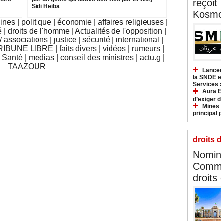
reçoit
Sidi Heiba
Kosmo
mines
|
politique
|
économie
|
affaires religieuses
|
é
|
droits de l'homme
|
Actualités de l'opposition
|
 associations
|
justice
|
sécurité
|
international
|
RIBUNE LIBRE
|
faits divers
|
vidéos
|
rumeurs
|
|
Santé
|
medias
|
conseil des ministres
|
actu.g
|
TAAZOUR
Lancem
la SNDE et
Services 
Aura E
d’exiger d
Mines :
principal 
droits 
Nomina
Commi
droits