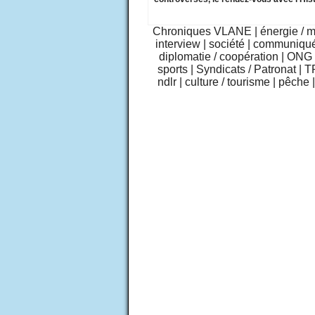
Chroniques VLANE
|
énergie / 
interview
|
société
|
communiqu
diplomatie / coopération
|
ONG /
sports
|
Syndicats / Patronat
|
T
ndlr
|
culture / tourisme
|
pêche