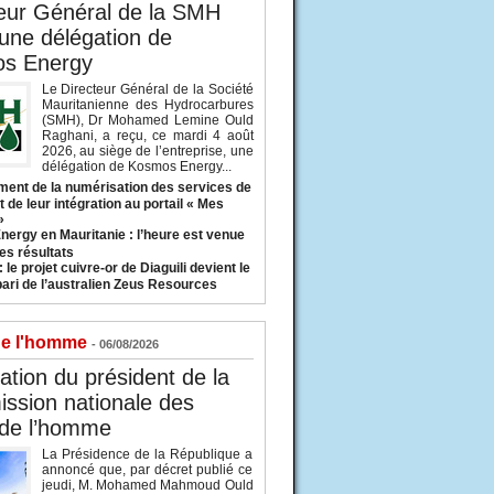
eur Général de la SMH
 une délégation de
s Energy
Le Directeur Général de la Société
Mauritanienne des Hydrocarbures
(SMH), Dr Mohamed Lemine Ould
Raghani, a reçu, ce mardi 4 août
2026, au siège de l’entreprise, une
délégation de Kosmos Energy...
ent de la numérisation des services de
 de leur intégration au portail « Mes
»
nergy en Mauritanie : l’heure est venue
es résultats
 le projet cuivre-or de Diaguili devient le
pari de l’australien Zeus Resources
de l'homme
- 06/08/2026
tion du président de la
ssion nationale des
 de l’homme
La Présidence de la République a
annoncé que, par décret publié ce
jeudi, M. Mohamed Mahmoud Ould