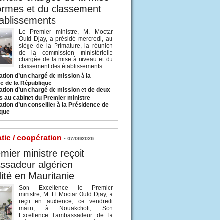
ormes et du classement
ablissements
Le Premier ministre, M. Moctar
Ould Djay, a présidé mercredi, au
siège de la Primature, la réunion
de la commission ministérielle
chargée de la mise à niveau et du
classement des établissements...
tion d’un chargé de mission à la
e de la République
tion d’un chargé de mission et de deux
s au cabinet du Premier ministre
tion d’un conseiller à la Présidence de
ique
tie / coopération
- 07/08/2026
mier ministre reçoit
ssadeur algérien
ité en Mauritanie
Son Excellence le Premier
ministre, M. El Moctar Ould Djay, a
reçu en audience, ce vendredi
matin, à Nouakchott, Son
Excellence l’ambassadeur de la