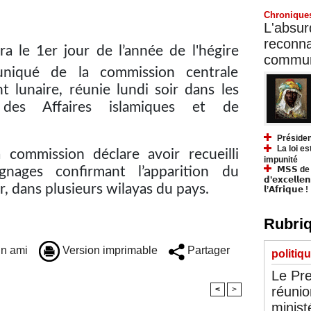
Chronique
L'absurd
reconnai
ra le 1er jour de l’année de l'hégire
communa
niqué de la commission centrale
t lunaire, réunie lundi soir dans les
des Affaires islamiques et de
Présiden
La loi es
commission déclare avoir recueilli
impunité
𝗠𝗦𝗦 de Y
nages confirmant l’apparition du
𝗱’𝗲𝘅𝗰𝗲𝗹𝗹𝗲
ir, dans plusieurs wilayas du pays.
𝗹’𝗔𝗳𝗿𝗶𝗾𝘂𝗲 !
Rubriq
n ami
Version imprimable
Partager
politiq
Le Pre
réunio
<
>
minist