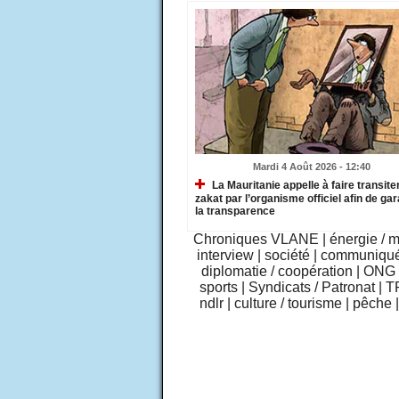
Mardi 4 Août 2026 - 12:40
La Mauritanie appelle à faire transiter
zakat par l’organisme officiel afin de gar
la transparence
Chroniques VLANE
|
énergie / 
interview
|
société
|
communiqu
diplomatie / coopération
|
ONG /
sports
|
Syndicats / Patronat
|
T
ndlr
|
culture / tourisme
|
pêche