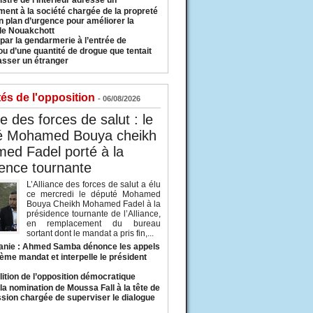
istre de l’Intérieur adresse un
ment à la société chargée de la propreté
n plan d’urgence pour améliorer la
 de Nouakchott
 par la gendarmerie à l’entrée de
u d’une quantité de drogue que tentait
asser un étranger
tés de l'opposition
- 06/08/2026
ce des forces de salut : le
é Mohamed Bouya cheikh
ed Fadel porté à la
ence tournante
L’Alliance des forces de salut a élu
ce mercredi le député Mohamed
Bouya Cheikh Mohamed Fadel à la
présidence tournante de l’Alliance,
en remplacement du bureau
sortant dont le mandat a pris fin,...
anie : Ahmed Samba dénonce les appels
ième mandat et interpelle le président
lition de l’opposition démocratique
a nomination de Moussa Fall à la tête de
sion chargée de superviser le dialogue