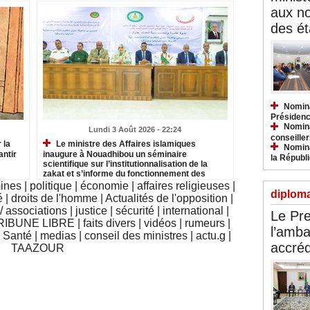
aux n
des ét
Nomina
Présidenc
Nomina
Lundi 3 Août 2026 - 22:24
conseiller
 la
Le ministre des Affaires islamiques
Nomina
antir
inaugure à Nouadhibou un séminaire
la Républ
scientifique sur l’institutionnalisation de la
zakat et s’informe du fonctionnement des
institutions relevant du secteur
mines
|
politique
|
économie
|
affaires religieuses
|
diploma
é
|
droits de l'homme
|
Actualités de l'opposition
|
 associations
|
justice
|
sécurité
|
international
|
Le Pre
RIBUNE LIBRE
|
faits divers
|
vidéos
|
rumeurs
|
l’amba
|
Santé
|
medias
|
conseil des ministres
|
actu.g
|
accréd
TAAZOUR