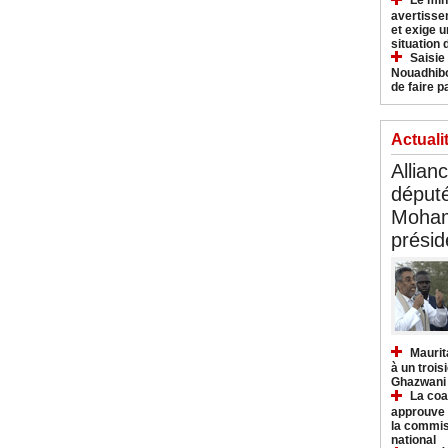
Le min
avertisse
et exige u
situation
Saisie
Nouadhibo
de faire p
Actuali
Allian
déput
Moham
présid
Maurit
à un trois
Ghazwani
La coa
approuve l
la commis
national