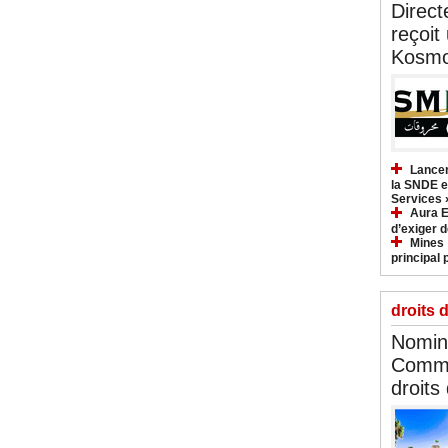
Direct
reçoit
Kosmo
Lancem
la SNDE et
Services 
Aura E
d’exiger d
Mines :
principal 
droits 
Nomina
Commi
droits