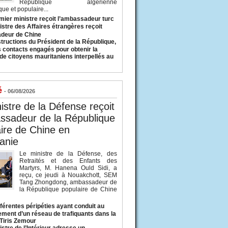
République algérienne
ue et populaire...
mier ministre reçoit l’ambassadeur turc
istre des Affaires étrangères reçoit
deur de Chine
structions du Président de la République,
s contacts engagés pour obtenir la
 de citoyens mauritaniens interpellés au
é
- 06/08/2026
istre de la Défense reçoit
ssadeur de la République
ire de Chine en
anie
Le ministre de la Défense, des
Retraités et des Enfants des
Martyrs, M. Hanena Ould Sidi, a
reçu, ce jeudi à Nouakchott, SEM
Tang Zhongdong, ambassadeur de
la République populaire de Chine
fférentes péripéties ayant conduit au
ment d’un réseau de trafiquants dans la
 Tiris Zemour