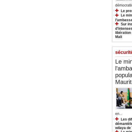
démocratiq
Le pre
Le min
l’ambassa
Sur in
d’intense
libération
Mali
sécurit
Le min
l’amba
popula
Maurit
en...
Les di
démantèle
wilaya de