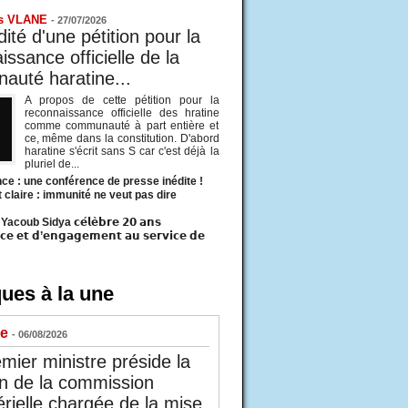
s VLANE
-
27/07/2026
ité d'une pétition pour la
ssance officielle de la
uté haratine...
A propos de cette pétition pour la
reconnaissance officielle des hratine
comme communauté à part entière et
ce, même dans la constitution. D'abord
haratine s'écrit sans S car c'est déjà la
pluriel de...
ce : une conférence de presse inédite !
t claire : immunité ne veut pas dire
acoub Sidya 𝗰𝗲́𝗹𝗲̀𝗯𝗿𝗲 𝟮𝟬 𝗮𝗻𝘀
𝗰𝗲 𝗲𝘁 𝗱’𝗲𝗻𝗴𝗮𝗴𝗲𝗺𝗲𝗻𝘁 𝗮𝘂 𝘀𝗲𝗿𝘃𝗶𝗰𝗲 𝗱𝗲
ues à la une
ue
- 06/08/2026
mier ministre préside la
n de la commission
érielle chargée de la mise