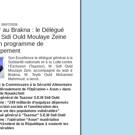
ur
-
28/07/2026
 au Brakna : le Délégué
 Sidi Ould Moulaye Zeine
un programme de
ppement
Son Excellence le délégué général à la
Solidarité nationale et à la Lutte contre
l’Exclusion (Taazour), M. Sidi Ould
Moulaye Zein, accompagné du wali d
Brakna, M. Teyib Ould Mohamed
Mahmoud, a lancé...
: la Commissaire à la Sécurité Alimentaire
 déroulement de l’Opération « Aoun » dans
 de Nouakchott
général de Taazour S.E.M Sidi Ould
ne : “249 milliards d’ouguiyas dépensés
ection sociale et l’amélioration des
de vie des populations vulnérables”
ué général à “Taazour” S.E.M Sidi Ould
ne : l’opération “Aoun” matérialise
 Président de la République à soutenir les
lnérables