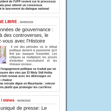
sident de l’UFP revient sur le processus
valu pour obtenir un consensus
t le lancement du dialogue national
NE LIBRE
- 06/08/2026
années de gouvernance :
à des controverses, le
-vous avec l'Histoire
Il est des périodes où le débat
politique devient si passionné qu'il
finit par masquer l'essentiel. Les
critiques se multiplient, les procès
d'intention s'enchaînent et les
réseaux sociaux...
l’engagement politique se traduit par un
sauve des vies par El Wely Sidi Heiba
hott renoue avec les délestages en
e chaleur
ne retraite digne en Mauritanie : relever
ns plutôt que prolonger les carrières
 / mines
- 06/08/2026
niqué de presse: Le