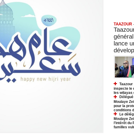
Taazo
TAAZOUR
Taazour
général
lance 
dévelo
Taazour 
inspecte le
les wilayas
Délégué 
Moulaye Zei
pour la prot
conditions 
Le délég
Moulaye Zei
l’intérêt du
familles vu