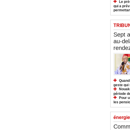
Le pré
qui a pré
permettan
TRIBU
Sept 
au-del
rendez
Quand 
geste qui 
Nouakc
période d
Pour u
les pensio
énergie
Commu