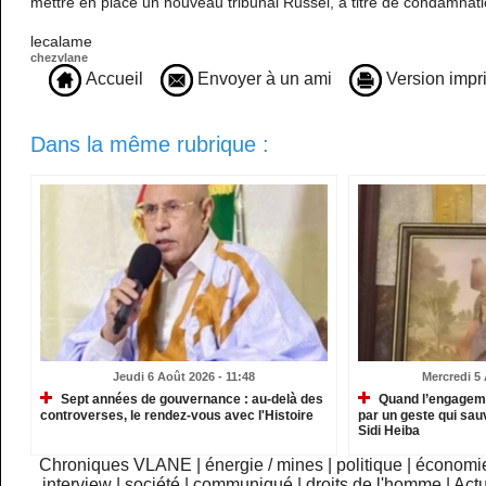
mettre en place un nouveau tribunal Russel, à titre de condamnat
lecalame
chezvlane
Accueil
Envoyer à un ami
Version impr
Dans la même rubrique :
Jeudi 6 Août 2026 - 11:48
Mercredi 5 
Sept années de gouvernance : au-delà des
Quand l’engagemen
controverses, le rendez-vous avec l'Histoire
par un geste qui sau
Sidi Heiba
Chroniques VLANE
|
énergie / mines
|
politique
|
économi
interview
|
société
|
communiqué
|
droits de l'homme
|
Actu