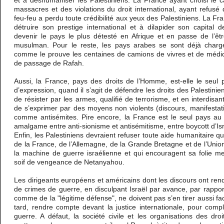
et à déshumaniser les Palestiniens. La France ayant choisi le 
massacres et des violations du droit international, ayant refusé
feu-feu a perdu toute crédibilité aux yeux des Palestiniens. La F
détruire son prestige international et à dilapider son capital 
devenir le pays le plus détesté en Afrique et en passe de l’ê
musulman. Pour le reste, les pays arabes se sont déjà chargé
comme le prouve les centaines de camions de vivres et de médi
de passage de Rafah.
Aussi, la France, pays des droits de l’Homme, est-elle le seul pa
d’expression, quand il s’agit de défendre les droits des Palestinien
de résister par les armes, qualifié de terrorisme, et en interdisant
de s’exprimer par des moyens non violents (discours, manifestati
comme antisémites. Pire encore, la France est le seul pays au 
amalgame entre anti-sionisme et antisémitisme, entre boycott d’Isr
Enfin, les Palestiniens devraient refuser toute aide humanitaire qu
de la France, de l’Allemagne, de la Grande Bretagne et de l’Uni
la machine de guerre israélienne et qui encouragent sa folie meu
soif de vengeance de Netanyahou.
Les dirigeants européens et américains dont les discours ont ren
de crimes de guerre, en disculpant Israël par avance, par rappor
comme de la "légitime défense", ne doivent pas s’en tirer aussi fac
tard, rendre compte devant la justice internationale, pour compl
guerre. A défaut, la société civile et les organisations des dr