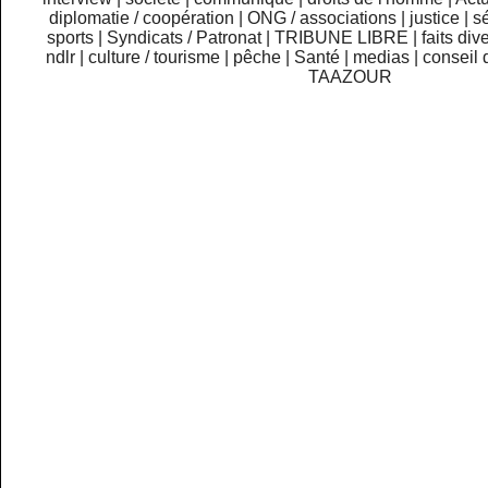
diplomatie / coopération
|
ONG / associations
|
justice
|
sé
sports
|
Syndicats / Patronat
|
TRIBUNE LIBRE
|
faits div
ndlr
|
culture / tourisme
|
pêche
|
Santé
|
medias
|
conseil 
TAAZOUR