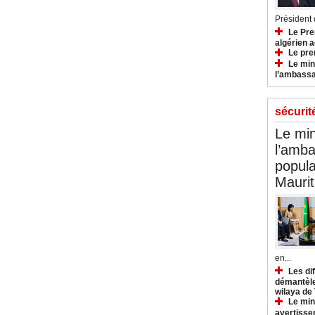
Président d
Le Pre
algérien a
Le pre
Le min
l’ambassa
sécurit
Le min
l’amba
popula
Maurit
en...
Les di
démantèle
wilaya de
Le min
avertisse