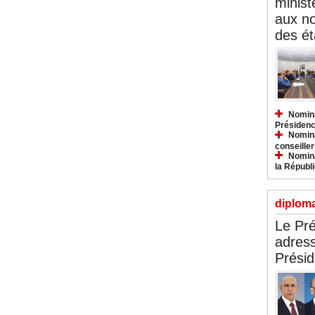
minist
aux n
des ét
Nomina
Présidenc
Nomina
conseiller
Nomina
la Républ
diploma
Le Pré
adress
Présid