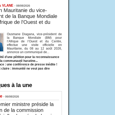
s VLANE
-
08/08/2026
en Mauritanie du vice-
nt de la Banque Mondiale
frique de l’Ouest et du
Ousmane Diagana, vice-président de
la Banque Mondiale (BM) pour
l’Afrique de l’Ouest et du Centre,
effectue une visite officielle en
Mauritanie, du 08 au 12 août 2026,
annonce un communiqué de...
ité d'une pétition pour la reconnaissance
e la communauté haratine...
ce : une conférence de presse inédite !
t claire : immunité ne veut pas dire
ues à la une
ue
- 06/08/2026
mier ministre préside la
n de la commission