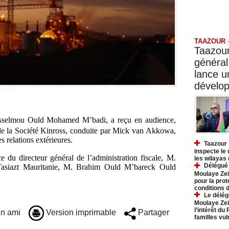
Taazo
TAAZOUR
Taazour
général
lance 
dévelo
 Isselmou Ould Mohamed M’badi, a reçu en audience,
de la Société Kinross, conduite par Mick van Akkowa,
s relations extérieures.
Taazour 
inspecte le
e du directeur général de l’administration fiscale, M.
les wilayas
Délégué 
 Tasiazt Mauritanie, M. Brahim Ould M’bareck Ould
Moulaye Zei
pour la prot
conditions 
Le délég
Moulaye Zei
l’intérêt du
n ami
Version imprimable
Partager
familles vu