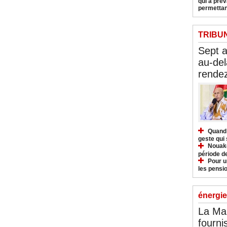
qui a pré
permettan
TRIBU
Sept 
au-del
rendez
Quand 
geste qui 
Nouakc
période d
Pour u
les pensio
énergie
La Ma
fourni