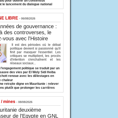
valu pour obtenir un consensus
t le lancement du dialogue national
NE LIBRE
- 06/08/2026
années de gouvernance :
à des controverses, le
-vous avec l'Histoire
Il est des périodes où le débat
politique devient si passionné qu'il
finit par masquer l'essentiel. Les
critiques se multiplient, les procès
d'intention s'enchaînent et les
réseaux sociaux...
l’engagement politique se traduit par un
sauve des vies par El Wely Sidi Heiba
hott renoue avec les délestages en
e chaleur
ne retraite digne en Mauritanie : relever
ns plutôt que prolonger les carrières
 / mines
- 08/08/2026
uritanie deuxième
sseur de l’Egypte en GNL