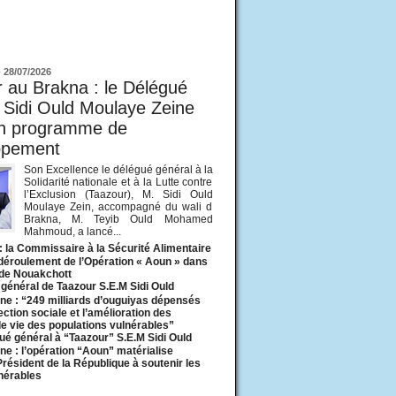
ur
-
28/07/2026
 au Brakna : le Délégué
 Sidi Ould Moulaye Zeine
un programme de
ppement
Son Excellence le délégué général à la
Solidarité nationale et à la Lutte contre
l’Exclusion (Taazour), M. Sidi Ould
Moulaye Zein, accompagné du wali d
Brakna, M. Teyib Ould Mohamed
Mahmoud, a lancé...
: la Commissaire à la Sécurité Alimentaire
 déroulement de l’Opération « Aoun » dans
 de Nouakchott
général de Taazour S.E.M Sidi Ould
ne : “249 milliards d’ouguiyas dépensés
ection sociale et l’amélioration des
de vie des populations vulnérables”
ué général à “Taazour” S.E.M Sidi Ould
ne : l’opération “Aoun” matérialise
 Président de la République à soutenir les
lnérables