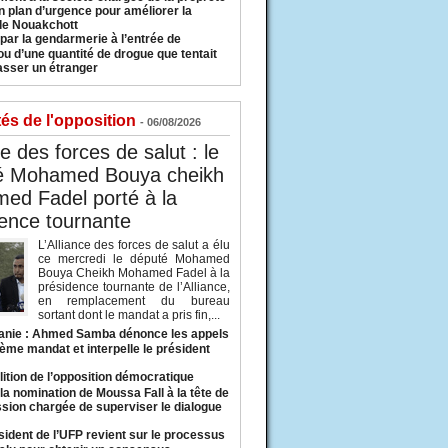
n plan d’urgence pour améliorer la
 de Nouakchott
 par la gendarmerie à l’entrée de
u d’une quantité de drogue que tentait
asser un étranger
tés de l'opposition
- 06/08/2026
ce des forces de salut : le
é Mohamed Bouya cheikh
ed Fadel porté à la
ence tournante
L’Alliance des forces de salut a élu
ce mercredi le député Mohamed
Bouya Cheikh Mohamed Fadel à la
présidence tournante de l’Alliance,
en remplacement du bureau
sortant dont le mandat a pris fin,...
anie : Ahmed Samba dénonce les appels
ième mandat et interpelle le président
lition de l’opposition démocratique
a nomination de Moussa Fall à la tête de
sion chargée de superviser le dialogue
sident de l’UFP revient sur le processus