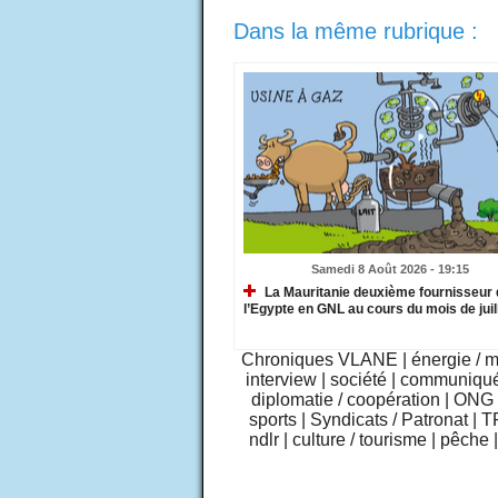
Dans la même rubrique :
Samedi 8 Août 2026 - 19:15
La Mauritanie deuxième fournisseur 
l’Egypte en GNL au cours du mois de juil
Chroniques VLANE
|
énergie / 
interview
|
société
|
communiqu
diplomatie / coopération
|
ONG /
sports
|
Syndicats / Patronat
|
T
ndlr
|
culture / tourisme
|
pêche