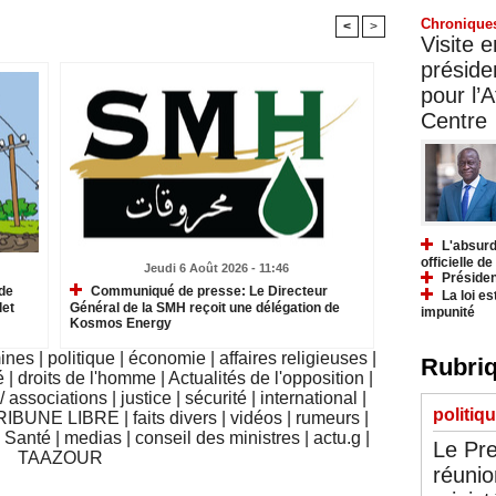
Chronique
<
>
Visite 
préside
pour l’A
Centre
L'absurd
officielle d
Jeudi 6 Août 2026 - 11:46
Présiden
de
Communiqué de presse: Le Directeur
La loi es
let
Général de la SMH reçoit une délégation de
impunité
Kosmos Energy
mines
|
politique
|
économie
|
affaires religieuses
|
Rubriq
é
|
droits de l'homme
|
Actualités de l'opposition
|
 associations
|
justice
|
sécurité
|
international
|
politiq
RIBUNE LIBRE
|
faits divers
|
vidéos
|
rumeurs
|
|
Santé
|
medias
|
conseil des ministres
|
actu.g
|
Le Pre
TAAZOUR
réunio