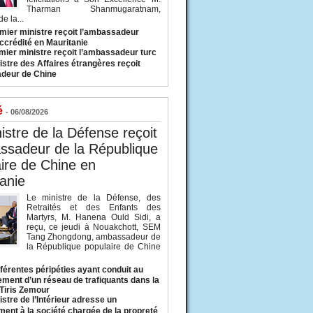
Tharman Shanmugaratnam,
e la...
mier ministre reçoit l’ambassadeur
ccrédité en Mauritanie
mier ministre reçoit l’ambassadeur turc
istre des Affaires étrangères reçoit
deur de Chine
é
- 06/08/2026
istre de la Défense reçoit
ssadeur de la République
ire de Chine en
anie
Le ministre de la Défense, des
Retraités et des Enfants des
Martyrs, M. Hanena Ould Sidi, a
reçu, ce jeudi à Nouakchott, SEM
Tang Zhongdong, ambassadeur de
la République populaire de Chine
fférentes péripéties ayant conduit au
ment d’un réseau de trafiquants dans la
 Tiris Zemour
istre de l’Intérieur adresse un
ment à la société chargée de la propreté