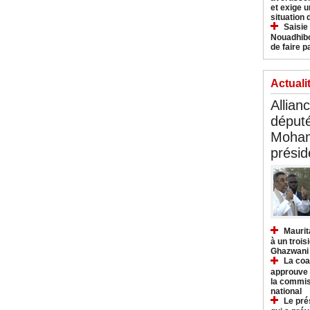
et exige u
situation
Saisie
Nouadhibo
de faire p
Actuali
Allian
déput
Moham
présid
Maurit
à un trois
Ghazwani
La coa
approuve l
la commis
national
Le pré