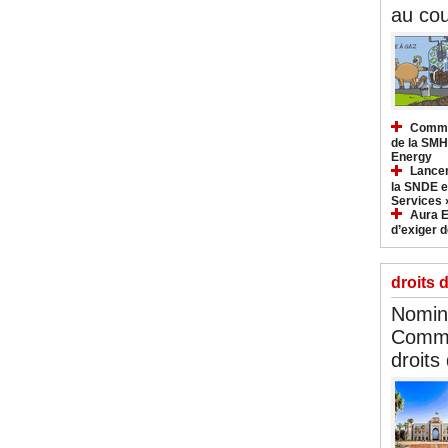
au cou
Commun
de la SMH
Energy
Lancem
la SNDE et
Services 
Aura E
d’exiger d
droits 
Nomina
Commi
droits