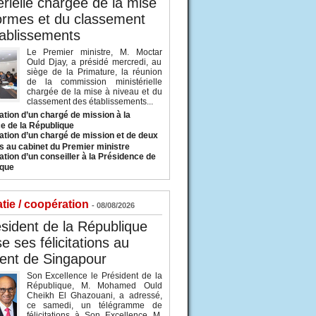
érielle chargée de la mise
ormes et du classement
ablissements
Le Premier ministre, M. Moctar
Ould Djay, a présidé mercredi, au
siège de la Primature, la réunion
de la commission ministérielle
chargée de la mise à niveau et du
classement des établissements...
tion d’un chargé de mission à la
e de la République
tion d’un chargé de mission et de deux
s au cabinet du Premier ministre
tion d’un conseiller à la Présidence de
ique
tie / coopération
- 08/08/2026
sident de la République
e ses félicitations au
ent de Singapour
Son Excellence le Président de la
République, M. Mohamed Ould
Cheikh El Ghazouani, a adressé,
ce samedi, un télégramme de
félicitations à Son Excellence M.