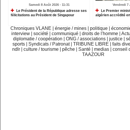
Samedi 8 Août 2026 - 11:31
Vendredi 7 
Le Président de la République adresse ses
Le Premier minist
félicitations au Président de Singapour
algérien accrédité e
Chroniques VLANE
|
énergie / mines
|
politique
|
économi
interview
|
société
|
communiqué
|
droits de l'homme
|
Actu
diplomatie / coopération
|
ONG / associations
|
justice
|
sé
sports
|
Syndicats / Patronat
|
TRIBUNE LIBRE
|
faits div
ndlr
|
culture / tourisme
|
pêche
|
Santé
|
medias
|
conseil 
TAAZOUR