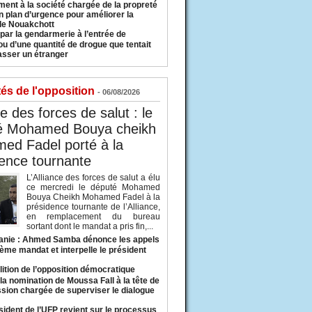
ment à la société chargée de la propreté
n plan d’urgence pour améliorer la
 de Nouakchott
 par la gendarmerie à l’entrée de
u d’une quantité de drogue que tentait
asser un étranger
tés de l'opposition
- 06/08/2026
ce des forces de salut : le
é Mohamed Bouya cheikh
ed Fadel porté à la
ence tournante
L’Alliance des forces de salut a élu
ce mercredi le député Mohamed
Bouya Cheikh Mohamed Fadel à la
présidence tournante de l’Alliance,
en remplacement du bureau
sortant dont le mandat a pris fin,...
anie : Ahmed Samba dénonce les appels
ième mandat et interpelle le président
lition de l’opposition démocratique
a nomination de Moussa Fall à la tête de
sion chargée de superviser le dialogue
sident de l’UFP revient sur le processus