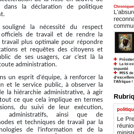
dans la déclaration de politique
Chronique
L'absurd
t.
reconnai
communa
souligné la nécessité du respect
officiels de travail et de rendre la
e travail plus optimale pour répondre
tations et requêtes des citoyens et
blic de ses usagers, car c’est là la
Présiden
oute administration.
La loi es
impunité
𝗠𝗦𝗦 de Y
ans un esprit d'équipe, à renforcer la
𝗱’𝗲𝘅𝗰𝗲𝗹𝗹𝗲
𝗹’𝗔𝗳𝗿𝗶𝗾𝘂𝗲 !
n et le service public, à observer la
e la hiérarchie administrative, à agir
Rubriq
 tout ce que cela implique en termes
sions, du suivi de leur exécution,
politiq
s administratifs, ainsi que de
Le Pre
des et techniques de travail par la
réunio
nologies de l'information et de la
minist