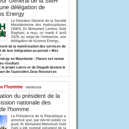
eur Général de la SMH
 une délégation de
s Energy
Le Directeur Général de la Société
Mauritanienne des Hydrocarbures
(SMH), Dr Mohamed Lemine Ould
Raghani, a reçu, ce mardi 4 août
2026, au siège de l’entreprise, une
délégation de Kosmos Energy...
ent de la numérisation des services de
 de leur intégration au portail « Mes
»
nergy en Mauritanie : l’heure est venue
es résultats
 le projet cuivre-or de Diaguili devient le
pari de l’australien Zeus Resources
de l'homme
- 06/08/2026
tion du président de la
ssion nationale des
 de l’homme
La Présidence de la République a
annoncé que, par décret publié ce
jeudi, M. Mohamed Mahmoud Ould
Dahi a été nommé président de la