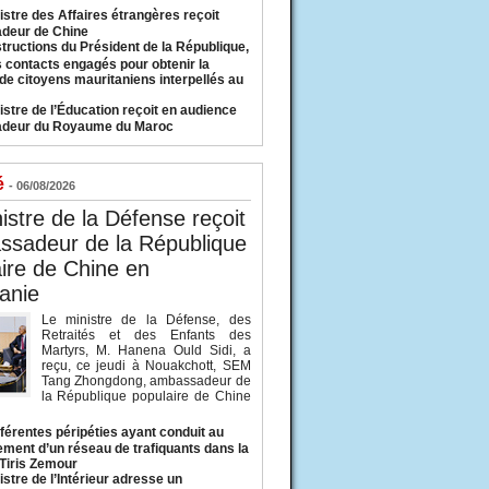
istre des Affaires étrangères reçoit
deur de Chine
structions du Président de la République,
s contacts engagés pour obtenir la
 de citoyens mauritaniens interpellés au
istre de l’Éducation reçoit en audience
adeur du Royaume du Maroc
é
- 06/08/2026
istre de la Défense reçoit
ssadeur de la République
ire de Chine en
anie
Le ministre de la Défense, des
Retraités et des Enfants des
Martyrs, M. Hanena Ould Sidi, a
reçu, ce jeudi à Nouakchott, SEM
Tang Zhongdong, ambassadeur de
la République populaire de Chine
fférentes péripéties ayant conduit au
ment d’un réseau de trafiquants dans la
 Tiris Zemour
istre de l’Intérieur adresse un