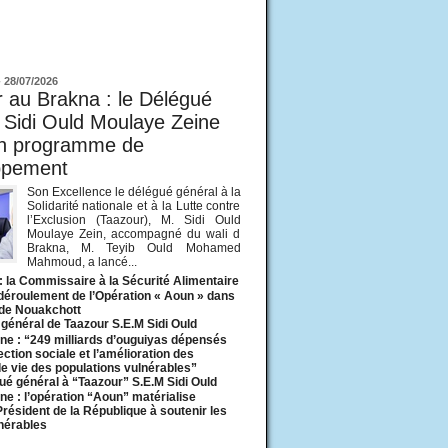
ur
-
28/07/2026
 au Brakna : le Délégué
 Sidi Ould Moulaye Zeine
un programme de
ppement
Son Excellence le délégué général à la
Solidarité nationale et à la Lutte contre
l’Exclusion (Taazour), M. Sidi Ould
Moulaye Zein, accompagné du wali d
Brakna, M. Teyib Ould Mohamed
Mahmoud, a lancé...
: la Commissaire à la Sécurité Alimentaire
 déroulement de l’Opération « Aoun » dans
 de Nouakchott
général de Taazour S.E.M Sidi Ould
ne : “249 milliards d’ouguiyas dépensés
ection sociale et l’amélioration des
de vie des populations vulnérables”
ué général à “Taazour” S.E.M Sidi Ould
ne : l’opération “Aoun” matérialise
 Président de la République à soutenir les
lnérables