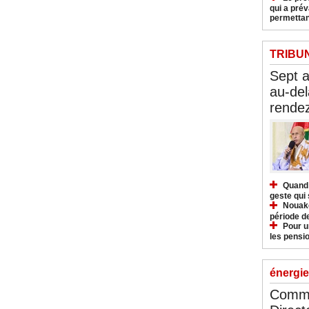
qui a pré
permettan
TRIBU
Sept 
au-del
rendez
Quand 
geste qui 
Nouakc
période d
Pour u
les pensio
énergie
Commu