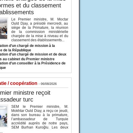
ormes et du classement
ablissements
Le Premier ministre, M. Moctar
Ould Djay, a présidé mercredi, au
siège de la Primature, la réunion
de la commission ministérielle
chargée de la mise à niveau et du
classement des établissements...
tion d’un chargé de mission à la
e de la République
tion d’un chargé de mission et de deux
s au cabinet du Premier ministre
tion d’un conseiller à la Présidence de
ique
tie / coopération
- 06/08/2026
mier ministre reçoit
ssadeur turc
SEM le Premier ministre, M.
Mokhtar Ould Diay, a reçu ce jeudi,
dans son bureau à la primature,
l’ambassadeur de Turquie
accrédité auprès de notre pays,
SEM Burhan Kuroğlu. Les deux
..