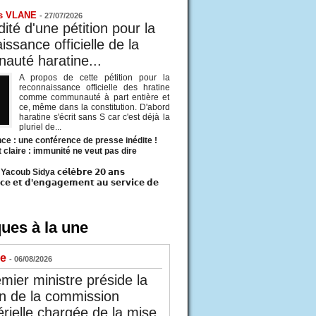
s VLANE
-
27/07/2026
ité d'une pétition pour la
ssance officielle de la
uté haratine...
A propos de cette pétition pour la
reconnaissance officielle des hratine
comme communauté à part entière et
ce, même dans la constitution. D'abord
haratine s'écrit sans S car c'est déjà la
pluriel de...
ce : une conférence de presse inédite !
t claire : immunité ne veut pas dire
acoub Sidya 𝗰𝗲́𝗹𝗲̀𝗯𝗿𝗲 𝟮𝟬 𝗮𝗻𝘀
𝗰𝗲 𝗲𝘁 𝗱’𝗲𝗻𝗴𝗮𝗴𝗲𝗺𝗲𝗻𝘁 𝗮𝘂 𝘀𝗲𝗿𝘃𝗶𝗰𝗲 𝗱𝗲
ues à la une
ue
- 06/08/2026
mier ministre préside la
n de la commission
érielle chargée de la mise