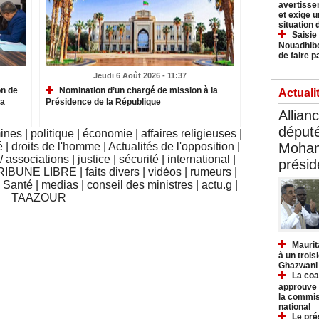
avertisse
et exige u
situation
Saisie
Nouadhibo
de faire p
Jeudi 6 Août 2026 - 11:37
on de
Nomination d’un chargé de mission à la
Actuali
la
Présidence de la République
Allian
déput
mines
|
politique
|
économie
|
affaires religieuses
|
Moham
é
|
droits de l'homme
|
Actualités de l'opposition
|
 associations
|
justice
|
sécurité
|
international
|
présid
RIBUNE LIBRE
|
faits divers
|
vidéos
|
rumeurs
|
|
Santé
|
medias
|
conseil des ministres
|
actu.g
|
TAAZOUR
Maurit
à un trois
Ghazwani
La coa
approuve l
la commis
national
Le pré