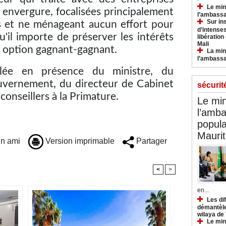
Le min
 envergure, focalisées principalement
l’ambassa
Sur in
ts et ne ménageant aucun effort pour
d’intense
qu'il importe de préserver les intérêts
libération
Mali
e option gagnant-gagnant.
La min
l’ambass
ulée en présence du ministre, du
uvernement, du directeur de Cabinet
sécurit
conseillers à la Primature.
Le min
l’amba
popula
Maurit
n ami
Version imprimable
Partager
<
>
en...
Les di
démantèle
wilaya de
Le min