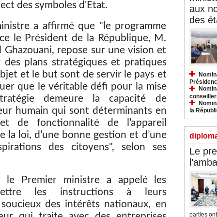
ect des symboles d'État.
aux n
des ét
 ministre a affirmé que "le programme
nce le Président de la République, M.
Ghazouani, repose sur une vision et
ur des plans stratégiques et pratiques
jet et le but sont de servir le pays et
Nomina
Présidenc
uer que le véritable défi pour la mise
Nomina
conseiller
ratégie demeure la capacité de
Nomina
cteur humain qui sont déterminants en
la Républ
et de fonctionnalité de l’appareil
de la loi, d’une bonne gestion et d’une
diploma
spirations des citoyens", selon ses
Le pre
l’amba
, le Premier ministre a appelé les
mettre les instructions à leurs
e soucieux des intérêts nationaux, en
parties ont.
eur qui traite avec des entreprises