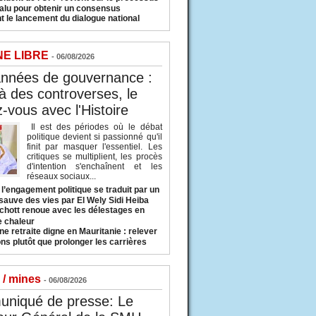
valu pour obtenir un consensus
t le lancement du dialogue national
NE LIBRE
- 06/08/2026
années de gouvernance :
à des controverses, le
-vous avec l'Histoire
Il est des périodes où le débat
politique devient si passionné qu'il
finit par masquer l'essentiel. Les
critiques se multiplient, les procès
d'intention s'enchaînent et les
réseaux sociaux...
l’engagement politique se traduit par un
sauve des vies par El Wely Sidi Heiba
hott renoue avec les délestages en
e chaleur
ne retraite digne en Mauritanie : relever
ns plutôt que prolonger les carrières
 / mines
- 06/08/2026
niqué de presse: Le