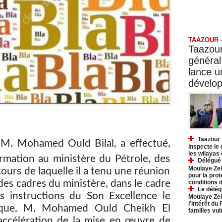
Taazo
TAAZOUR
Taazour
général
lance 
dévelo
Taazour 
 M. Mohamed Ould Bilal, a effectué,
inspecte le
les wilayas
formation au ministère du Pétrole, des
Délégué 
Moulaye Zei
cours de laquelle il a tenu une réunion
pour la prot
des cadres du ministère, dans le cadre
conditions 
Le délég
 instructions du Son Excellence le
Moulaye Zei
l’intérêt du
lique, M. Mohamed Ould Cheikh El
familles vu
accélération de la mise en œuvre de