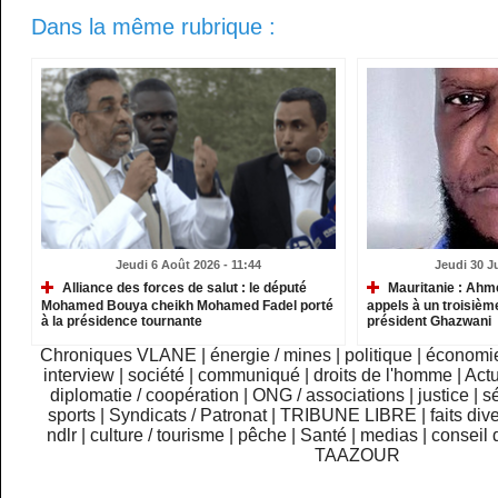
Dans la même rubrique :
Jeudi 6 Août 2026 - 11:44
Jeudi 30 Ju
Alliance des forces de salut : le député
Mauritanie : Ahm
Mohamed Bouya cheikh Mohamed Fadel porté
appels à un troisième
à la présidence tournante
président Ghazwani
Chroniques VLANE
|
énergie / mines
|
politique
|
économi
interview
|
société
|
communiqué
|
droits de l'homme
|
Actu
diplomatie / coopération
|
ONG / associations
|
justice
|
sé
sports
|
Syndicats / Patronat
|
TRIBUNE LIBRE
|
faits div
ndlr
|
culture / tourisme
|
pêche
|
Santé
|
medias
|
conseil 
TAAZOUR