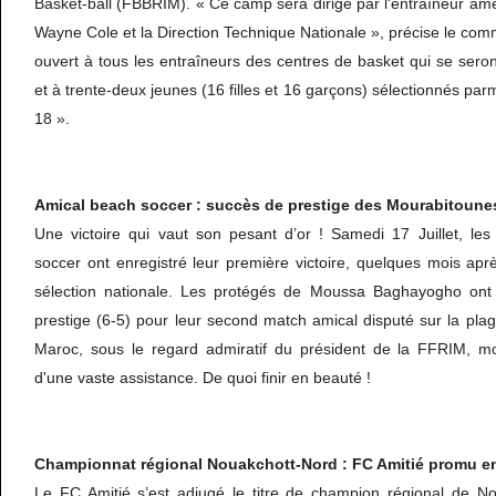
Basket-ball (FBBRIM). « Ce camp sera dirigé par l'entraîneur a
Wayne Cole et la Direction Technique Nationale », précise le c
ouvert à tous les entraîneurs des centres de basket qui se sero
et à trente-deux jeunes (16 filles et 16 garçons) sélectionnés par
18 ».
Amical beach soccer : succès de prestige des Mourabitoune
Une victoire qui vaut son pesant d’or ! Samedi 17 Juillet, l
soccer ont enregistré leur première victoire, quelques mois apr
sélection nationale. Les protégés de Moussa Baghayogho on
prestige (6-5) pour leur second match amical disputé sur la pl
Maroc, sous le regard admiratif du président de la FFRIM, 
d'une vaste assistance. De quoi finir en beauté !
Championnat régional Nouakchott-Nord : FC Amitié promu e
Le FC Amitié s’est adjugé le titre de champion régional de N