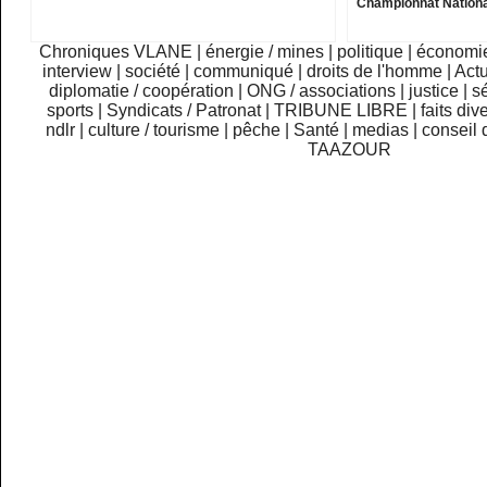
Championnat Nationa
Chroniques VLANE
|
énergie / mines
|
politique
|
économi
interview
|
société
|
communiqué
|
droits de l'homme
|
Actu
diplomatie / coopération
|
ONG / associations
|
justice
|
sé
sports
|
Syndicats / Patronat
|
TRIBUNE LIBRE
|
faits div
ndlr
|
culture / tourisme
|
pêche
|
Santé
|
medias
|
conseil 
TAAZOUR