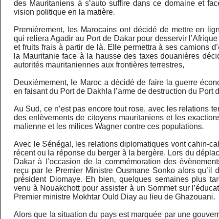
des Mauritaniens à s’auto suffire dans ce domaine et fac
vision politique en la matière.
Premièrement, les Marocains ont décidé de mettre en lign
qui reliera Agadir au Port de Dakar pour desservir l’Afriqu
et fruits frais à partir de là. Elle permettra à ses camions d
la Mauritanie face à la hausse des taxes douanières déc
autorités mauritaniennes aux frontières terrestres,
Deuxièmement, le Maroc a décidé de faire la guerre écon
en faisant du Port de Dakhla l’arme de destruction du Port 
Au Sud, ce n’est pas encore tout rose, avec les relations t
des enlèvements de citoyens mauritaniens et les exaction
malienne et les milices Wagner contre ces populations.
Avec le Sénégal, les relations diplomatiques vont cahin-ca
récent ou la réponse du berger à la bergère. Lors du dép
Dakar à l’occasion de la commémoration des évènements 
reçu par le Premier Ministre Ousmane Sonko alors qu’il de
président Diomaye. Eh bien, quelques semaines plus ta
venu à Nouakchott pour assister à un Sommet sur l’éducatio
Premier ministre Mokhtar Ould Diay au lieu de Ghazouani.
Alors que la situation du pays est marquée par une gouve