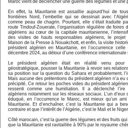
Maroc vient de déclencher une guerre des légumes et une 
En effet, la Mauritanie est assaillie aujourd’hui de to
frontières Nord, l’embellie qui se dessinait avec l’Algé
comme peau de chagrin. Pourtant, elle s’était traduite pa
route Tindouf-Zouerate, l’organisation régulière de foires 
algériens au cœur de la capitale mauritanienne, l’intensi
des visites de hauts responsables algériens, le projet
Maison de la Presse à Nouakchott, et enfin, la visite histo
président algérien en Mauritanie, en l’occurrence cell
décembre 2024, au détour d’une conférence internationale s
Le président algérien était en réalité venu pour 
géostratégique, pousser la Mauritanie à revoir ses relation
sa position sur la question du Sahara et probablement, l’i
Mais aucune des prétentions du président algérien n’a eu 
précipité. Ce retour les poches vides du président algérien
ressenti comme une humiliation. Il a déclenché l’ire d
algériens notamment sur les réseaux sociaux. L’un d’eux 
éduqué, en l’occurrence le Maroc, est mieux qu’un ami in
Mauritanie. Et d’enchaîner, c’est la Mauritanie qui a be
contraire et que l’intérêt de l’Algérie, c’est le Mali et le Nig
Côté marocain, c’est la guerre des légumes et des fruits qui 
que la Mauritanie est ravitaillée à 90% par le royaume chér