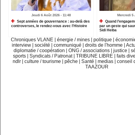
Jeudi 6 Août 2026 - 11:48
Mercredi 5 
Sept années de gouvernance : au-delà des
Quand l’engagemen
controverses, le rendez-vous avec l'Histoire
par un geste qui sau
Sidi Heiba
Chroniques VLANE
|
énergie / mines
|
politique
|
économi
interview
|
société
|
communiqué
|
droits de l'homme
|
Actu
diplomatie / coopération
|
ONG / associations
|
justice
|
sé
sports
|
Syndicats / Patronat
|
TRIBUNE LIBRE
|
faits div
ndlr
|
culture / tourisme
|
pêche
|
Santé
|
medias
|
conseil 
TAAZOUR