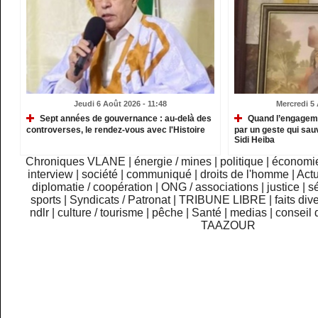
Jeudi 6 Août 2026 - 11:48
Mercredi 5 
Sept années de gouvernance : au-delà des
Quand l’engagemen
controverses, le rendez-vous avec l'Histoire
par un geste qui sau
Sidi Heiba
Chroniques VLANE
|
énergie / mines
|
politique
|
économi
interview
|
société
|
communiqué
|
droits de l'homme
|
Actu
diplomatie / coopération
|
ONG / associations
|
justice
|
sé
sports
|
Syndicats / Patronat
|
TRIBUNE LIBRE
|
faits div
ndlr
|
culture / tourisme
|
pêche
|
Santé
|
medias
|
conseil 
TAAZOUR