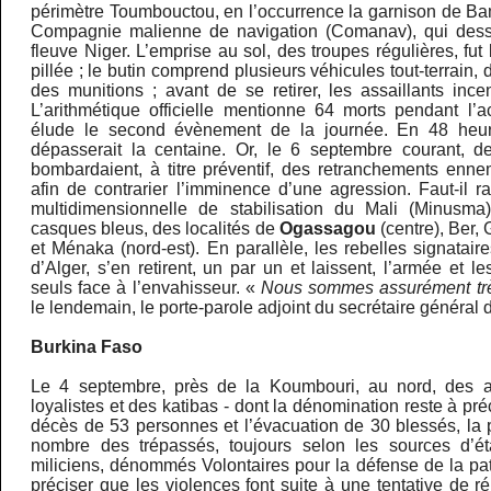
périmètre Toumbouctou, en l’occurrence la garnison de Ba
Compagnie malienne de navigation (Comanav), qui desser
fleuve Niger. L’emprise au sol, des troupes régulières, fu
pillée ; le butin comprend plusieurs véhicules tout-terrain, 
des munitions ; avant de se retirer, les assaillants ince
L’arithmétique officielle mentionne 64 morts pendant l’a
élude le second évènement de la journée. En 48 heur
dépasserait la centaine. Or, le 6 septembre courant, d
bombardaient, à titre préventif, des retranchements ennem
afin de contrarier l’imminence d’une agression. Faut-il 
multidimensionnelle de stabilisation du Mali (Minusma)
casques bleus, des localités de
Ogassagou
(centre), Ber,
et Ménaka (nord-est). En parallèle, les rebelles signatai
d’Alger, s’en retirent, un par un et laissent, l’armée et 
seuls face à l’envahisseur. «
Nous sommes assurément trè
le lendemain, le porte-parole adjoint du secrétaire général 
Burkina Faso
Le 4 septembre, près de la Koumbouri, au nord, des af
loyalistes et des katibas - dont la dénomination reste à pr
décès de 53 personnes et l’évacuation de 30 blessés, la 
nombre des trépassés, toujours selon les sources d’éta
miliciens, dénommés Volontaires pour la défense de la patr
préciser que les violences font suite à une tentative de ré