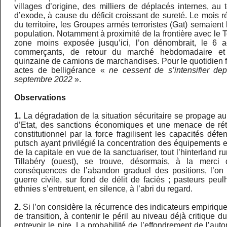
villages d’origine, des milliers de déplacés internes, a
d’exode, à cause du déficit croissant de sureté. Le mois ré
du territoire, les Groupes armés terroristes (Gat) semaient 
population. Notamment à proximité de la frontière avec le T
zone moins exposée jusqu’ici, l’on dénombrait, le 6 a
commerçants, de retour du marché hebdomadaire et 
quinzaine de camions de marchandises. Pour le quotidien f
actes de belligérance «
ne cessent de s’intensifier de
septembre 2022
».
Observations
1.
La dégradation de la situation sécuritaire se propage au
d’Etat, des sanctions économiques et une menace de rét
constitutionnel par la force fragilisent les capacités défe
putsch ayant privilégié la concentration des équipements e
de la capitale en vue de la sanctuariser, tout l’hinterland ru
Tillabéry (ouest), se trouve, désormais, à la merci
conséquences de l’abandon graduel des positions, l’on 
guerre civile, sur fond de délit de faciès ; pasteurs peu
ethnies s’entretuent, en silence, à l’abri du regard.
2.
Si l’on considère la récurrence des indicateurs empirique
de transition, à contenir le péril au niveau déjà critique 
entrevoir le pire. La probabilité de l’effondrement de l’auto